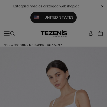
×
Látogasd meg az országod webshopját
UNITED STATES
NŐI
>
ALSÓNEMŰK
>
MELLTARTÓK
>
BALCONETT