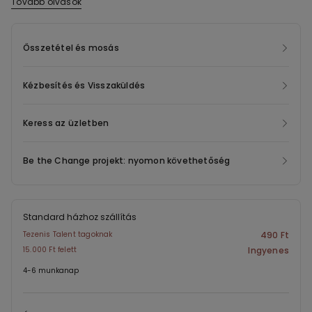
Tovább olvasok
Ez a termék Econyl ® újrahasznosított nejlont tartalmaz, amelyet
szélesebb szabású vállpántok egyenletes tartást garantálnak.
a fogyasztás előtti gyártási hulladékokból, halászhálókból és
szőnyegekből regeneráltak. Az Econyl ® ugyanazokkal a
Összetétel és mosás
tulajdonságokkal rendelkezik, mint a valódi nejlon, de korlátlanul
újrahasznosítható és átalakítható, energiát és káros
Kézbesítés és Visszaküldés
kibocsátást megtakarítva, miközben új életet ad az egyébként
feldolgozásra szánt hulladéknak.
Keress az üzletben
Be the Change projekt: nyomon követhetőség
Standard házhoz szállítás
Tezenis Talent tagoknak
490 Ft
15.000 Ft felett
Ingyenes
4-6 munkanap