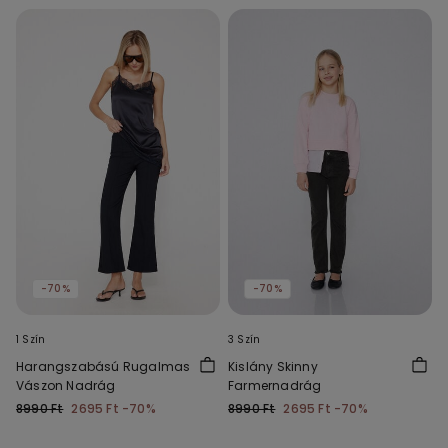
-70%
-70%
1 Szín
3 Szín
Harangszabású Rugalmas
Kislány Skinny
Vászon Nadrág
Farmernadrág
8990 Ft
2695 Ft
-70%
8990 Ft
2695 Ft
-70%