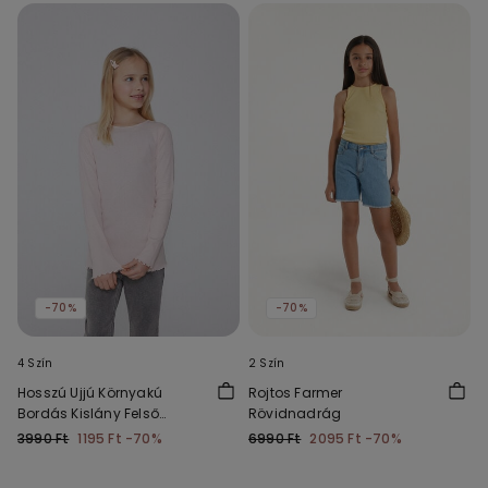
-70%
-70%
4 Szín
2 Szín
Hosszú Ujjú Környakú
Rojtos Farmer
Bordás Kislány Felső
Rövidnadrág
Hullámos Szegéllyel
3990 Ft
1195 Ft
-70%
6990 Ft
2095 Ft
-70%