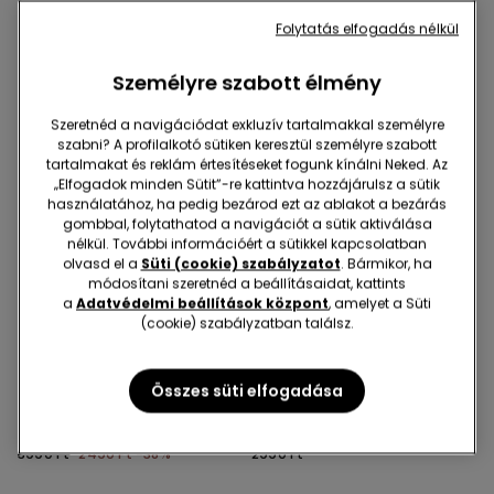
Folytatás elfogadás nélkül
Személyre szabott élmény
Szeretnéd a navigációdat exkluzív tartalmakkal személyre
szabni? A profilalkotó sütiken keresztül személyre szabott
tartalmakat és reklám értesítéseket fogunk kínálni Neked. Az
„Elfogadok minden Sütit”-re kattintva hozzájárulsz a sütik
használatához, ha pedig bezárod ezt az ablakot a bezárás
gombbal, folytathatod a navigációt a sütik aktiválása
nélkül. További információért a sütikkel kapcsolatban
olvasd el a
Süti (cookie) szabályzatot
. Bármikor, ha
módosítani szeretnéd a beállításaidat, kattints
Újrahasznosított mikroszál
a
Adatvédelmi beállítások központ
, amelyet a Süti
-38%
(cookie) szabályzatban találsz.
1 Szín
4 Szín
Összes süti elfogadása
Magas Derekú Ráncolt
5 Pár Egyszínű Unisex
Bikini Alsó Újrahasznosított
Pamut Bokazokni
Mikroszálas Szövetből
3990 Ft
2490 Ft
-38%
2990 Ft