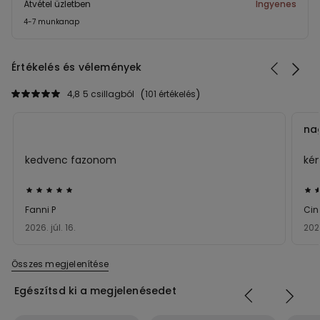
Átvétel üzletben
Ingyenes
4-7 munkanap
Értékelés és vélemények
4,8
5 csillagból
101 értékelés
na
kedvenc fazonom
ké
Értékelés:
Ért
5/5
5/5
Fanni P
Cin
2026. júl. 16.
202
Összes megjelenítése
Egészítsd ki a megjelenésedet