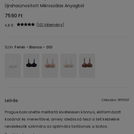
Újrahasznosított Mikroszálas Anyagból
7590 Ft
101 Vélemény
4,8
Szín:
Fehér -
Bianco - 001
Leírás
Cikkszám: 1RP010F
Prague balconette melltartó kivételesen könnyű, előformázott
kosárral és merevítővel, amely ideálissá teszi a telt keblekkel
rendelkezők számára az optimális tartásnak, a biztos
illeszkedésnek és a testhezálló fazonnak köszönhetően. A