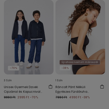
Újrahasznosított mikroszál
-70%
-38%
3 Szín
1 Szín
Unisex Gyermek Dzseki
Ráncolt Pánt Nélküli
Cipzárral és Kapucnival
Egyrészes Fürdőruha
Technikai Anyagból
Újrahasznosított
9990 Ft
2995 Ft
-70%
7990 Ft
4990 Ft
-38%
Mikroszálas Szövetből