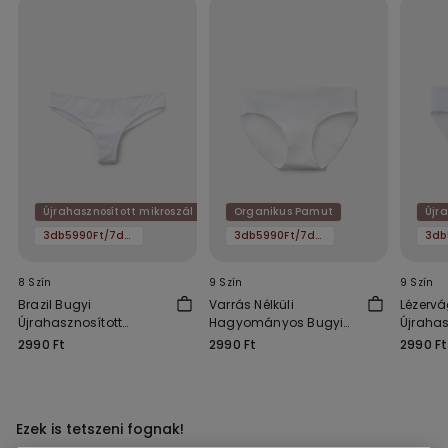
Újrahasznosított mikroszál
Organikus Pamut
Újr
3db5990Ft/7db11590Ft
3db5990Ft/7db11590Ft
8 Szín
9 Szín
9 Szín
Brazil Bugyi
Varrás Nélküli
Lézervá
Újrahasznosított
Hagyományos Bugyi
Újrahas
Mikroszálas Anyagból
Organikus Pamutból
Mikros
2990 Ft
2990 Ft
2990 Ft
Ezek is tetszeni fognak!