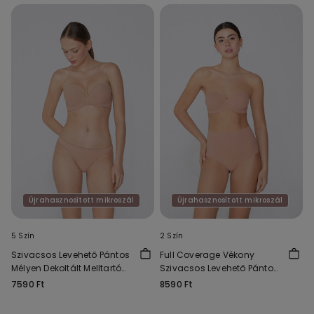
Újrahasznosított mikroszál
Újrahasznosított mikroszál
5 Szín
2 Szín
Szivacsos Levehető Pántos
Full Coverage Vékony
Mélyen Dekoltált Melltartó
Szivacsos Levehető Pántos
Újrahasznosított
Melltartó Újrahasznosított
7590 Ft
8590 Ft
Mikroszálas Anyagból
Mikroszálas Anyagból