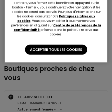
contraire, vous fermez cette bannière en appuyant sur le
bouton « Fermer », vous continuerez votre navigation et les
Achetez en ligne et récupérez
votre commande
cookies ne seront pas activés. Pour plus d'informations sur
en magasin
les cookies, consultez notre
Politique relative aux
cookies
. Vous pouvez modifier à tout moment vos
préférences en cliquant sur
Centre de préférences de la
Passez votre commande
où vous voulez
confidentialité
présents dans la politique relative aux
cookies.
Changer l'article
en magasin
ACCEPTER TOUS LES COOKIES
Boutiques proches de chez
vous
TEL AVIV SC GLILOT
RAMAT HASHARON 1 4702701
Actuellement fermée