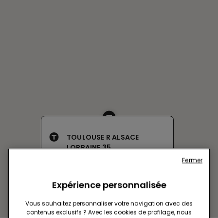
TOULOUSE R ALSACE
LORRAINE 35
Fermer
35 RUE ALSACE LORRAINE
Actuellement ouverte
jusqu'à
19:30
Expérience personnalisée
Obtenir l’itinéraire
Vous souhaitez personnaliser votre navigation avec des
contenus exclusifs ? Avec les cookies de profilage, nous