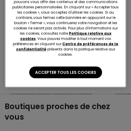
pouvons vous offrir des contenus et des communications
publicitaires personnalisées. En cliquant sur « Accepter tous
Achetez en magasin et recevez la
commande où
les cookies », vous acceptez d'utiliser les cookies. Si au
que vous soyez
contraire, vous fermez cette bannière en appuyant sur le
bouton « Fermer », vous continuerez votre navigation et les
cookies ne seront pas activés. Pour plus d'informations sur
les cookies, consultez notre
Politique relative aux
Achetez en ligne et récupérez
votre commande
cookies
. Vous pouvez modifier à tout moment vos
en magasin
préférences en cliquant sur
Centre de préférences de la
confidentialité
présents dans la politique relative aux
cookies.
Passez votre commande
où vous voulez
ACCEPTER TOUS LES COOKIES
Changer l'article
en magasin
Boutiques proches de chez
vous