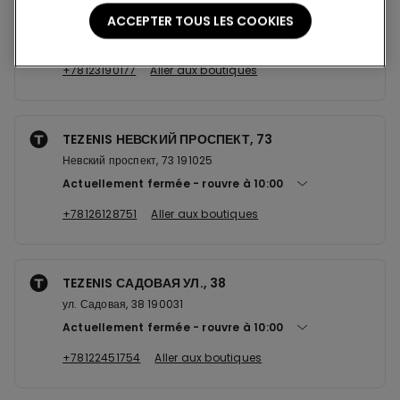
Лиговский пр-т, 26-38 191040
ACCEPTER TOUS LES COOKIES
Actuellement fermée
rouvre à
10:00
+78123190177
Aller aux boutiques
TEZENIS НЕВСКИЙ ПРОСПЕКТ, 73
Невский проспект, 73 191025
Actuellement fermée
rouvre à
10:00
+78126128751
Aller aux boutiques
TEZENIS САДОВАЯ УЛ., 38
ул. Садовая, 38 190031
Actuellement fermée
rouvre à
10:00
+78122451754
Aller aux boutiques