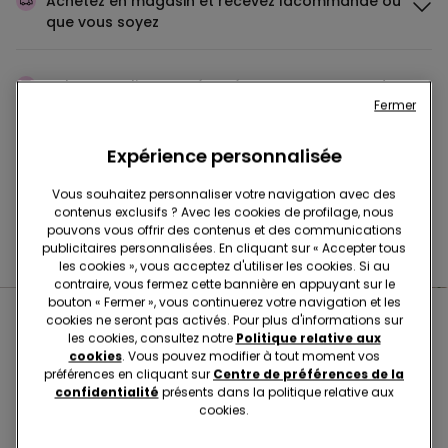
Achetez en magasin et recevez la
commande où
que vous soyez
Achetez en ligne et récupérez
votre commande
Fermer
en magasin
Expérience personnalisée
Passez votre commande
où vous voulez
Vous souhaitez personnaliser votre navigation avec des
contenus exclusifs ? Avec les cookies de profilage, nous
pouvons vous offrir des contenus et des communications
Changer l'article
en magasin
publicitaires personnalisées. En cliquant sur « Accepter tous
les cookies », vous acceptez d'utiliser les cookies. Si au
contraire, vous fermez cette bannière en appuyant sur le
bouton « Fermer », vous continuerez votre navigation et les
cookies ne seront pas activés. Pour plus d'informations sur
Boutiques proches de chez
les cookies, consultez notre
Politique relative aux
cookies
. Vous pouvez modifier à tout moment vos
vous
préférences en cliquant sur
Centre de préférences de la
confidentialité
présents dans la politique relative aux
cookies.
TEZENIS ТЦ «ГАЛЕРЕЯ»