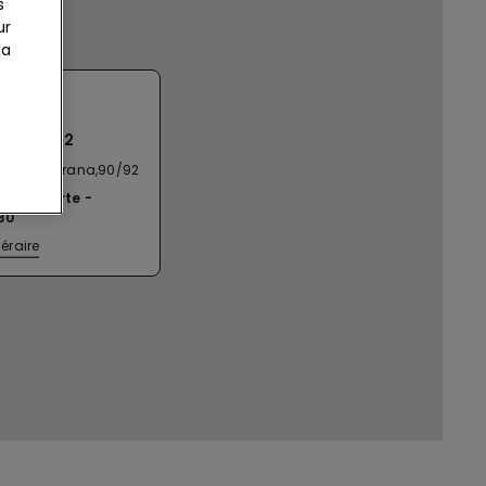
s
ur
la
IA OSS
NA 90/92
Oss Mazzurana,90/92
ent ouverte
30
néraire