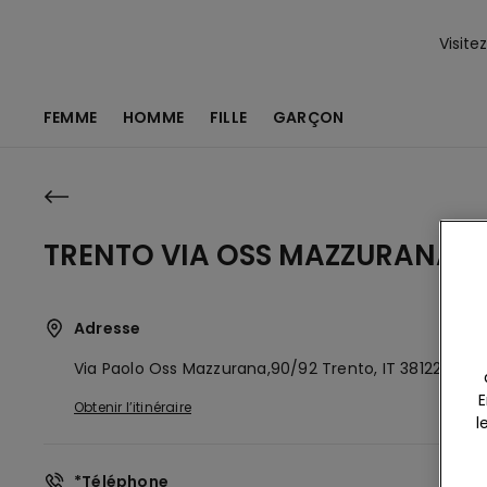
Visite
FEMME
HOMME
FILLE
GARÇON
TRENTO VIA OSS MAZZURANA 9
Adresse
Via Paolo Oss Mazzurana,90/92
Trento,
IT
38122
E
Obtenir l’itinéraire
l
*Téléphone