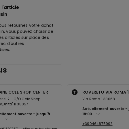
l'article
sin
ous retournez votre achat
n, vous pouvez choisir de
s articles sur place des
vec d'autres
ises.
us
INE CCLE SHOP CENTER
ROVERETO VIA ROMA 1
isi 2 - C/O Ccle Shop
Via Roma 1 38068
r,Unita' 11 38057
Actuellement ouverte
ellement ouverte
jusqu'à
19:00
0
+390464875992
461510757
Aller aux boutiques