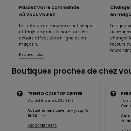
Passez votre commande
Changer 
où vous voulez
en maga
Les retours en magasin sont simples
Lorsque v
et toujours gratuits pour tous les
au magasi
achats effectués en ligne et en
changer le
magasin.
retours a
marchand
En savoir plus
Boutiques proches de chez vo
TRENTO CCLE TOP CENTER
PERG
Via del Brennero,320 38121
Tamar
Cente
Actuellement ouverte
jusqu'à
19:30
Actu
20:0
+390461829462
+390