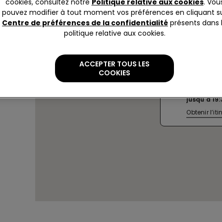
cookies, consultez notre
Politique relative aux cookies
. Vou
pouvez modifier à tout moment vos préférences en cliquant s
Centre de préférences de la confidentialité
présents dans 
politique relative aux cookies.
TRENTO V
ACCEPTER TOUS LES
MAZZURA
COOKIES
Via Paolo 
Actuellem
jusqu'à
19:
Obtenir l’iti