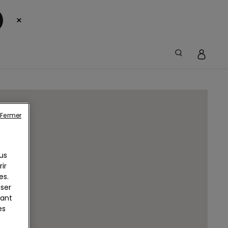
×
Fermer
us
ir
es.
iser
yant
es