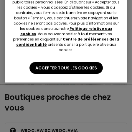
Achetez en magasin et recevez la
commande où
publicitaires personnalisées. En cliquant sur « Accepter tous
que vous soyez
les cookies », vous acceptez d'utiliser les cookies. Si au
contraire, vous fermez cette bannière en appuyant sur le
bouton « Fermer », vous continuerez votre navigation et les
cookies ne seront pas activés. Pour plus d'informations sur
Achetez en ligne et récupérez
votre commande
les cookies, consultez notre
Politique relative aux
en magasin
cookies
. Vous pouvez modifier à tout moment vos
préférences en cliquant sur
Centre de préférences de la
confidentialité
présents dans la politique relative aux
cookies.
Passez votre commande
où vous voulez
ACCEPTER TOUS LES COOKIES
Changer l'article
en magasin
Boutiques proches de chez
vous
WROCLAW SC WROCLAVIA