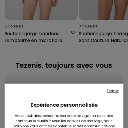
5
couleurs
3
couleurs
Soutien-gorge bandeau
Soutien-gorge Triang
rembourré en microfibre
Sans Couture Natural 
Tezenis, toujours avec vous
Fermer
Expérience personnalisée
Téléchargez l'App
Vous souhaitez personnaliser votre navigation avec des
contenus exclusifs ? Avec les cookies de profilage, nous
pouvons vous offrir des contenus et des communications
Achetez rapidement et facilement, où et quand vous voulez !