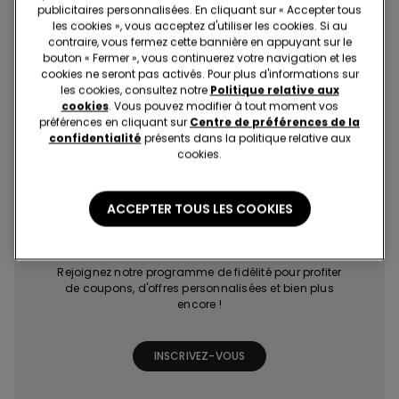
publicitaires personnalisées. En cliquant sur « Accepter tous
les cookies », vous acceptez d'utiliser les cookies. Si au
contraire, vous fermez cette bannière en appuyant sur le
bouton « Fermer », vous continuerez votre navigation et les
cookies ne seront pas activés. Pour plus d'informations sur
les cookies, consultez notre
Politique relative aux
cookies
. Vous pouvez modifier à tout moment vos
préférences en cliquant sur
Centre de préférences de la
Achats rapides et
Les dernières
Promotions
Points bonus
faciles
tendances à
exclusives
grâce à des jeux
confidentialité
présents dans la politique relative aux
portée de clic
et missions
cookies.
ACCEPTER TOUS LES COOKIES
Tezenis Talent
Rejoignez notre programme de fidélité pour profiter
de coupons, d'offres personnalisées et bien plus
encore !
INSCRIVEZ-VOUS