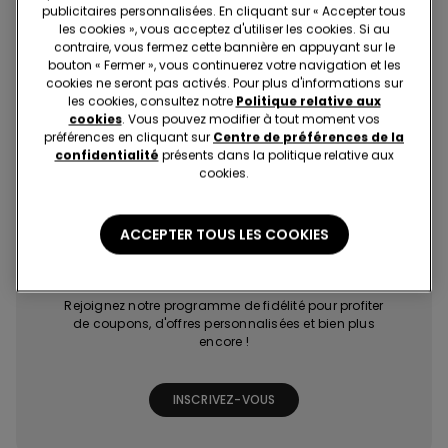
publicitaires personnalisées. En cliquant sur « Accepter tous
les cookies », vous acceptez d'utiliser les cookies. Si au
contraire, vous fermez cette bannière en appuyant sur le
bouton « Fermer », vous continuerez votre navigation et les
cookies ne seront pas activés. Pour plus d'informations sur
les cookies, consultez notre
Politique relative aux
cookies
. Vous pouvez modifier à tout moment vos
préférences en cliquant sur
Centre de préférences de la
Achats rapides et
Les dernières
Promotions
Points bonus
faciles
tendances à
exclusives
grâce à des jeux
confidentialité
présents dans la politique relative aux
portée de clic
et missions
cookies.
ACCEPTER TOUS LES COOKIES
Tezenis Talent
Rejoignez notre programme de fidélité pour profiter
de coupons, d'offres personnalisées et bien plus
encore !
INSCRIVEZ-VOUS