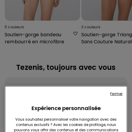
5
couleurs
3
couleurs
Soutien-gorge bandeau
Soutien-gorge Triang
rembourré en microfibre
Sans Couture Natural 
Tezenis, toujours avec vous
Fermer
Expérience personnalisée
Téléchargez l'App
Vous souhaitez personnaliser votre navigation avec des
contenus exclusifs ? Avec les cookies de profilage, nous
pouvons vous offrir des contenus et des communications
Achetez rapidement et facilement, où et quand vous voulez !