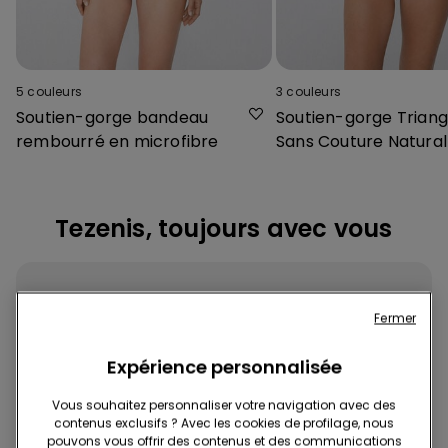
5
couleurs
3
couleurs
Soutien-gorge bandeau
Soutien-gorge Triang
rembourré en microfibre
Sans Couture Natural 
Tezenis, toujours avec vous
Fermer
Expérience personnalisée
Téléchargez l'App
Vous souhaitez personnaliser votre navigation avec des
contenus exclusifs ? Avec les cookies de profilage, nous
pouvons vous offrir des contenus et des communications
Achetez rapidement et facilement, où et quand vous voulez !