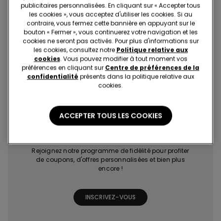
publicitaires personnalisées. En cliquant sur « Accepter tous
les cookies », vous acceptez d'utiliser les cookies. Si au
contraire, vous fermez cette bannière en appuyant sur le
bouton « Fermer », vous continuerez votre navigation et les
cookies ne seront pas activés. Pour plus d'informations sur
les cookies, consultez notre
Politique relative aux
cookies
. Vous pouvez modifier à tout moment vos
préférences en cliquant sur
Centre de préférences de la
Achats rapides et
Les dernières
Promotions
Points bonus
faciles
tendances à
exclusives
grâce à des jeux
confidentialité
présents dans la politique relative aux
portée de clic
et missions
cookies.
ACCEPTER TOUS LES COOKIES
Tezenis Talent
Rejoignez notre programme de fidélité pour profiter
de coupons, d'offres personnalisées et bien plus
encore !
INSCRIVEZ-VOUS