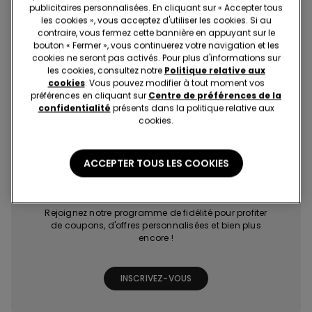
publicitaires personnalisées. En cliquant sur « Accepter tous
les cookies », vous acceptez d'utiliser les cookies. Si au
contraire, vous fermez cette bannière en appuyant sur le
bouton « Fermer », vous continuerez votre navigation et les
cookies ne seront pas activés. Pour plus d'informations sur
les cookies, consultez notre
Politique relative aux
cookies
. Vous pouvez modifier à tout moment vos
préférences en cliquant sur
Centre de préférences de la
Achats rapides et
Les dernières
Promotions
Points bonus
faciles
tendances à
exclusives
grâce à des jeux
confidentialité
présents dans la politique relative aux
portée de clic
et missions
cookies.
ACCEPTER TOUS LES COOKIES
Tezenis Talent
Rejoignez notre programme de fidélité pour profiter
de coupons, d'offres personnalisées et bien plus
encore !
INSCRIVEZ-VOUS