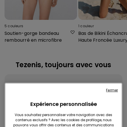
5
couleurs
1
couleur
Soutien-gorge bandeau
Bas de Bikini Échancr
rembourré en microfibre
Haute Froncée Luxur
Chevron
Tezenis, toujours avec vous
Fermer
Expérience personnalisée
Téléchargez l'App
Vous souhaitez personnaliser votre navigation avec des
contenus exclusifs ? Avec les cookies de profilage, nous
pouvons vous offrir des contenus et des communications
Achetez rapidement et facilement, où et quand vous voulez !