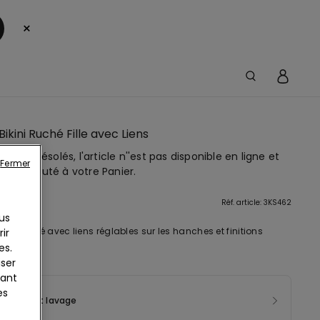
×
Bikini Ruché Fille avec Liens
mes désolés, l'article n''est pas disponible en ligne et
Fermer
être ajouté à votre Panier.
tion
Réf. article: 3KS462
us
kini ruché avec liens réglables sur les hanches et finitions
ir
es.
s.
iser
yant
es
sition et lavage