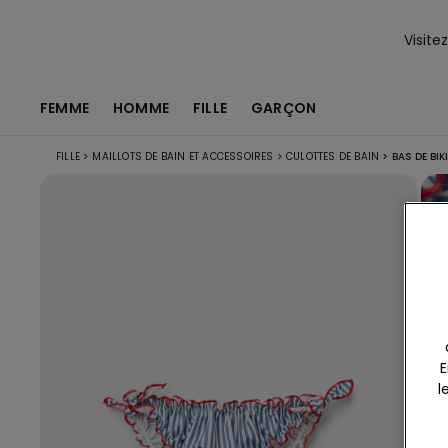
Visite
FEMME
HOMME
FILLE
GARÇON
FILLE
>
MAILLOTS DE BAIN ET ACCESSOIRES
>
CULOTTES DE BAIN
>
BAS DE BIKI
E
l