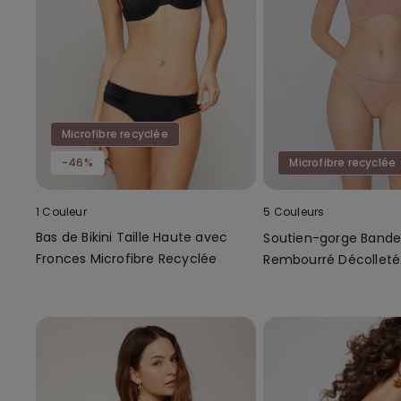
Microfibre recyclée
-46%
Microfibre recyclée
1 Couleur
5 Couleurs
Bas de Bikini Taille Haute avec
Soutien-gorge Band
Fronces Microfibre Recyclée
Rembourré Décolleté
Microfibre Recyclée