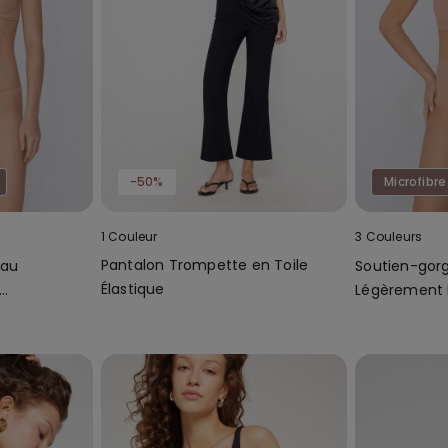
-50%
Microfibre
1 Couleur
3 Couleurs
Pantalon Trompette en Toile
eau
Soutien-gor
Élastique
Légèrement
Microfibre R
Couvrance 