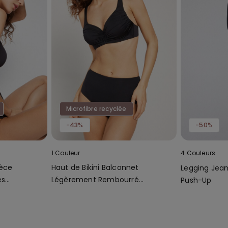
Microfibre recyclée
-43%
-50%
1 Couleur
4 Couleurs
ièce
Haut de Bikini Balconnet
Legging Jean
es
Légèrement Rembourré
Push-Up
Froncé Recyclé