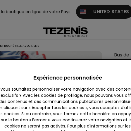
UNITED STATES
z la boutique en ligne de votre Pays
NI RUCHÉ FILLE AVEC LIENS
Bas de 
Nous som
ne peut 
Expérience personnalisée
Descrip
Vous souhaitez personnaliser votre navigation avec des conten
Bas de bi
exclusifs ? Avec les cookies de profilage, nous pouvons vous offr
des contenus et des communications publicitaires personnalisé
roulottée
n cliquant sur « Accepter tous les cookies », vous acceptez d'util
es cookies. Si au contraire, vous fermez cette bannière en appu
sur le bouton « Fermer », vous continuerez votre navigation et l
Compo
cookies ne seront pas activés. Pour plus d'informations sur les