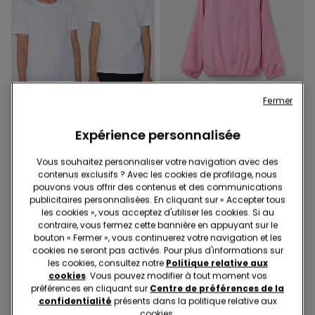
Fermer
-50%
Expérience personnalisée
8 Couleurs
3 Couleurs
Vous souhaitez personnaliser votre navigation avec des
T-shirt Basique Col Rond
Veste à Zip et Capuche en
contenus exclusifs ? Avec les cookies de profilage, nous
Enfant 100 % Coton Unisexe
Tissu Technique Enfant
pouvons vous offrir des contenus et des communications
Unisexe
publicitaires personnalisées. En cliquant sur « Accepter tous
les cookies », vous acceptez d'utiliser les cookies. Si au
contraire, vous fermez cette bannière en appuyant sur le
bouton « Fermer », vous continuerez votre navigation et les
cookies ne seront pas activés. Pour plus d'informations sur
les cookies, consultez notre
Politique relative aux
cookies
. Vous pouvez modifier à tout moment vos
préférences en cliquant sur
Centre de préférences de la
confidentialité
présents dans la politique relative aux
cookies.