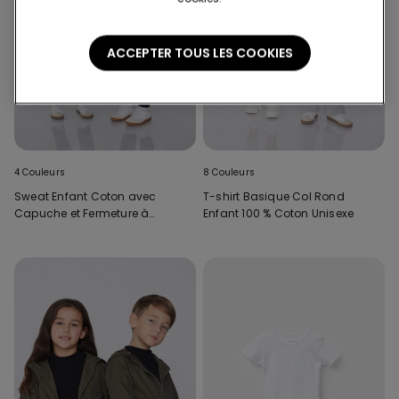
ACCEPTER TOUS LES COOKIES
4 Couleurs
8 Couleurs
Sweat Enfant Coton avec
T-shirt Basique Col Rond
Capuche et Fermeture à
Enfant 100 % Coton Unisexe
Glissière Unisexe