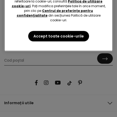
referitoare la cookie-uri, consultă
Politica de utilizare
cookie-uri
. Poți modifica preferințele tale în orice moment,
prin clic pe
Centrul de preferințe pentru
confidențialitate
din secțiunea Politică de utilizare
Bună! Să rămânem în contact: abonează-te!
cookie-uri.
Accept toate cookie-urile
Găsește un magazin!
Informații utile