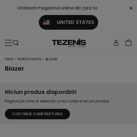
×
Vizitează magazinul online din țara ta
UNITED STATES
>
>
FEMEI
ÎMBRĂCĂMINTE
BLAZER
Blazer
Niciun produs disponibil!
Pagina pe care ai selectat-o nu conține niciun produs.
CONTINUĂ CUMPĂRĂTURILE