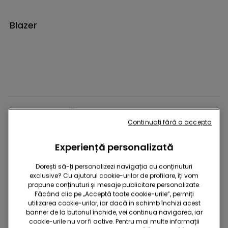
Blazer
LENJERIE INTIMĂ
Continuați fără a accepta
PIJAMALE
Experiență personalizată
Dorești să-ți personalizezi navigația cu conținuturi
exclusive? Cu ajutorul cookie-urilor de profilare, îți vom
ÎMBRĂCĂMINTE
propune conținuturi și mesaje publicitare personalizate.
Făcând clic pe „Acceptă toate cookie-urile”, permiți
utilizarea cookie-urilor, iar dacă în schimb închizi acest
COSTUME DE BAIE
banner de la butonul închide, vei continua navigarea, iar
cookie-urile nu vor fi active. Pentru mai multe informații