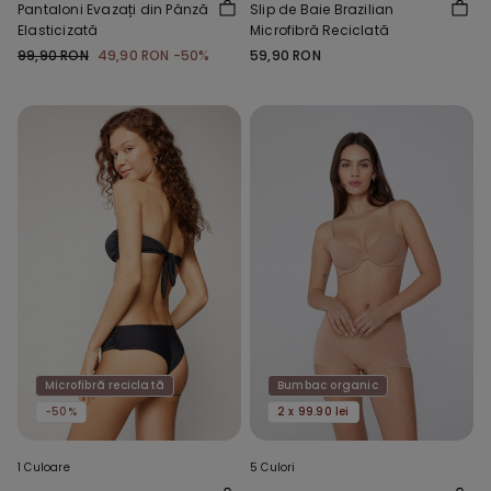
Pantaloni Evazați din Pânză
Slip de Baie Brazilian
Elasticizată
Microfibră Reciclată
99,90 RON
49,90 RON
-50%
59,90 RON
Microfibră reciclată
Bumbac organic
-50%
2 x 99.90 lei
1 Culoare
5 Culori