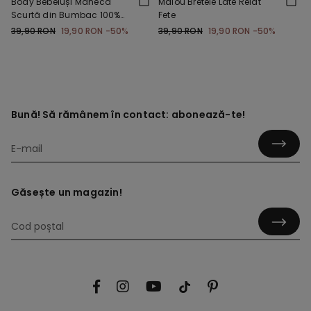
Body Bebeluși Mânecă
Maiou Bretele Late Reiat
Scurtă din Bumbac 100%
Fete
Culoare Uni
39,90 RON
19,90 RON
-50%
39,90 RON
19,90 RON
-50%
Bună! Să rămânem în contact: abonează-te!
Găsește un magazin!