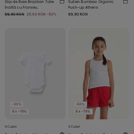
Slip de Baie Brazilian Talie
Sutien Bumbac Organic
Înaltă cu Fronseu
Push-up Athens
Microfibră Reciclată
59,90 RON
29,90 RON
-50%
69,90 RON
-50%
-50%
5 x -70%
5 x -70%
4 Culori
3 Culori