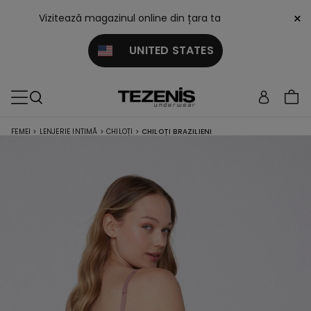
×
Vizitează magazinul online din țara ta
UNITED STATES
FEMEI
>
LENJERIE INTIMĂ
>
CHILOȚI
>
CHILOȚI BRAZILIENI