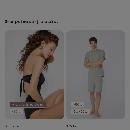
S-ar putea să-ți placă și:
Microfibră reciclată
-50%
-50%
5 x -70%
1 Culoare
3 Culori