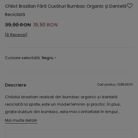
Chilot Brazilian Fără Cusături Bumbac Organic și Dantelă
Reciclată
39,90 RON
19,90 RON
8 Recenzii
Culoare selectată:
Negru -
Descriere
Cod produs: 1SB5060V
Chilotul brazilian realizat din bumbac organic și dantelă
reciclată la spate, este un model feminin și practic. În plus,
grație dublurii din bumbac, este mai confortabil în timpul
purtării. Chilotul brazilian din bumbac și dantelă fără cusături,
Mai multe detalii
Poliamida dantelei acestui produs este realizată cu fir 100%
se potrivește cu orice ținută.
reciclat, obținut prin reprelucrarea rebuturilor textile care nu au