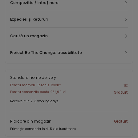
ajuns încă la consumatorul final.
Compoziție / Intreținere
Elementul din bumbac al articolului este realizat din fibre
Expedieri și Retururi
organice. Practicile de cultivare a bumbacului organic presupun
utilizarea unei cantități mai mici de apă pentru cultivare,
absența pesticidelor nocive pentru mediu și om, respectarea
Caută un magazin
drepturilor omului pentru întreg personalul implicat în cultivarea
bumbacului, precum și respectarea terenului cultivat și
Proiect Be The Change: trasabilitate
exploatarea sustenabilă a acestuia.
Standard home delivery
Pentru membrii Tezenis Talent
1€
Pentru comenzile peste 264,90 lei
Gratuit
Receive it in 2-3 working days
Ridicare din magazin
Gratuit
Primește comanda în 4–5 zile lucrătoare