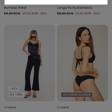
Body Bretele Subțiri din
Maglia Cotone Manica
Bumbac Reiat
Lunga Punto Bambola
59,90 RON
29,90 RON
-50%
59,90 RON
29,90 RON
-50%
-50%
5 x -70%
Microfibră reciclată
1 Culoare
1 Culoare