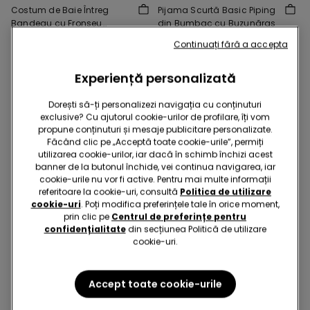
Costum de Baie Întreg
Pijama Scurtă Basic Piping
Bandeau cu Fronseu
din Bumbac cu Buzunăraș
Microfibră Reciclată
99,90 RON
49,90 RON
-50%
89,90 RON
44,90 RON
-50%
Continuați fără a accepta
Experiență personalizată
Dorești să-ți personalizezi navigația cu conținuturi
exclusive? Cu ajutorul cookie-urilor de profilare, îți vom
propune conținuturi și mesaje publicitare personalizate.
Făcând clic pe „Acceptă toate cookie-urile”, permiți
utilizarea cookie-urilor, iar dacă în schimb închizi acest
banner de la butonul închide, vei continua navigarea, iar
cookie-urile nu vor fi active. Pentru mai multe informații
referitoare la cookie-uri, consultă
Politica de utilizare
cookie-uri
. Poți modifica preferințele tale în orice moment,
prin clic pe
Centrul de preferințe pentru
confidențialitate
din secțiunea Politică de utilizare
cookie-uri.
-50%
-50%
5 x -70%
5 x -70%
Accept toate cookie-urile
2 Culori
1 Culoare