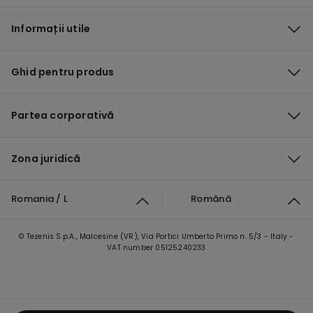
Informații utile
Ghid pentru produs
Partea corporativă
Zona juridică
Romania / L
Română
© Tezenis S.p.A., Malcesine (VR), Via Portici Umberto Primo n. 5/3 - Italy -
VAT number 05125240233