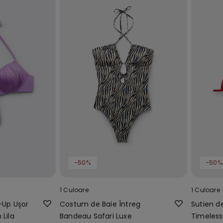
-50%
-50%
1 Culoare
1 Culoare
-Up Ușor
Costum de Baie Întreg
Sutien d
Lila
Bandeau Safari Luxe
Timeless