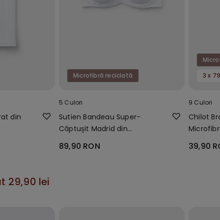
Micro
Microfibră reciclată
5 Culori
9 Culori
at din
Sutien Bandeau Super-
Chilot Br
Căptușit Madrid din
Microfib
Microfibră Reciclată
Cusături
89,90 RON
39,90 
t 29,90 lei