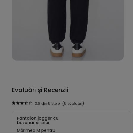
Evaluări și Recenzii
3,6
din 5 stele
5 evaluări
Pantalon jogger cu
buzunar și snur
Mărimea M pentru