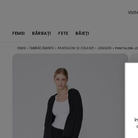
Vizi
FEMEI
BĂRBAȚI
FETE
BĂIEȚI
FEMEI
>
ÎMBRĂCĂMINTE
>
PANTALONI ȘI COLANȚI
>
JOGGERI
>
PANTALONI JO
î