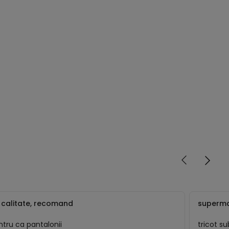
 calitate, recomand
superma
tru ca pantalonii
tricot s