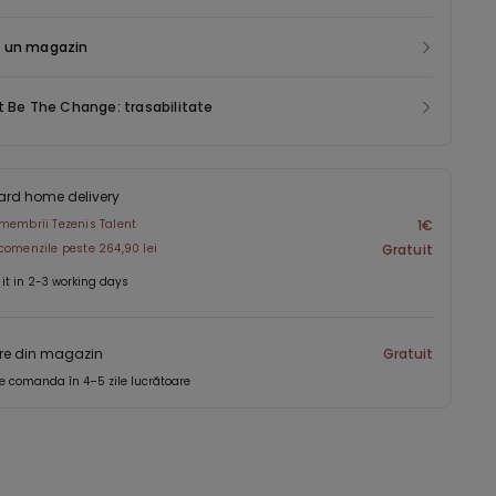
 un magazin
t Be The Change: trasabilitate
ard home delivery
membrii Tezenis Talent
1€
comenzile peste 264,90 lei
Gratuit
 it in 2-3 working days
re din magazin
Gratuit
e comanda în 4–5 zile lucrătoare