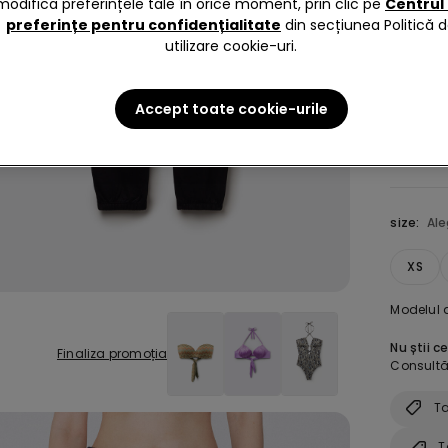
modifica preferințele tale în orice moment, prin clic pe
Centrul
preferințe pentru confidențialitate
din secțiunea Politică 
utilizare cookie-uri.
Culoare 
Accept toate cookie-urile
size:
Al
XS
Modelul 
Nu știi c
Finaliza promoția
Consultă 
Ta
T