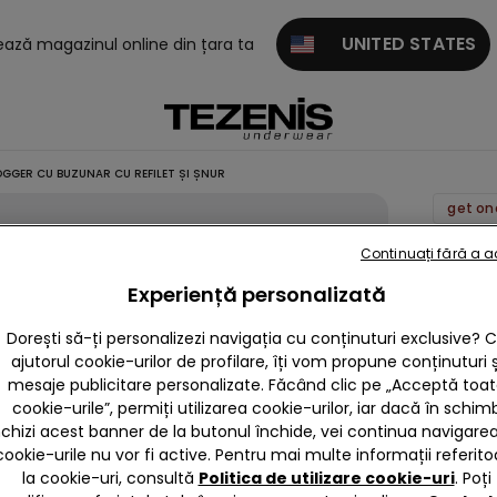
UNITED STATES
tează magazinul online din țara ta
GGER CU BUZUNAR CU REFILET ȘI ȘNUR
Pantalo
Continuați fără a 
Jogger
Experiență personalizată
cu
Dorești să-ți personalizezi navigația cu conținuturi exclusive? 
buzuna
ajutorul cookie-urilor de profilare, îți vom propune conținuturi ș
cu refil
mesaje publicitare personalizate. Făcând clic pe „Acceptă toa
și șnur
cookie-urile”, permiți utilizarea cookie-urilor, iar dacă în schim
nchizi acest banner de la butonul închide, vei continua navigarea,
69,90 
cookie-urile nu vor fi active. Pentru mai multe informații referito
la cookie-uri, consultă
Politica de utilizare cookie-uri
. Poți
3,6