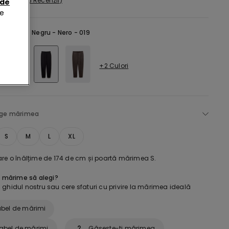
5 Recenzii
 de
de
selectată:
Negru -
Nero - 019
+2 Culori
ege mărimea
S
M
L
XL
are o înălțime de 174 de cm și poartă mărimea S.
e mărime să alegi?
ghidul nostru sau cere sfaturi cu privire la mărimea ideală
bel de mărimi
abel de mărimi
Găsește-ți mărimea