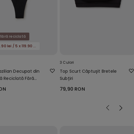
fibră reciclată
3 x 79.90 lei / 5 x 119.90 lei
3 Culori
azilian Decupat din
Top Scurt Căptușit Bretele
ră Reciclată Fără
Subțiri
RON
79,90 RON