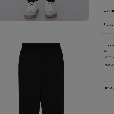
Caută
Proiec
Stand
Pentru 
Pentru 
Receive
Ridica
Primeșt