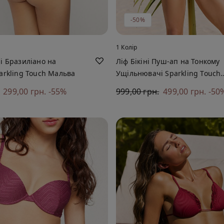
-50%
1 Колір
ні Бразиліано на
Ліф Бікіні Пуш-ап на Тонкому
parkling Touch Мальва
Ущільнювачі Sparkling Touch
Мальва
299,00 грн.
-55%
999,00 грн.
499,00 грн.
-50