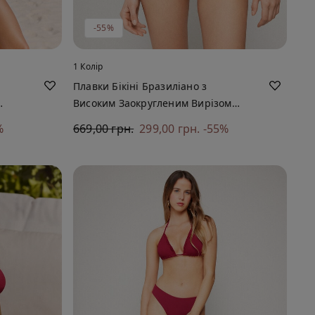
-55%
1 Колір
Плавки Бікіні Бразиліано з
Високим Заокругленим Вирізом
Sparkling Touch Мальва
%
669,00 грн.
299,00 грн.
-55%