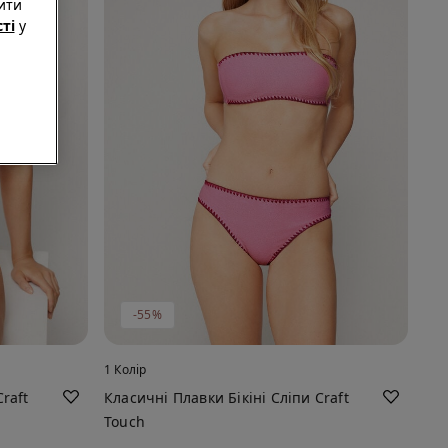
ити
ті
у
-55%
1 Колір
raft
Класичні Плавки Бікіні Сліпи Craft
Touch