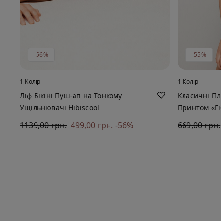
-56%
-55%
1 Колір
1 Колір
Ліф Бікіні Пуш-ап на Тонкому
Класичні Пла
Ущільнювачі Hibiscool
Принтом «Гі
1139,00 грн.
499,00 грн.
-56%
669,00 грн.