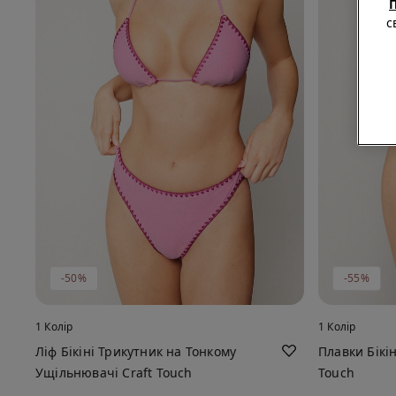
П
с
-50%
-55%
1 Колір
1 Колір
Ліф Бікіні Трикутник на Тонкому
Плавки Бікін
Ущільнювачі Craft Touch
Touch