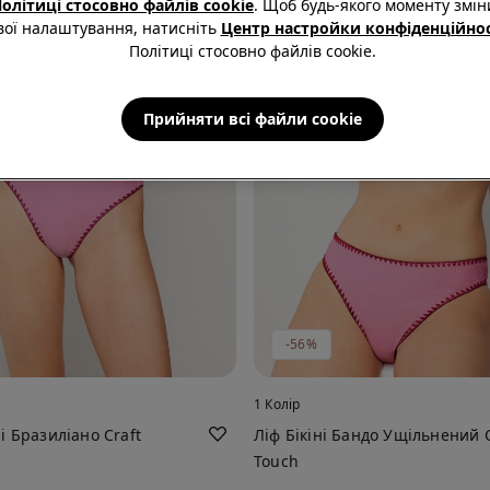
олітиці стосовно файлів cookie
. Щоб будь-якого моменту змін
вої налаштування, натисніть
Центр настройки конфіденційнос
Політиці стосовно файлів cookie.
Прийняти всі файли сookie
-56%
1 Колір
і Бразиліано Craft
Ліф Бікіні Бандо Ущільнений C
Touch