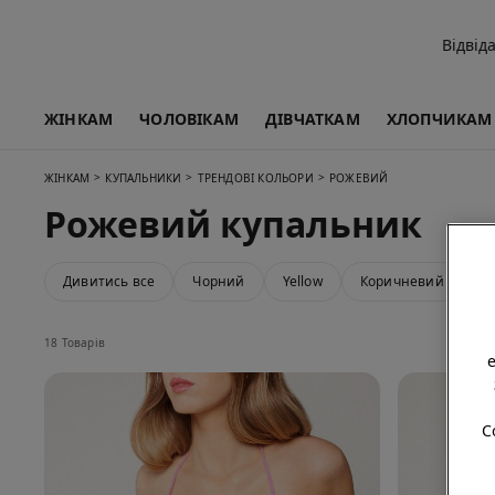
Відвід
ЖІНКАМ
ЧОЛОВІКАМ
ДІВЧАТКАМ
ХЛОПЧИКАМ
>
>
>
ЖІНКАМ
КУПАЛЬНИКИ
ТРЕНДОВІ КОЛЬОРИ
РОЖЕВИЙ
Рожевий купальник
Дивитись все
Чорний
Yellow
Коричневий
С
18 Товарів
C