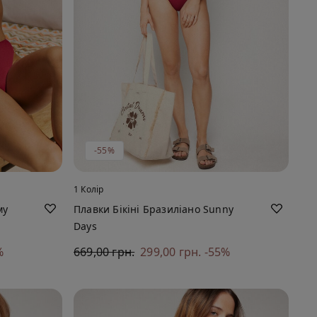
-55%
1 Колір
му
Плавки Бікіні Бразиліано Sunny
Days
%
669,00 грн.
299,00 грн.
-55%