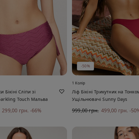
-50%
1 Колір
и Бікіні Сліпи зі
Ліф Бікіні Трикутник на Тонко
arkling Touch Мальва
Ущільнювачі Sunny Days
299,00 грн.
-66%
999,00 грн.
499,00 грн.
-50