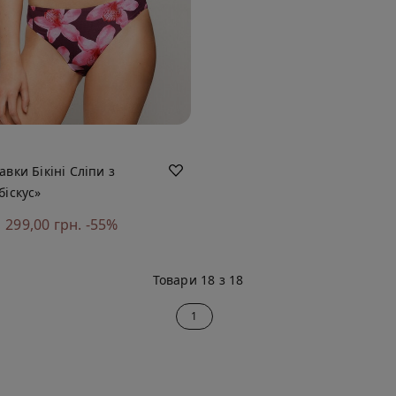
вки Бікіні Сліпи з
біскус»
299,00 грн.
-55%
Товари 18 з 18
1