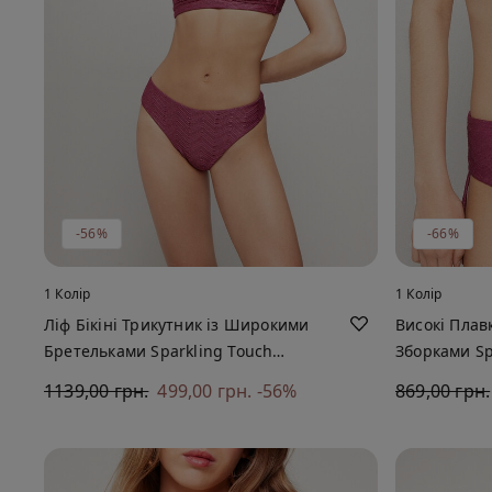
-56%
-66%
1 Колір
1 Колір
Ліф Бікіні Трикутник із Широкими
Високі Плавк
Бретельками Sparkling Touch
Зборками Sp
Мальва
1139,00 грн.
499,00 грн.
-56%
869,00 грн.