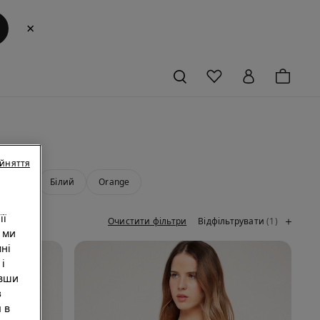
×
ийняття
Gold
Білий
Orange
її
Очистити фільтри
Відфільтрувати
(1)
 ми
ні
i
увши
з
 в