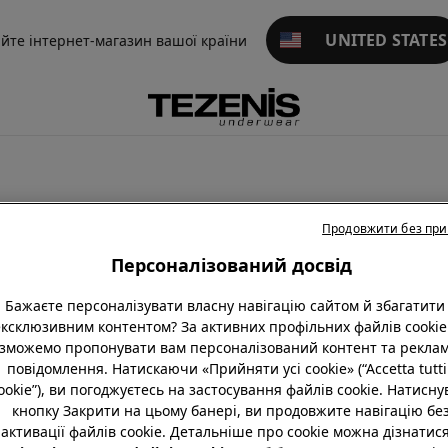
UNITED STATES
айте інтернет-магазин вашої країни
Продовжити без пр
ині та блакитні
Purple
Рожевий
Зелений
Червоні
Персоналізований досвід
Бажаєте персоналізувати власну навігацію сайтом й збагатити 
ексклюзивним контентом? За активних профільних файлів cookie
зможемо пропонувати вам персоналізований контент та реклам
повідомлення. Натискаючи «Прийняти усі cookie» (“Accetta tutti 
ookie”), ви погоджуєтесь на застосування файлів cookie. Натисн
кнопку Закрити на цьому банері, ви продовжите навігацію бе
активації файлів cookie. Детальніше про cookie можна дізнатися