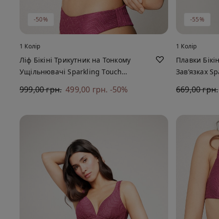
-50%
-55%
1 Колір
1 Колір
Ліф Бікіні Трикутник на Тонкому
Плавки Бікі
Ущільнювачі Sparkling Touch
Зав’язках S
Мальва
999,00 грн.
499,00 грн.
-50%
669,00 грн.