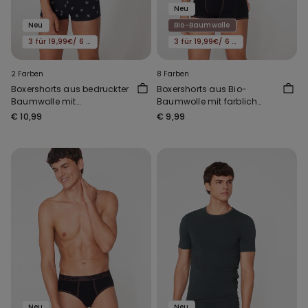
Neu
Neu
Bio-Baumwolle
3 für 19,99€/ 6 für 29,99€
3 für 19,99€/ 6 für 29,99€
2 Farben
8 Farben
Boxershorts aus bedruckter
Boxershorts aus Bio-
Baumwolle mit
Baumwolle mit farblich
kontrastfarbenen Kanten
abgesetzten Einfassungen
€ 10,99
€ 9,99
und Logo
und Logo
Neu
Neu