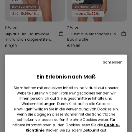
Bio-Baumwolle
Bio-Baumwolle
3 für 19,99€/ 6 für 29,99€
PROMO 3X22,99€
8 Farben
7 Farben
Slip aus Bio-Baumwolle
T-Shirt aus elastischer Bio-
mit farblich abgesetzten
Baumwolle
Einfassungen und Logo
€ 9,99
€ 10,99
Schliessen
Ein Erlebnis nach Maß
Sie möchten mit exklusiven Inhalten individuell auf unserer
Website surfen? Mit den Profilierungscookies senden wir
Ihnen persönlich auf Sie zugeschnittene Inhalte und
Werbemitteilungen. Durch Klick auf In alle Cookies
einwilligen‟ willigen Sie in die Verwendung von Cookies ein,
wenn Sie dagegen dieses Banner mit der Schaltfläche
schließen verlassen, surfen Sie ohne Cookies weiter. Für
nähere Informationen zu den Cookies lesen Sie die
Cookie-
Neu
Neu
Richtlinie
. Klicken Sie zu jedem Zeitpunkt auf