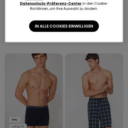
Bio-Baumwolle
Long Fit
Datenschutz-Präferenz-Center
in den Cookie-
Richtlinien, um Ihre Auswahl zu ändern.
3 für 19,99€/ 6 für 29,99€
3 für 19,99€/ 6 für 29,99€
6 Farben
4 Farben
IN ALLE COOKIES EINWILLIGEN
Boxershorts aus elastischer
Lange Boxershorts aus Bio-
Baumwolle
Baumwolle
€ 9,99
€ 9,99
Neu
Long Fit