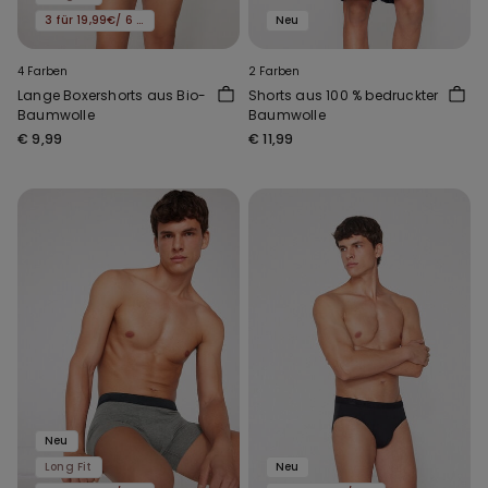
3 für 19,99€/ 6 für 29,99€
Neu
4 Farben
2 Farben
Lange Boxershorts aus Bio-
Shorts aus 100 % bedruckter
Baumwolle
Baumwolle
€ 9,99
€ 11,99
Neu
Long Fit
Neu