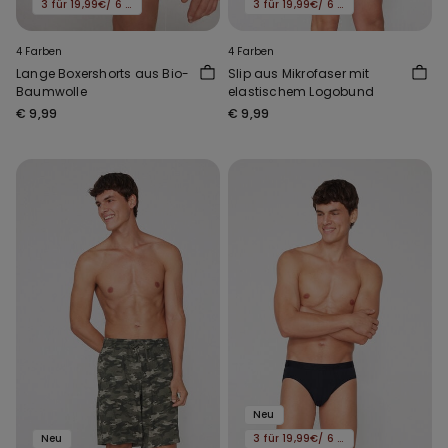
3 für 19,99€/ 6 für 29,99€
3 für 19,99€/ 6 für 29,99€
4 Farben
4 Farben
Lange Boxershorts aus Bio-
Slip aus Mikrofaser mit
Baumwolle
elastischem Logobund
€ 9,99
€ 9,99
Neu
Neu
3 für 19,99€/ 6 für 29,99€