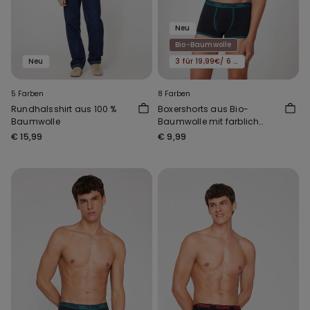
Neu
Bio-Baumwolle
Neu
3 für 19,99€/ 6 für 29,99€
5 Farben
8 Farben
Rundhalsshirt aus 100 %
Boxershorts aus Bio-
Baumwolle
Baumwolle mit farblich
abgesetzten Einfassungen
€ 15,99
€ 9,99
und Logo