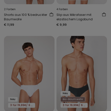
2 Farben
4 Farben
Shorts aus 100 % bedruckter
Slip aus Mikrofaser mit
Baumwolle
elastischem Logobund
€ 11,99
€ 9,99
Neu
Neu
Bio-Baumwolle
3 für 19,99€/ 6 für 29,99€
3 für 19,99€/ 6 für 29,99€