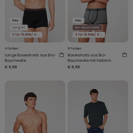
Neu
Neu
Long Fit
Bio-Baumwolle
3 für 19,99€/ 6 für 29,99€
3 für 19,99€/ 6 für 29,99€
4 Farben
8 Farben
Lange Boxershorts aus Bio-
Boxershorts aus Bio-
Baumwolle
Baumwolle mit farblich
abgesetzten Einfassungen
€ 9,99
€ 9,99
und Logo