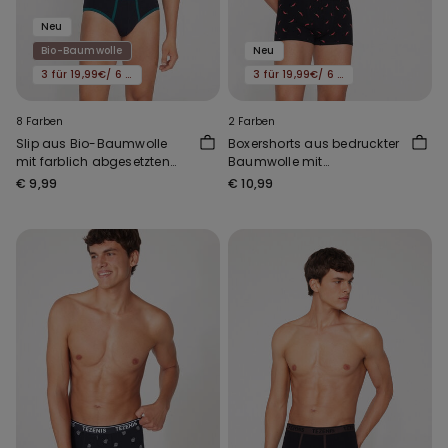
Neu
Bio-Baumwolle
Neu
3 für 19,99€/ 6 für 29,99€
3 für 19,99€/ 6 für 29,99€
8 Farben
2 Farben
Slip aus Bio-Baumwolle
Boxershorts aus bedruckter
mit farblich abgesetzten
Baumwolle mit
Einfassungen und Logo
kontrastfarbenen Kanten
€ 9,99
€ 10,99
und Logo