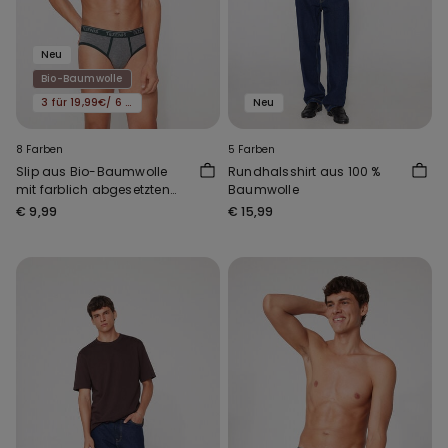
Neu
Bio-Baumwolle
3 für 19,99€/ 6 für 29,99€
Neu
8 Farben
5 Farben
Slip aus Bio-Baumwolle
Rundhalsshirt aus 100 %
mit farblich abgesetzten
Baumwolle
Einfassungen und Logo
€ 9,99
€ 15,99