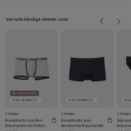
Vervollständige deinen Look
Bio-Baumwolle
3 für 19,99€/ 6 für 29,99€
3 für 19,99€/ 6 für 29,99€
8 Farben
6 Farben
6 Farben
Boxershorts aus Bio-
Boxershorts aus
Slip au
Baumwolle mit farblich
elastischer Baumwolle
Baumwo
abgesetzten