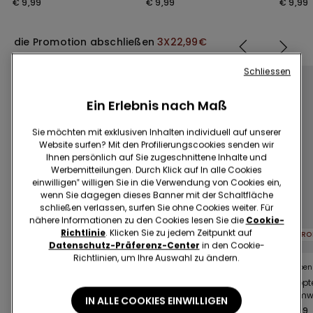
€ 9,99
€ 9,99
€ 9,99
Einfassungen und Logo
die Promotion abschließen
3X22,99€
Schliessen
Ein Erlebnis nach Maß
Sie möchten mit exklusiven Inhalten individuell auf unserer
Website surfen? Mit den Profilierungscookies senden wir
Ihnen persönlich auf Sie zugeschnittene Inhalte und
Werbemitteilungen. Durch Klick auf In alle Cookies
einwilligen‟ willigen Sie in die Verwendung von Cookies ein,
wenn Sie dagegen dieses Banner mit der Schaltfläche
schließen verlassen, surfen Sie ohne Cookies weiter. Für
Bio-Baumwolle
Bio-Baumwolle
nähere Informationen zu den Cookies lesen Sie die
Cookie-
Richtlinie
. Klicken Sie zu jedem Zeitpunkt auf
PROMO 3X22,99€
PROMO 3X22,99€
Datenschutz-Präferenz-Center
in den Cookie-
Richtlinien, um Ihre Auswahl zu ändern.
7 Farben
7 Farben
5 Farben
T-Shirt aus elastischer
T-Shirt aus elastischer
Gerippt
Bio-Baumwolle
Bio-Baumwolle
Baumwol
IN ALLE COOKIES EINWILLIGEN
Trägern
€ 10,99
€ 10,99
€ 9,99