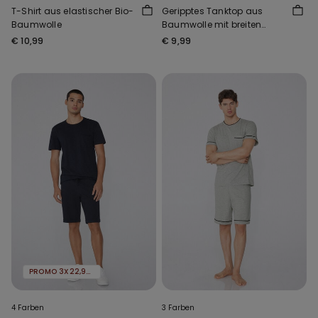
T-Shirt aus elastischer Bio-
Geripptes Tanktop aus
Baumwolle
Baumwolle mit breiten
Trägern für Herren
€ 10,99
€ 9,99
PROMO 3X22,99€
4 Farben
3 Farben