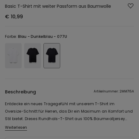
Basic T-Shirt mit weiter Passform aus Baumwolle
€ 10,99
Farbe:
Blau -
Dunkelblau - 077U
Beschreibung
Artikelnummer: 2MM715A
Entdecke ein neues Tragegefühl mit unserem T-Shirt im
Oversize-Schnitt für Herren, das Dir ein Maximum an Komfort und
Stil bietet. Dieses Rundhals-T-Shirt aus 100% Baumwolljersey
überzeugt durch seine weite Passform und sorgt für einen
Weiterlesen
lässigen, sportlichen Look. Der angenehm leichte Stoff fühlt sich