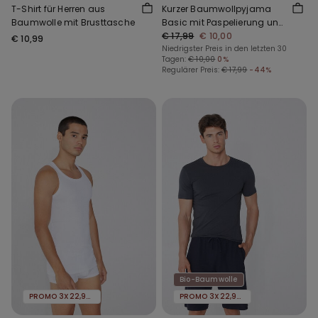
T-Shirt für Herren aus
Kurzer Baumwollpyjama
Baumwolle mit Brusttasche
Basic mit Paspelierung und
kleiner Tasche
€ 17,99
€ 10,00
€ 10,99
Niedrigster Preis in den letzten 30
Tagen:
€ 10,00
0%
Regulärer Preis:
€ 17,99
-44%
Bio-Baumwolle
PROMO 3X22,99€
PROMO 3X22,99€