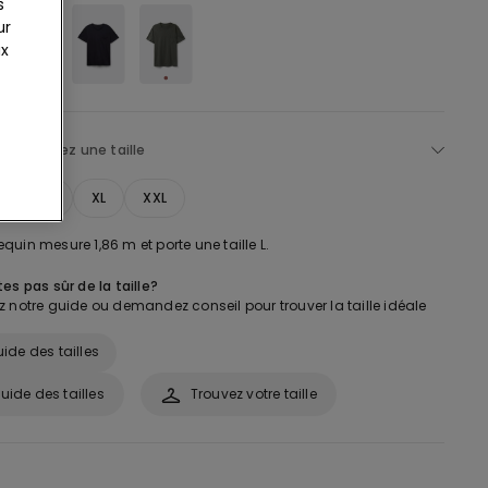
s
ur
ux
lectionnez une taille
M
L
XL
XXL
uin mesure 1,86 m et porte une taille L.
es pas sûr de la taille?
 notre guide ou demandez conseil pour trouver la taille idéale
ide des tailles
uide des tailles
Trouvez votre taille