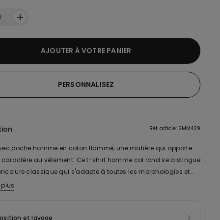
1
AJOUTER À VOTRE PANIER
PERSONNALISEZ
tion
Réf. article: 2MM429
avec poche homme en coton flammé, une matière qui apporte
et caractère au vêtement. Ce t-shirt homme col rond se distingue
encolure classique qui s'adapte à toutes les morphologies et
temporelle saison après saison. Sa poche poitrine ajoute une
 plus
atique et décontractée, parfaite pour glisser vos petits
ls ou simplement affirmer un style casual. Le coton flammé
sition et lavage
rocure une sensation de douceur naturelle sur la peau tout en