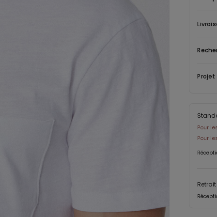
offrant u
manches 
Livrai
Son tiss
assurant
Reche
Cette piè
journées
Projet
une vest
tenues d
quotidie
Stand
Pour le
Pour l
Récepti
Retrai
Récepti