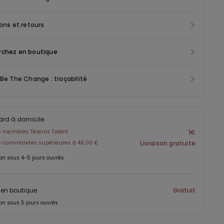
ne excellente respirabilité, idéale pour les beaux jours. Ses
courtes garantissent liberté de mouvement et confort optimal.
sons et retours
u conserve sa forme et sa couleur lavages après lavages,
 une longévité appréciable à ce t-shirt homme avec poche.
rchez en boutique
ce polyvalente signée Tezenis se porte aussi bien seule lors des
 ensoleillées qu'en superposition sous une chemise ouverte ou
 Be The Change : traçabilité
e légère. Parfait pour composer des looks casual-chic, des
e week-end détendues ou simplement pour vos sorties du
n.
ard à domicile
s membres Tezenis Talent
1€
es commandes supérieures à 49,00 €
Livraison gratuite
on sous 4-5 jours ouvrés
t en boutique
Gratuit
on sous 5 jours ouvrés