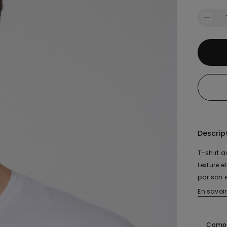
Descrip
T-shirt 
texture 
par son 
reste in
En savoir
touche pr
essentie
Compo
utilisé p