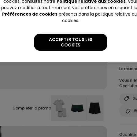
cookies, consultez notre
Politique relative aux cookies
. Vou
pouvez modifier à tout moment vos préférences en cliquant s
Préférences de cookies
présents dans la politique relative a
cookies.
ACCEPTER TOUS LES
Taille:
Sé
COOKIES
S
Le manneq
Vous n'êt
Consultez
Gu
Compléter la promo
G
Quantité: