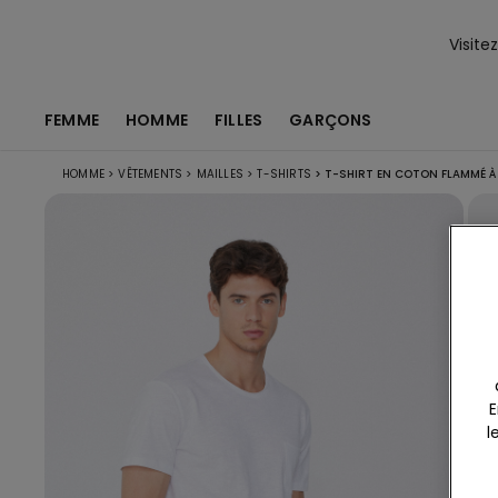
Visite
FEMME
HOMME
FILLES
GARÇONS
HOMME
>
VÊTEMENTS
>
MAILLES
>
T-SHIRTS
>
T-SHIRT EN COTON FLAMMÉ À
E
l