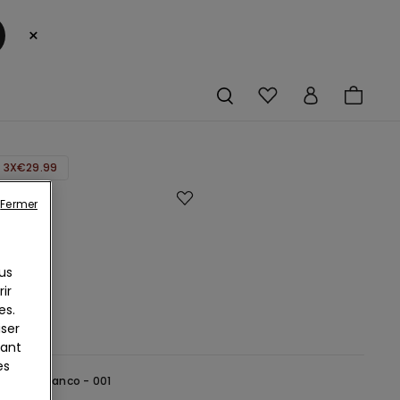
×
 3X€29.99
Fermer
us
é
ir
e
es.
€
iser
yant
es
Blanc -
Bianco - 001