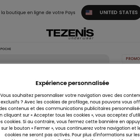
UNITED STATES
z la boutique en ligne de votre Pays
 POCHE
PROMO
T-Shirt
en
Expérience personnalisée
Coton
Vous souhaitez personnaliser votre navigation avec des conten
Flamm
exclusifs ? Avec les cookies de profilage, nous pouvons vous offr
à Poch
des contenus et des communications publicitaires personnalisé
12,99 
n cliquant sur « Accepter tous les cookies », vous acceptez d'util
es cookies. Si au contraire, vous fermez cette bannière en appu
sur le bouton « Fermer », vous continuerez votre navigation et l
Couleur:
cookies ne seront pas activés. Pour plus d'informations sur les