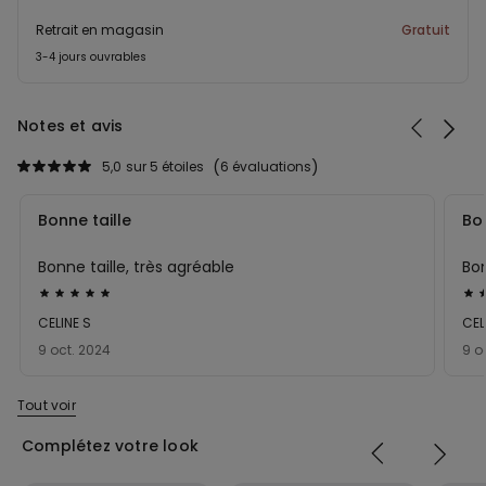
Retrait en magasin
Gratuit
3-4 jours ouvrables
Notes et avis
5,0
sur 5 étoiles
6 évaluations
Bonne taille
Bon
Bonne taille, très agréable
Bon
Évalué
Éva
5sur 5
5su
CELINE S
CEL
9 oct. 2024
9 o
Tout voir
Complétez votre look