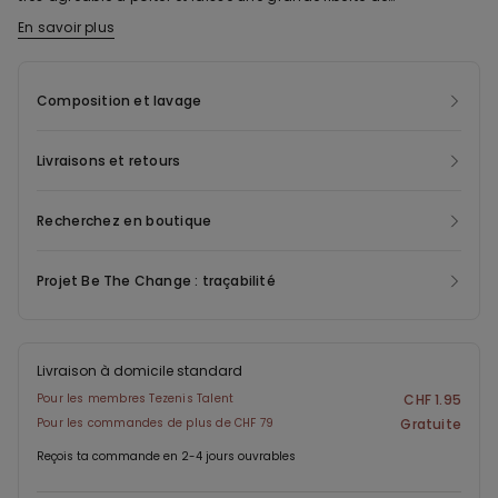
mouvement. La couture arrière de la culotte brésilienne en coton
En savoir plus
La fibre du tissu de ce modèle est réalisée en coton biologique.
pour femme offre une meilleure coupe et met davantage en
Les pratiques de culture du coton biologique utilisent moins
valeur les formes.
d’eau pour cultiver, garantissent l’absence de pesticides nocifs
Composition et lavage
pour l'environnement et pour l’homme, le respect des droits de
l’homme de tous les travailleurs employés dans la culture du
Livraisons et retours
coton ainsi que le respect du sol cultivé et sa non-exploitation.
Recherchez en boutique
Projet Be The Change : traçabilité
Livraison à domicile standard
Pour les membres Tezenis Talent
CHF 1.95
Pour les commandes de plus de CHF 79
Gratuite
Reçois ta commande en 2-4 jours ouvrables