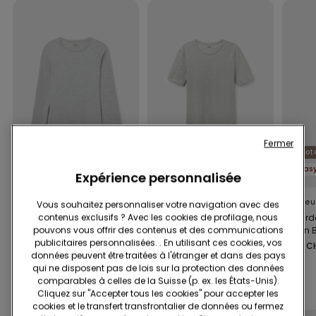
Fermer
Coton biologique
Coton biologique
Cot
Easywear 2+1 offert
Easywear 2+1 offert
Expérience personnalisée
4 Couleurs
4 Couleurs
11 Couleu
Vous souhaitez personnaliser votre navigation avec des
contenus exclusifs ? Avec les cookies de profilage, nous
Haut Manches Longues
T-shirt Col Rond Coton
Débarde
pouvons vous offrir des contenus et des communications
Col Rond Coton
Biologique Stretch
Coton B
publicitaires personnalisées. . En utilisant ces cookies, vos
Biologique Stretch
Rond
16.95 CHF
13.95 CHF
12.95 C
données peuvent être traitées à l'étranger et dans des pays
qui ne disposent pas de lois sur la protection des données
comparables à celles de la Suisse (p. ex. les États-Unis).
Compléter la promotion
5 culottes x CHF 29.90
Cliquez sur "Accepter tous les cookies" pour accepter les
cookies et le transfert transfrontalier de données ou fermez