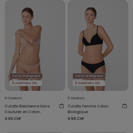
Coton biologique
Coton biologique
5 culottes x CHF 29.90
5 culottes x CHF 29.90
9 Couleurs
11 Couleurs
Culotte Brésilienne Sans
Culotte Femme Coton
Coutures en Coton
Biologique
Biologique
9.95 CHF
9.95 CHF