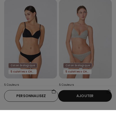
Coton biologique
Coton biologique
5 culottes x CHF 29.90
5 culottes x CHF 29.90
5 Couleurs
5 Couleurs
String en Coton Biologique
String en Coton Biologique
PERSONNALISEZ
AJOUTER
9.95 CHF
9.95 CHF