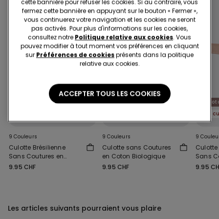
cette bannière pour refuser les cookies. Si au contraire, vous
fermez cette bannière en appuyant sur le bouton « Fermer »,
vous continuerez votre navigation et les cookies ne seront
pas activés. Pour plus d'informations sur les cookies,
consultez notre
Politique relative aux cookies
. Vous
pouvez modifier à tout moment vos préférences en cliquant
sur
Préférences de cookies
présents dans la politique
relative aux cookies.
ACCEPTER TOUS LES COOKIES
Coton biologique
Coton biologique
Cot
5 culottes x CHF 29.90
5 culottes x CHF 29.90
9 Couleurs
9 Couleurs
9 Couleu
Culotte Brésilienne
Culotte sans Coutures
Culotte
Sans Coutures en
en Coton Biologique
Sans C
Coton Biologique
Coton 
9.95 CHF
9.95 CHF
9.95 C
Les articles suivants pourraient vous plaire