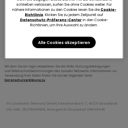
schließen verlassen, surfen Sie ohne Cookies weiter. Für
Passwort vergessen?
nähere Informationen zu den Cookies lesen Sie die
Cookie-
Richtlinie
. Klicken Sie zu jedem Zeitpunkt auf
Angemeldet bleiben
Datenschutz-Präferenz-Center
in den Cookie-
Richtlinien, um Ihre Auswahl zu ändern.
EINLOGGEN
Alle Cookies akzeptieren
Du kannst Dich auch über ein soziales Konto anmelden
Mit dem Social-Login akzeptieren Sie die AGBs, Nutzungsbedingungen
und Datenschutzbestimmungen des sozialen Netzwerks. Informationen zur
Verwendung Ihrer Daten finden Sie auf der folgenden Seite:
Datenschutzerklärung zu
© Calzedonia Germany GmbH, Kesselstraße 5-7, 40221 Düsseldorf,
USt-IdNr.: DE276699958, Amtsgericht Düsseldorf HRB 69648