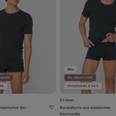
Neu
mwolle
Bio-Baumwolle
99€
Unterhosen 4 für 3
6 Farben
elastischer Bio-
Boxershorts aus elastischer
Baumwolle