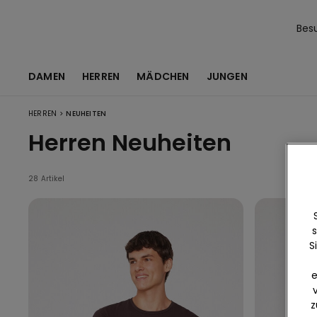
Bes
DAMEN
HERREN
MÄDCHEN
JUNGEN
>
HERREN
NEUHEITEN
Herren Neuheiten
28 Artikel
s
S
e
z