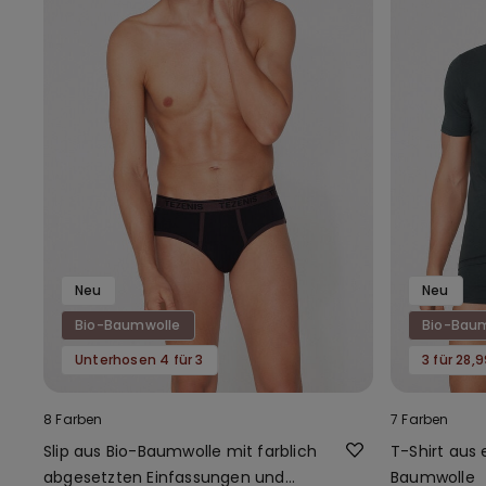
Neu
Neu
Bio-Baumwolle
Bio-Bau
Unterhosen 4 für 3
3 für 28,
8 Farben
7 Farben
Slip aus Bio-Baumwolle mit farblich
T-Shirt aus 
abgesetzten Einfassungen und
Baumwolle