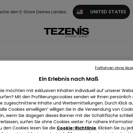
UNITED STATES
uche den E-Store Deines Landes:
Fortfahren ohne Akze
Ein Erlebnis nach Maß
Sie möchten mit exklusiven Inhalten individuell auf unserer Webs
urfen? Mit den Profilierungscookies senden wir Ihnen persönlich
ie zugeschnittene Inhalte und Werbemitteilungen. Durch Klick au
alle Cookies einwilligen‟ willigen Sie in die Verwendung von Cook
in, wenn Sie dagegen dieses Banner mit der Schaltfläche schli
verlassen, surfen Sie ohne Cookies weiter. Für nähere Informatio
u den Cookies lesen Sie die
Cookie-Richtlinie
. Klicken Sie zu j