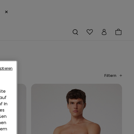
×
ptieren
Filtern
ite
 auf
f In
ies
eßen
nen
edem