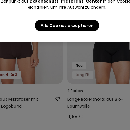
Zeitpunkt auf
Datenschutz-Präferenz-Center
in den Cooki
Richtlinien, um Ihre Auswahl zu ändern.
Alle Cookies akzeptieren
Neu
en 4 für 3
Long Fit
4 Farben
aus Mikrofaser mit
Lange Boxershorts aus Bio-
m Logobund
Baumwolle
11,99 €