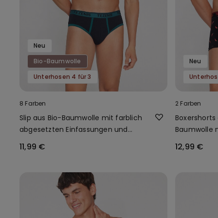
Neu
Bio-Baumwolle
Neu
Unterhosen 4 für 3
Unterhos
8 Farben
2 Farben
Slip aus Bio-Baumwolle mit farblich
Boxershorts
abgesetzten Einfassungen und
Baumwolle m
Logo
Kanten und
11,99 €
12,99 €