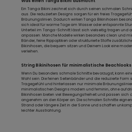
Was einen Tanga Bikini ausmacht
Ein Tanga Bikini zeichnet sich durch seinen schmalen Schn
aus. Die reduzierten Designs sorgen für ein freies Tragegef
Bräunungslinien. Dadurch wirken Tanga Bikinihosen besond
sich ideal für warme Tage am Wasser oder entspannte Stund
Unterteil im Tanga-Schnitt lässt sich vielseitig tragen und 
anpassen. Manche Modelle wirken besonders clean und mini
Bänder, feine Rippoptiken oder strukturierte Stoffe zusätzlic
Bikinihosen, die bequem sitzen und Deinem Look eine mode
verleihen.
String Bikinihosen für minimalistische Beachlooks
Wenn Du besonders schmale Schnitte bevorzugst, kann eine S
Wahl sein. Die feinen Seitenbänder und die reduzierte Form 
Tragegefühl und hinterlassen nur minimale Bräunungslinien.
minimalistischen Designs modern und feminin, ohne aufdrin
Bikinihosen bieten viel Bewegungsfreiheit und passen sich d
angenehm an den Körper an. Die schmalen Schnitte eignen 
Strand oder längere Zeit in der Sonne und schaffen unkomp
leichter Ausstrahlung.