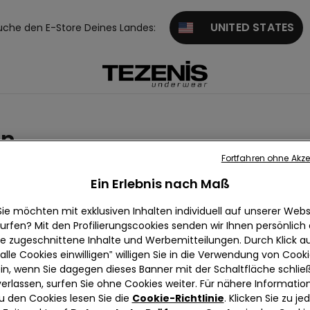
UNITED STATES
uche den E-Store Deines Landes:
en
Fortfahren ohne Akze
inden
High Waist
Ein Erlebnis nach Maß
Sie möchten mit exklusiven Inhalten individuell auf unserer Webs
urfen? Mit den Profilierungscookies senden wir Ihnen persönlich
ie zugeschnittene Inhalte und Werbemitteilungen. Durch Klick au
alle Cookies einwilligen‟ willigen Sie in die Verwendung von Cook
in, wenn Sie dagegen dieses Banner mit der Schaltfläche schli
verlassen, surfen Sie ohne Cookies weiter. Für nähere Informatio
u den Cookies lesen Sie die
Cookie-Richtlinie
. Klicken Sie zu j