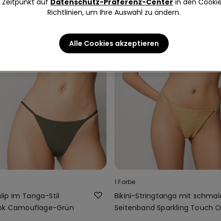
Zeitpunkt auf
Datenschutz-Präferenz-Center
in den Cooki
Richtlinien, um Ihre Auswahl zu ändern.
Alle Cookies akzeptieren
1 Farbe
slip im Tanga-Stil
Bikini-Stringtanga mit schma
ook Camouflage-Grün
Seitenband Sparkling Touch O