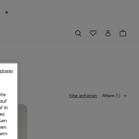
×
ptieren
ite
Filter entfernen
Filtern
(1)
 auf
f In
ies
eßen
nen
edem