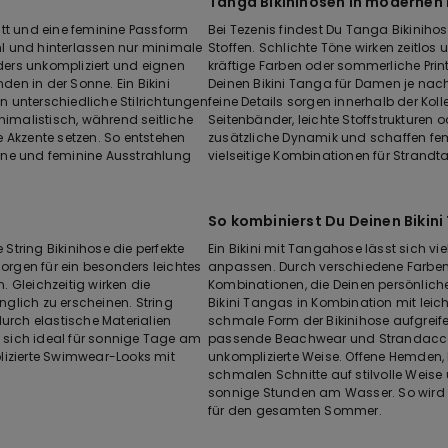
Tanga Bikinihosen in modernen
itt und eine feminine Passform
Bei Tezenis findest Du Tanga Bikinihos
ühl und hinterlassen nur minimale
Stoffen. Schlichte Töne wirken zeitlos
ers unkompliziert und eignen
kräftige Farben oder sommerliche Prin
en in der Sonne. Ein Bikini
Deinen Bikini Tanga für Damen je nach
an unterschiedliche Stilrichtungen
feine Details sorgen innerhalb der Ko
malistisch, während seitliche
Seitenbänder, leichte Stoffstrukturen 
he Akzente setzen. So entstehen
zusätzliche Dynamik und schaffen fem
rne und feminine Ausstrahlung
vielseitige Kombinationen für Strand
So kombinierst Du Deinen Bikin
tring Bikinihose die perfekte
Ein Bikini mit Tangahose lässt sich v
sorgen für ein besonders leichtes
anpassen. Durch verschiedene Farben,
 Gleichzeitig wirken die
Kombinationen, die Deinen persönliche
glich zu erscheinen. String
Bikini Tangas in Kombination mit leic
urch elastische Materialien
schmale Form der Bikinihose aufgrei
sich ideal für sonnige Tage am
passende Beachwear und Strandacces
lizierte Swimwear-Looks mit
unkomplizierte Weise. Offene Hemden, 
schmalen Schnitte auf stilvolle Weise
sonnige Stunden am Wasser. So wird De
für den gesamten Sommer.