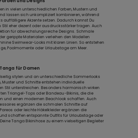
 Farben und Designs
en in vielen unterschiedlichen Farben, Mustern und
 und lassen sich unkompliziert kombinieren, während
ts auffälligere Akzente setzen. Dadurch kannst Du
 Stil eher dezent oder ausdrucksstärker tragen. Auch
llektion für abwechslungsreiche Designs. Schmale
oder gerippte Materialien verleihen den Modellen
inine Swimwear-Looks mit klaren Linien. So entstehen
tage, Poolmomente oder Urlaubstage am Meer.
i Tanga für Damen
ielseitig stylen und an unterschiedliche Sommerlooks
 Muster und Schnitte entstehen individuelle
n Stil unterstreichen. Besonders harmonisch wirken
hten Triangel-Tops oder Bandeau-Bikinis, die die
fen und einen modernen Beachlook schaffen. Auch
soires ergänzen die schmalen Schnitte auf
Pareos oder leichte Häkelkleider ergänzen die
 und schaffen entspannte Outfits für Urlaubstage oder
ine Tanga Bikinihose zu einem vielseitigen Begleiter