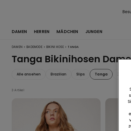
Bes
DAMEN
HERREN
MÄDCHEN
JUNGEN
>
>
>
DAMEN
BADEMODE
BIKINI HOSE
TANGA
Tanga Bikinihosen Dam
Alle ansehen
Brazilian
Slips
Tanga
Zum B
3 Artikel
s
S
e
z