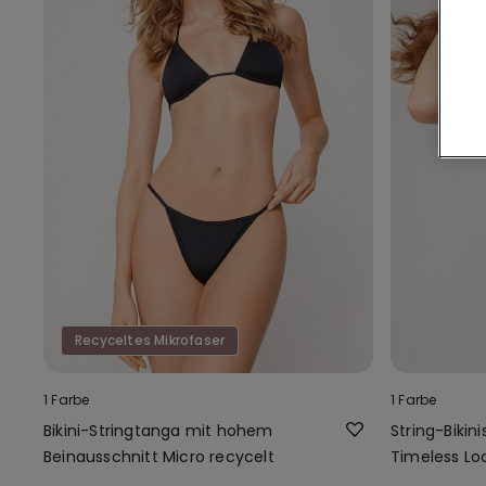
Recyceltes Mikrofaser
1 Farbe
1 Farbe
Bikini-Stringtanga mit hohem
String-Bikini
Beinausschnitt Micro recycelt
Timeless L