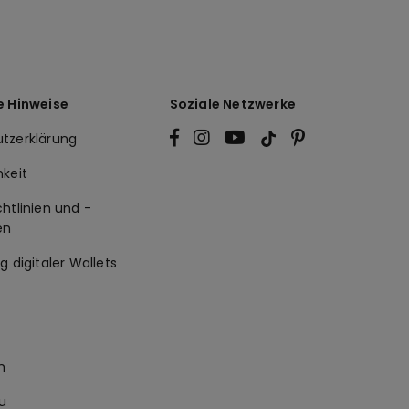
e Hinweise
Soziale Netzwerke
tzerklärung
hkeit
htlinien und -
en
g digitaler Wallets
m
u