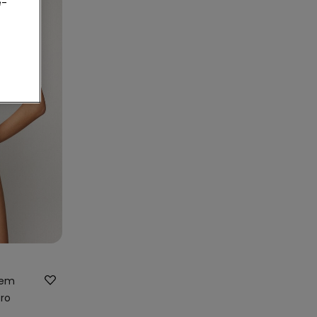
e-
lem
ro