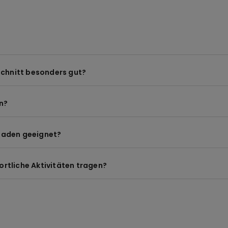
klassische Bikinihose
-Schnitt besonders gut?
n?
Triangel Bikinitop
Bandeau
nbaden geeignet?
ortliche Aktivitäten tragen?