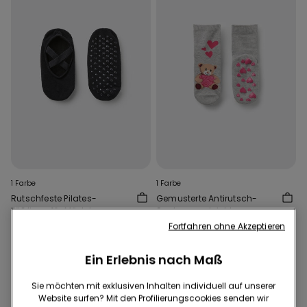
1 Farbe
1 Farbe
Rutschfeste Pilates-
Gemusterte Antirutsch-
Füßlinge für Mädchen
Socken aus leichter
Baumwolle für Mädchen
3,99 €
4,99 €
3,49 €
Fortfahren ohne Akzeptieren
30-Tage-Bestpreis vor Reduzierung:
4,99 €
-30%
Ein Erlebnis nach Maß
Regulärer Preis:
4,99 €
-30%
Sie möchten mit exklusiven Inhalten individuell auf unserer
Website surfen? Mit den Profilierungscookies senden wir
2 von 2 Produkten