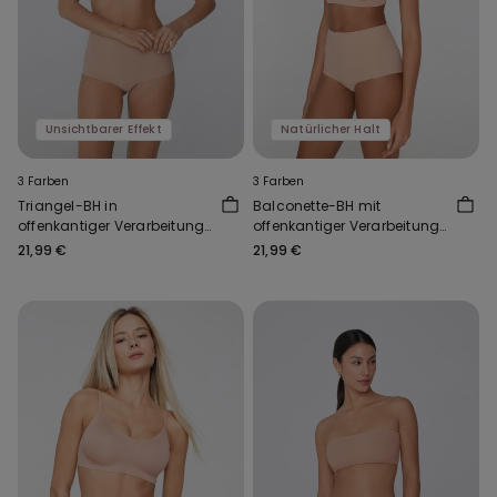
Unsichtbarer Effekt
Natürlicher Halt
3 Farben
3 Farben
Triangel-BH in
Balconette-BH mit
offenkantiger Verarbeitung
offenkantiger Verarbeitung
Natural Lifting
Natural Lifting
21,99 €
21,99 €