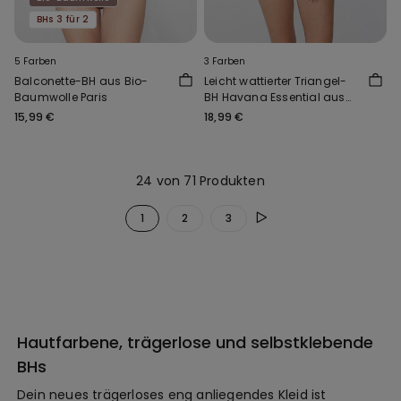
BHs 3 für 2
5 Farben
3 Farben
Balconette-BH aus Bio-
Leicht wattierter Triangel-
Baumwolle Paris
BH Havana Essential aus
Tüll
15,99 €
18,99 €
24 von 71 Produkten
1
2
3
Hautfarbene, trägerlose und selbstklebende
BHs
Dein neues trägerloses eng anliegendes Kleid ist