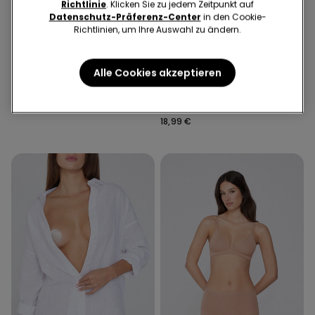
Richtlinie
. Klicken Sie zu jedem Zeitpunkt auf
Datenschutz-Präferenz-Center
in den Cookie-
Richtlinien, um Ihre Auswahl zu ändern.
Recyceltes Mikrofaser
Alle Cookies akzeptieren
1 Farbe
5 Farben
Halterlose Silikon Cups
Wattierter Bandeau-BH
New York aus recycelter
16,99 €
Mikrofaser
18,99 €