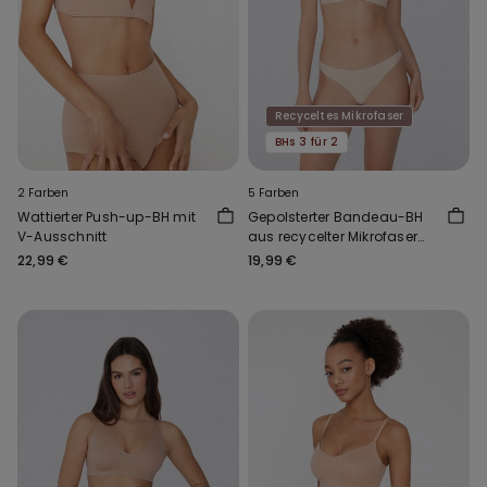
Recyceltes Mikrofaser
BHs 3 für 2
2 Farben
5 Farben
Wattierter Push-up-BH mit
Gepolsterter Bandeau-BH
V-Ausschnitt
aus recycelter Mikrofaser
mit Ausschnitt
22,99 €
19,99 €