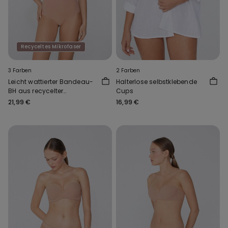
Recyceltes Mikrofaser
3 Farben
2 Farben
Leicht wattierter Bandeau-
Halterlose selbstklebende
BH aus recycelter
Cups
Mikrofaser Full Coverage
21,99 €
16,99 €