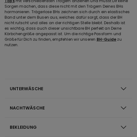
Tops
mit verschiedensten Trägern anziehen und musst Dir keine
Sorgen machen, dass diese nicht mit den Trägern Deines BHs
harmonieren. Trägerlose BHs zeichnen sich durch ein elastisches
Band unter dem Busen aus, welches dafür sorgt, dass der BH
nicht rutscht und alles an der richtigen Stelle bleibt. Deshalb ist
es wichtig, dass auch dieser unsichtbare BH perfekt an Deine
Körbchengröße angepasst ist. Um die richtige Passform und
Größe für Dich zu finden, empfehlen wir unseren
BH-Guide
zu
nutzen.
UNTERWÄSCHE
NACHTWÄSCHE
BEKLEIDUNG