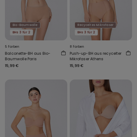
Bio-Baumwolle
Recyceltes Mikrofaser
BHs 3 für 2
BHs 3 für 2
5 Farben
8 Farben
Balconette-BH aus Bio-
Push-up-BH aus recycelter
Baumwolle Paris
Mikrofaser Athens
15,99 €
15,99 €