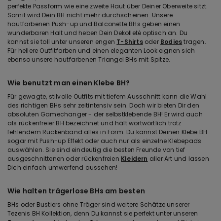
perfekte Passform wie eine zweite Haut über Deiner Oberweite sitzt.
Somit wird Dein BH nicht mehr durchscheinen. Unsere
hautfarbenen Push-up und Balconette BHs geben einen
wunderbaren Halt und heben Dein Dekolleté optisch an. Du
kannst sie toll unter unseren engen
T-Shirts
oder
Bodies
tragen.
Für hellere Outfitfarben und einen eleganten Look eignen sich
ebenso unsere hautfarbenen Triangel BHs mit Spitze.
Wie benutzt man einen Klebe BH?
Für gewagte, stilvolle Outfits mit tiefem Ausschnitt kann die Wahl
des richtigen BHs sehr zeitintensiv sein. Doch wir bieten Dir den
absoluten Gamechanger - der selbstklebende BH! Er wird auch
als rückenfreier BH bezeichnet und hält wortwörtlich trotz
fehlendem Rückenband alles in Form. Du kannst Deinen Klebe BH
sogar mit Push-up Effekt oder auch nur als einzelne Klebepads
auswählen. Sie sind eindeutig die besten Freunde von tief
ausgeschnittenen oder rückenfreien
Kleidern
aller Art und lassen
Dich einfach umwerfend aussehen!
Wie halten trägerlose BHs am besten
BHs oder Bustiers ohne Träger sind weitere Schätze unserer
Tezenis BH Kollektion, denn Du kannst sie perfekt unter unseren