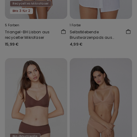
Recyceltes Mikrofaser
BHs 3 für 2
5 Farben
1 Farbe
Triangel-BH Lisbon aus
Selbstklebende
recycelter Mikrofaser
Brustwarzenpads aus
Silikon
15,99 €
4,99 €
Bio-Baumwolle