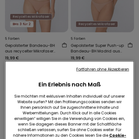
Recyceltes Mikrofaser
BHs 3 für 2
Recyceltes Mikrofaser
5 Farben
5 Farben
Gepolsterter Bandeau-BH
Gepolsterter Super Push-up
aus recycelter Mikrofaser
Bandeau-BH Madrid aus
mit Ausschnitt
recycelter Mikrofaser
19,99 €
19,99 €
Fortfahren ohne Akzeptieren
Ein Erlebnis nach Maß
Sie möchten mit exklusiven Inhalten individuell auf unserer
Website surfen? Mit den Profilierungscookies senden wir
Ihnen persönlich auf Sie zugeschnittene Inhalte und
Werbemitteilungen. Durch Klick auf In alle Cookies
einwilligen‟ willigen Sie in die Verwendung von Cookies ein,
wenn Sie dagegen dieses Banner mit der Schaltfläche
schließen verlassen, surfen Sie ohne Cookies weiter. Für
nähere Informationen zu den Cookies lesen Sie die
Cookie-