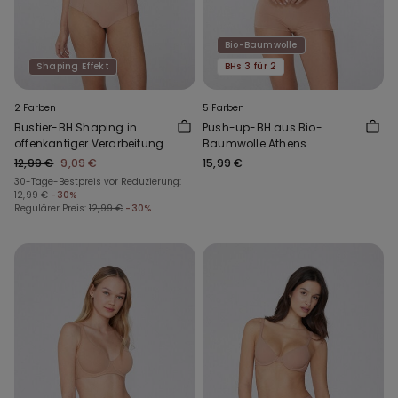
Bio-Baumwolle
Shaping Effekt
BHs 3 für 2
2 Farben
5 Farben
Bustier-BH Shaping in
Push-up-BH aus Bio-
offenkantiger Verarbeitung
Baumwolle Athens
12,99 €
9,09 €
15,99 €
30-Tage-Bestpreis vor Reduzierung:
12,99 €
-30%
Regulärer Preis:
12,99 €
-30%