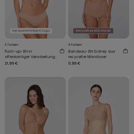
Herausnehmbare Cups
Recyceltes Mikrofaser
3 Farben
4 Farben
Push-up-BH in
Bandeau-BH Sidney aus
offenkantiger Verarbeitung
recycelter Mikrofaser
Natural Lifting Plus
21,99 €
11,99 €