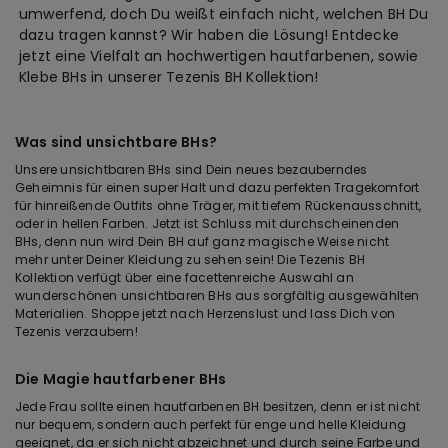
umwerfend, doch Du weißt einfach nicht, welchen BH Du
dazu tragen kannst? Wir haben die Lösung! Entdecke
jetzt eine Vielfalt an hochwertigen hautfarbenen, sowie
Klebe BHs in unserer Tezenis BH Kollektion!
Was sind unsichtbare BHs?
Unsere unsichtbaren BHs sind Dein neues bezauberndes
Geheimnis für einen super Halt und dazu perfekten Tragekomfort
für hinreißende Outfits ohne Träger, mit tiefem Rückenausschnitt,
oder in hellen Farben. Jetzt ist Schluss mit durchscheinenden
BHs, denn nun wird Dein BH auf ganz magische Weise nicht
mehr unter Deiner Kleidung zu sehen sein! Die Tezenis BH
Kollektion verfügt über eine facettenreiche Auswahl an
wunderschönen unsichtbaren BHs aus sorgfältig ausgewählten
Materialien. Shoppe jetzt nach Herzenslust und lass Dich von
Tezenis verzaubern!
Die Magie hautfarbener BHs
Jede Frau sollte einen hautfarbenen BH besitzen, denn er ist nicht
nur bequem, sondern auch perfekt für enge und helle Kleidung
geeignet, da er sich nicht abzeichnet und durch seine Farbe und