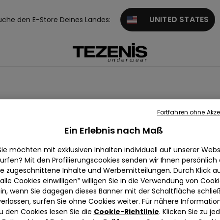
UNITED STATES
uche den E-Store Deines Landes:
Fortfahren ohne Akze
faser Unterwäsche
Ein Erlebnis nach Maß
Sie möchten mit exklusiven Inhalten individuell auf unserer Webs
urfen? Mit den Profilierungscookies senden wir Ihnen persönlich
ie zugeschnittene Inhalte und Werbemitteilungen. Durch Klick au
alle Cookies einwilligen‟ willigen Sie in die Verwendung von Cook
in, wenn Sie dagegen dieses Banner mit der Schaltfläche schli
verlassen, surfen Sie ohne Cookies weiter. Für nähere Informatio
u den Cookies lesen Sie die
Cookie-Richtlinie
. Klicken Sie zu j