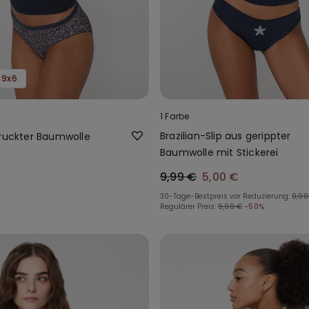
, 9x6
1 Farbe
Brazilian-Slip aus gerippter
druckter Baumwolle
Baumwolle mit Stickerei
9,99 €
5,00 €
30-Tage-Bestpreis vor Reduzierung:
9,99
Regulärer Preis:
9,99 €
-50%