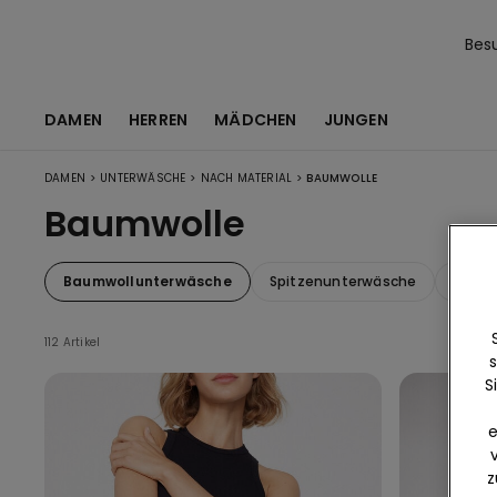
Bes
DAMEN
HERREN
MÄDCHEN
JUNGEN
>
>
>
DAMEN
UNTERWÄSCHE
NACH MATERIAL
BAUMWOLLE
Baumwolle
Baumwollunterwäsche
Spitzenunterwäsche
Mikro
112 Artikel
s
S
e
z