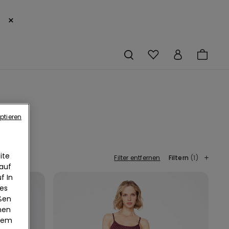
×
ptieren
ite
Filter entfernen
Filtern
(1)
 auf
f In
ies
eßen
nen
edem