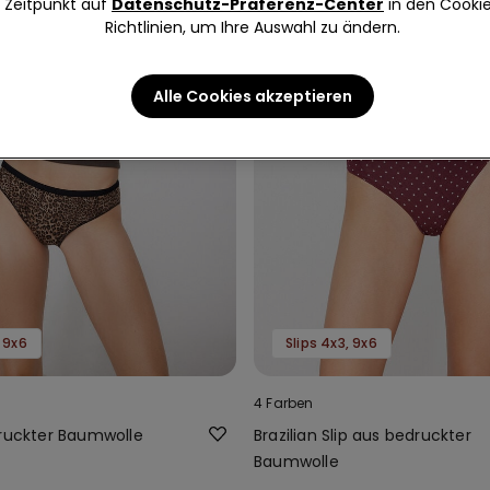
Zeitpunkt auf
Datenschutz-Präferenz-Center
in den Cooki
Richtlinien, um Ihre Auswahl zu ändern.
Alle Cookies akzeptieren
, 9x6
Slips 4x3, 9x6
4 Farben
druckter Baumwolle
Brazilian Slip aus bedruckter
Baumwolle