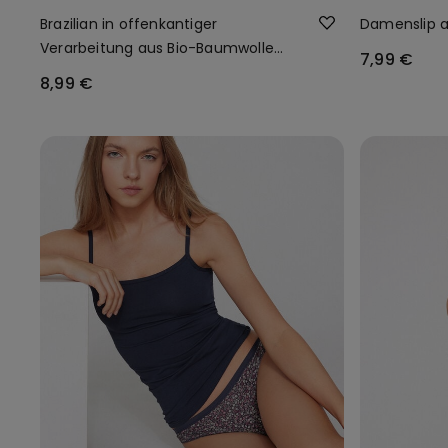
Brazilian in offenkantiger
Damenslip 
Verarbeitung aus Bio-Baumwolle
7,99 €
und recycelter Spitze
8,99 €