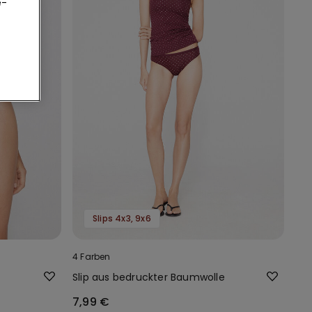
e-
Slips 4x3, 9x6
4 Farben
Slip aus bedruckter Baumwolle
7,99 €