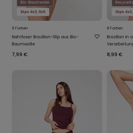
Bio-Baumwolle
Recycelt
Slips 4x3, 9x6
Slips 4x3
9 Farben
8 Farben
Nahtloser Brazilian-Slip aus Bio-
Brazilian in
Baumwolle
Verarbeitun
und recycelt
7,99 €
8,99 €