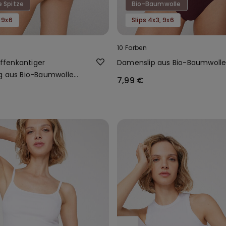
e Spitze
Bio-Baumwolle
, 9x6
Slips 4x3, 9x6
10 Farben
 offenkantiger
Damenslip aus Bio-Baumwoll
g aus Bio-Baumwolle
7,99 €
er Spitze