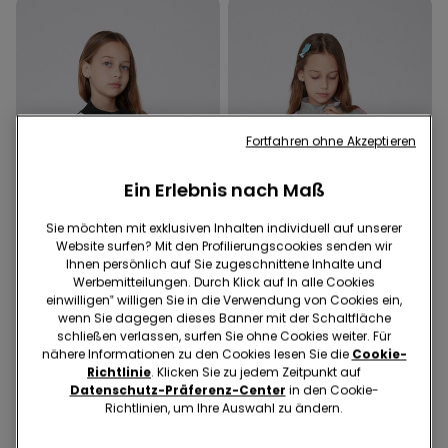
Fortfahren ohne Akzeptieren
Ein Erlebnis nach Maß
Sie möchten mit exklusiven Inhalten individuell auf unserer
Website surfen? Mit den Profilierungscookies senden wir
Ihnen persönlich auf Sie zugeschnittene Inhalte und
Werbemitteilungen. Durch Klick auf In alle Cookies
einwilligen‟ willigen Sie in die Verwendung von Cookies ein,
2 Farben
wenn Sie dagegen dieses Banner mit der Schaltfläche
2 Farben
schließen verlassen, surfen Sie ohne Cookies weiter. Für
Dicke Sweatjacke mit
Dicke Sweatjacke mit
nähere Informationen zu den Cookies lesen Sie die
Cookie-
Seitenstreifen für Mädchen
Seitenstreifen für Mädchen
Richtlinie
. Klicken Sie zu jedem Zeitpunkt auf
18,99 €
18,99 €
Datenschutz-Präferenz-Center
in den Cookie-
Richtlinien, um Ihre Auswahl zu ändern.