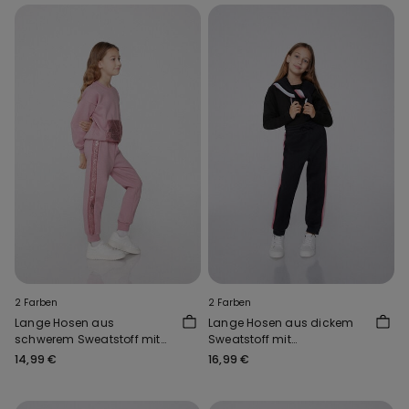
2 Farben
2 Farben
Lange Hosen aus
Lange Hosen aus dickem
schwerem Sweatstoff mit
Sweatstoff mit
Paillettenstreifen für
Seitenstreifen für Mädchen
14,99 €
16,99 €
Mädchen