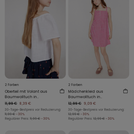
2 Farben
2 Farben
Oberteil mit Volant aus
Mädchenkleid aus
Baumwolltuch in
Baumwolltuch in
Leinenoptik
Leinenoptik
11,99 €
8,39 €
12,99 €
9,09 €
30-Tage-Bestpreis vor Reduzierung:
30-Tage-Bestpreis vor Reduzierung:
11,99 €
-30%
12,99 €
-30%
Regulärer Preis:
11,99 €
-30%
Regulärer Preis:
12,99 €
-30%