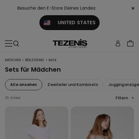
×
Besuche den E-Store Deines Landes:
UNITED STATES
>
>
MÄDCHEN
BEKLEIDUNG
SETS
Sets für Mädchen
Alle ansehen
Zweiteiler und Kombisets
Jogginganzüg
Filtern
35 Artikel