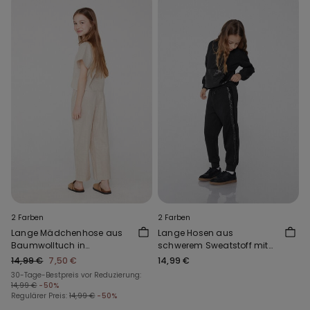
2 Farben
2 Farben
Lange Mädchenhose aus
Lange Hosen aus
Baumwolltuch in
schwerem Sweatstoff mit
Leinenoptik
Paillettenstreifen für
14,99 €
7,50 €
14,99 €
Mädchen
30-Tage-Bestpreis vor Reduzierung:
14,99 €
-50%
Regulärer Preis:
14,99 €
-50%