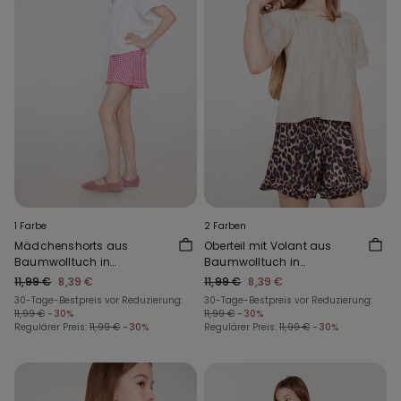
1 Farbe
2 Farben
Mädchenshorts aus
Oberteil mit Volant aus
Baumwolltuch in
Baumwolltuch in
Leinenoptik mit Rüschen
Leinenoptik
11,99 €
8,39 €
11,99 €
8,39 €
30-Tage-Bestpreis vor Reduzierung:
30-Tage-Bestpreis vor Reduzierung:
11,99 €
-30%
11,99 €
-30%
Regulärer Preis:
11,99 €
-30%
Regulärer Preis:
11,99 €
-30%