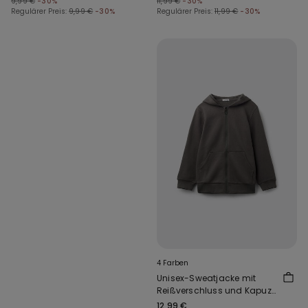
9,99 €
-30%
11,99 €
-30%
Regulärer Preis:
9,99 €
-30%
Regulärer Preis:
11,99 €
-30%
4 Farben
Unisex-Sweatjacke mit
Reißverschluss und Kapuze
für Kinder
12,99 €