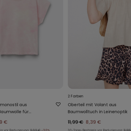
2 Farben
imonostil aus
Oberteil mit Volant aus
Baumwolle für
Baumwolltuch in Leinenoptik
9 €
11,99 €
8,39 €
is vor Reduzierung:
9,99 €
-30%
30-Tage-Bestpreis vor Reduzierung:
11,99