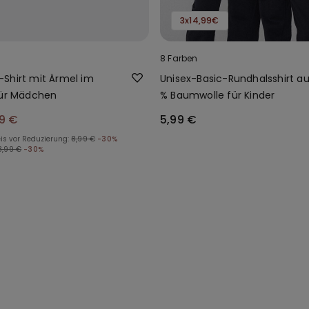
3x14,99€
8 Farben
Shirt mit Ärmel im
Unisex-Basic-Rundhalsshirt au
für Mädchen
% Baumwolle für Kinder
9 €
5,99 €
is vor Reduzierung:
8,99 €
-30%
8,99 €
-30%