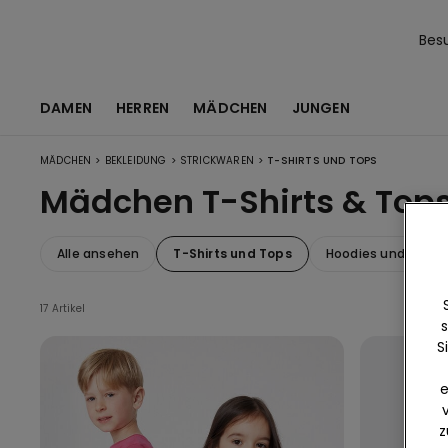
Bes
DAMEN
HERREN
MÄDCHEN
JUNGEN
>
>
>
MÄDCHEN
BEKLEIDUNG
STRICKWAREN
T-SHIRTS UND TOPS
Mädchen T-Shirts & Top
Alle ansehen
T-Shirts und Tops
Hoodies und Sweat
17 Artikel
s
S
e
z