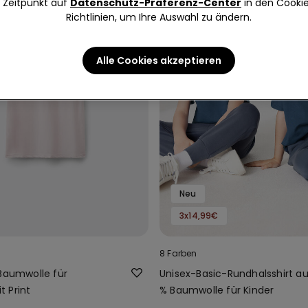
Zeitpunkt auf
Datenschutz-Präferenz-Center
in den Cooki
Richtlinien, um Ihre Auswahl zu ändern.
Alle Cookies akzeptieren
Neu
3x14,99€
8 Farben
 Baumwolle für
Unisex-Basic-Rundhalsshirt au
 Print
% Baumwolle für Kinder