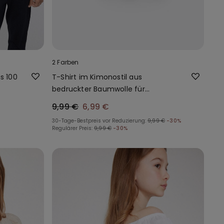
2 Farben
s 100
T-Shirt im Kimonostil aus
bedruckter Baumwolle für
Mädchen
9,99 €
6,99 €
30-Tage-Bestpreis vor Reduzierung:
9,99 €
-30%
Regulärer Preis:
9,99 €
-30%