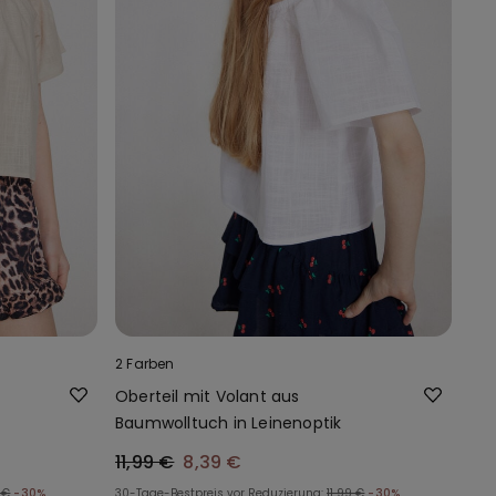
2 Farben
Oberteil mit Volant aus
Baumwolltuch in Leinenoptik
11,99 €
8,39 €
 €
-30%
30-Tage-Bestpreis vor Reduzierung:
11,99 €
-30%