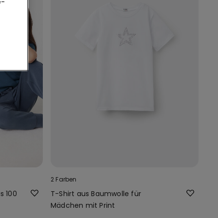
e-
2 Farben
s 100
T-Shirt aus Baumwolle für
Mädchen mit Print