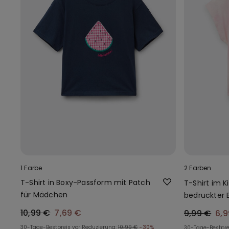
1 Farbe
2 Farben
T-Shirt in Boxy-Passform mit Patch
T-Shirt im K
für Mädchen
bedruckter 
Mädchen
10,99 €
7,69 €
9,99 €
6,9
30-Tage-Bestpreis vor Reduzierung:
10,99 €
-30%
30-Tage-Bestpre