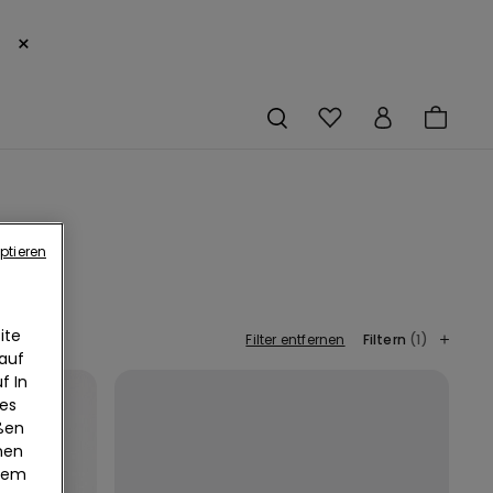
×
ptieren
ite
Filter entfernen
Filtern
(1)
 auf
f In
ies
eßen
nen
edem