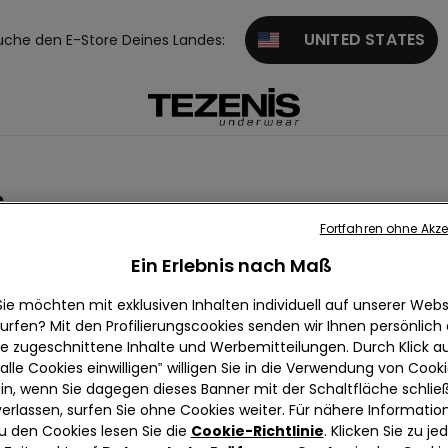
UNITED STATES
uche den E-Store Deines Landes:
s
Fortfahren ohne Akze
shirts
Pullover und Strickjacken
Ein Erlebnis nach Maß
Sie möchten mit exklusiven Inhalten individuell auf unserer Webs
urfen? Mit den Profilierungscookies senden wir Ihnen persönlich
ie zugeschnittene Inhalte und Werbemitteilungen. Durch Klick au
alle Cookies einwilligen‟ willigen Sie in die Verwendung von Cook
in, wenn Sie dagegen dieses Banner mit der Schaltfläche schli
verlassen, surfen Sie ohne Cookies weiter. Für nähere Informatio
u den Cookies lesen Sie die
Cookie-Richtlinie
. Klicken Sie zu j