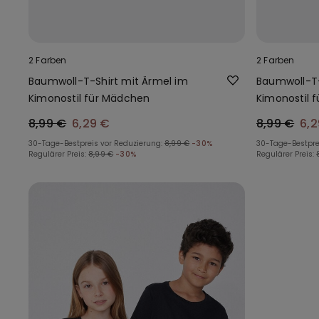
2 Farben
2 Farben
Baumwoll-T-Shirt mit Ärmel im
Baumwoll-T-
Kimonostil für Mädchen
Kimonostil 
8,99 €
6,29 €
8,99 €
6,2
30-Tage-Bestpreis vor Reduzierung:
8,99 €
-30%
30-Tage-Bestpre
Regulärer Preis:
8,99 €
-30%
Regulärer Preis: