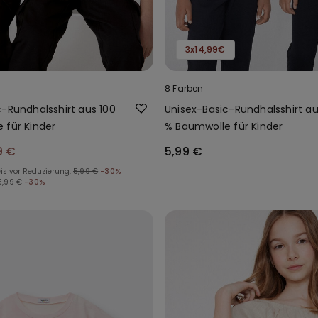
3x14,99€
8 Farben
c-Rundhalsshirt aus 100
Unisex-Basic-Rundhalsshirt au
 für Kinder
% Baumwolle für Kinder
9 €
5,99 €
is vor Reduzierung:
5,99 €
-30%
5,99 €
-30%