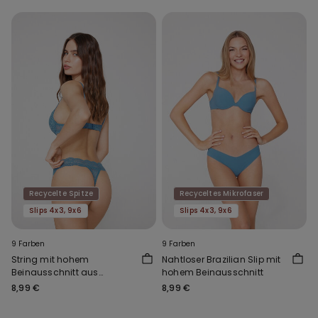
Recycelte Spitze
Recyceltes Mikrofaser
Slips 4x3, 9x6
Slips 4x3, 9x6
9 Farben
9 Farben
String mit hohem
Nahtloser Brazilian Slip mit
Beinausschnitt aus
hohem Beinausschnitt
recycelter Spitze
8,99 €
8,99 €