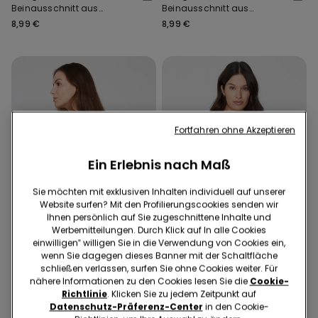
Beinausschnitt aus
Beinausschnitt aus
recycelter Spitze
recycelter Spitze
8,99 €
8,99 €
Fortfahren ohne Akzeptieren
Ein Erlebnis nach Maß
Sie möchten mit exklusiven Inhalten individuell auf unserer
Website surfen? Mit den Profilierungscookies senden wir
Ihnen persönlich auf Sie zugeschnittene Inhalte und
Werbemitteilungen. Durch Klick auf In alle Cookies
Recycelte Spitze
Recycelte Spitze
einwilligen‟ willigen Sie in die Verwendung von Cookies ein,
wenn Sie dagegen dieses Banner mit der Schaltfläche
Slips 4x3, 9x6
Slips 4x3, 9x6
schließen verlassen, surfen Sie ohne Cookies weiter. Für
nähere Informationen zu den Cookies lesen Sie die
Cookie-
9 Farben
9 Farben
Richtlinie
. Klicken Sie zu jedem Zeitpunkt auf
String mit hohem
String mit hohem
Datenschutz-Präferenz-Center
in den Cookie-
Beinausschnitt aus
Beinausschnitt aus