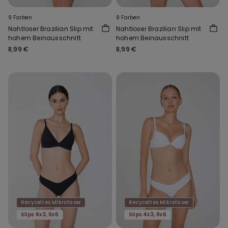
9 Farben
9 Farben
Nahtloser Brazilian Slip mit
Nahtloser Brazilian Slip mit
hohem Beinausschnitt
hohem Beinausschnitt
8,99 €
8,99 €
Recyceltes Mikrofaser
Recyceltes Mikrofaser
Slips 4x3, 9x6
Slips 4x3, 9x6