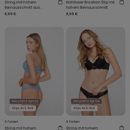
String mit hohem
Nahtloser Brazilian Slip mit
Beinausschnitt aus
hohem Beinausschnitt
recycelter Spitze
8,99 €
8,99 €
Recycelte Spitze
Recycelte Spitze
Slips 4x3, 9x6
Slips 4x3, 9x6
9 Farben
9 Farben
String mit hohem
String mit hohem