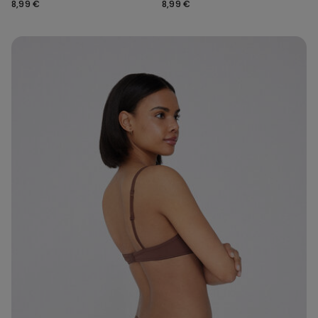
recycelter Spitze
recycelter Spitze
8,99 €
8,99 €