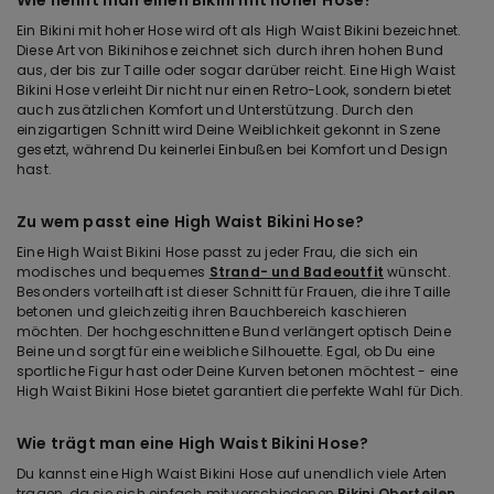
Ein Bikini mit hoher Hose wird oft als High Waist Bikini bezeichnet.
Diese Art von Bikinihose zeichnet sich durch ihren hohen Bund
aus, der bis zur Taille oder sogar darüber reicht. Eine High Waist
Bikini Hose verleiht Dir nicht nur einen Retro-Look, sondern bietet
auch zusätzlichen Komfort und Unterstützung. Durch den
einzigartigen Schnitt wird Deine Weiblichkeit gekonnt in Szene
gesetzt, während Du keinerlei Einbußen bei Komfort und Design
hast.
Zu wem passt eine High Waist Bikini Hose?
Eine High Waist Bikini Hose passt zu jeder Frau, die sich ein
modisches und bequemes
Strand- und Badeoutfit
wünscht.
Besonders vorteilhaft ist dieser Schnitt für Frauen, die ihre Taille
betonen und gleichzeitig ihren Bauchbereich kaschieren
möchten. Der hochgeschnittene Bund verlängert optisch Deine
Beine und sorgt für eine weibliche Silhouette. Egal, ob Du eine
sportliche Figur hast oder Deine Kurven betonen möchtest - eine
High Waist Bikini Hose bietet garantiert die perfekte Wahl für Dich.
Wie trägt man eine High Waist Bikini Hose?
Du kannst eine High Waist Bikini Hose auf unendlich viele Arten
tragen, da sie sich einfach mit verschiedenen
Bikini Oberteilen