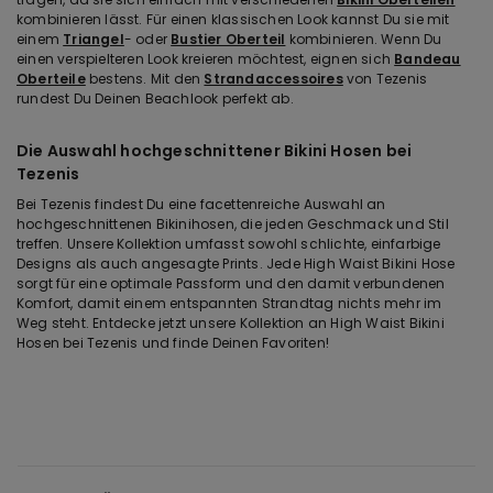
kombinieren lässt. Für einen klassischen Look kannst Du sie mit
einem
Triangel
- oder
Bustier Oberteil
kombinieren. Wenn Du
einen verspielteren Look kreieren möchtest, eignen sich
Bandeau
Oberteile
bestens. Mit den
Strandaccessoires
von Tezenis
rundest Du Deinen Beachlook perfekt ab.
Die Auswahl hochgeschnittener Bikini Hosen bei
Tezenis
Bei Tezenis findest Du eine facettenreiche Auswahl an
hochgeschnittenen Bikinihosen, die jeden Geschmack und Stil
treffen. Unsere Kollektion umfasst sowohl schlichte, einfarbige
Designs als auch angesagte Prints. Jede High Waist Bikini Hose
sorgt für eine optimale Passform und den damit verbundenen
Komfort, damit einem entspannten Strandtag nichts mehr im
Weg steht. Entdecke jetzt unsere Kollektion an High Waist Bikini
Hosen bei Tezenis und finde Deinen Favoriten!