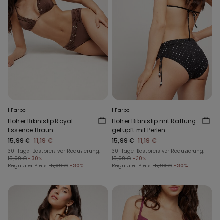
1 Farbe
1 Farbe
Hoher Bikinislip Royal
Hoher Bikinislip mit Raffung
Essence Braun
getupft mit Perlen
15,99 €
11,19 €
15,99 €
11,19 €
30-Tage-Bestpreis vor Reduzierung:
30-Tage-Bestpreis vor Reduzierung:
15,99 €
-30%
15,99 €
-30%
Regulärer Preis:
15,99 €
-30%
Regulärer Preis:
15,99 €
-30%