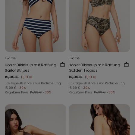
1 Farbe
1 Farbe
Hoher Bikinislip mit Raffung
Hoher Bikinislip mit Raffung
Sailor Stripes
Golden Tropics
15,99 €
11,19 €
15,99 €
11,19 €
30-Tage-Bestpreis vor Reduzierung:
30-Tage-Bestpreis vor Reduzierung:
15,99 €
-30%
15,99 €
-30%
Regulärer Preis:
15,99 €
-30%
Regulärer Preis:
15,99 €
-30%