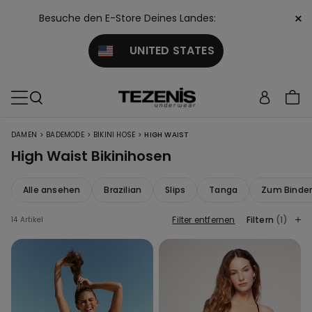
×
Besuche den E-Store Deines Landes:
UNITED STATES
>
>
>
DAMEN
BADEMODE
BIKINI HOSE
HIGH WAIST
High Waist Bikinihosen
Alle ansehen
Brazilian
Slips
Tanga
Zum Binde
Filter entfernen
Filtern
(1)
14 Artikel