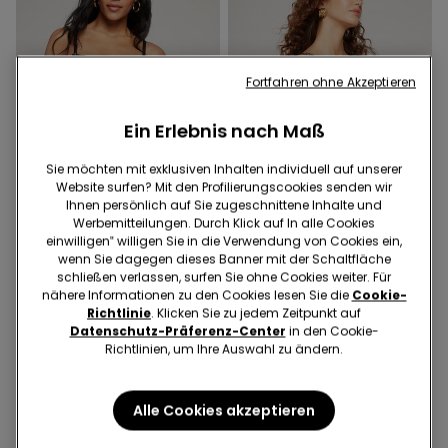
Fortfahren ohne Akzeptieren
Ein Erlebnis nach Maß
Sie möchten mit exklusiven Inhalten individuell auf unserer
Website surfen? Mit den Profilierungscookies senden wir
Ihnen persönlich auf Sie zugeschnittene Inhalte und
Werbemitteilungen. Durch Klick auf In alle Cookies
einwilligen‟ willigen Sie in die Verwendung von Cookies ein,
wenn Sie dagegen dieses Banner mit der Schaltfläche
schließen verlassen, surfen Sie ohne Cookies weiter. Für
1 Farbe
1 Farbe
nähere Informationen zu den Cookies lesen Sie die
Cookie-
Hoher Bikinislip Royal
Hoher Bikinislip mit Raffung
Richtlinie
. Klicken Sie zu jedem Zeitpunkt auf
Essence
Savage Sun
Datenschutz-Präferenz-Center
in den Cookie-
15,99 €
11,19 €
15,99 €
11,19 €
Richtlinien, um Ihre Auswahl zu ändern.
30-Tage-Bestpreis vor Reduzierung:
30-Tage-Bestpreis vor Reduzierung:
15,99 €
-30%
15,99 €
-30%
Regulärer Preis:
15,99 €
-30%
Regulärer Preis:
15,99 €
-30%
Alle Cookies akzeptieren