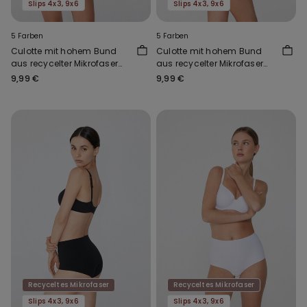
Slips 4x3, 9x6
Slips 4x3, 9x6
5 Farben
5 Farben
Culotte mit hohem Bund
Culotte mit hohem Bund
aus recycelter Mikrofaser
aus recycelter Mikrofaser
mit offenkantiger
mit offenkantiger
9,99 €
9,99 €
Verarbeitung
Verarbeitung
Recyceltes Mikrofaser
Recyceltes Mikrofaser
Slips 4x3, 9x6
Slips 4x3, 9x6