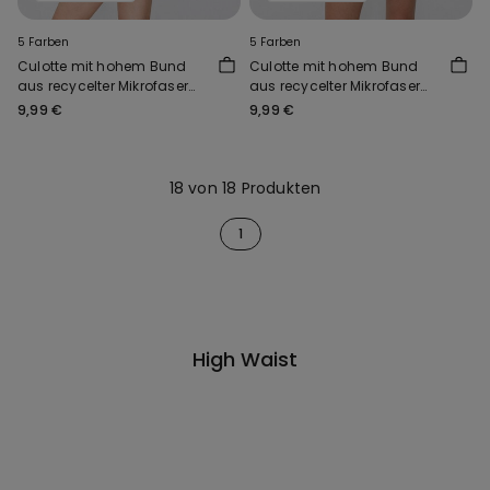
5 Farben
5 Farben
Culotte mit hohem Bund
Culotte mit hohem Bund
aus recycelter Mikrofaser
aus recycelter Mikrofaser
mit offenkantiger
mit offenkantiger
9,99 €
9,99 €
Verarbeitung
Verarbeitung
18 von 18 Produkten
1
High Waist