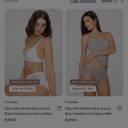
Filter entfernen
Filtern
(1)
18 Artikel
Recycelte Spitze
Recycelte Spitze
Slips 4x3, 9x6
Slips 4x3, 9x6
3 Farben
3 Farben
Slip mit hohem Bund aus
Slip mit hohem Bund aus
Baumwolle und recycelter
Baumwolle und recycelter
Spitze
Spitze
9,99 €
9,99 €