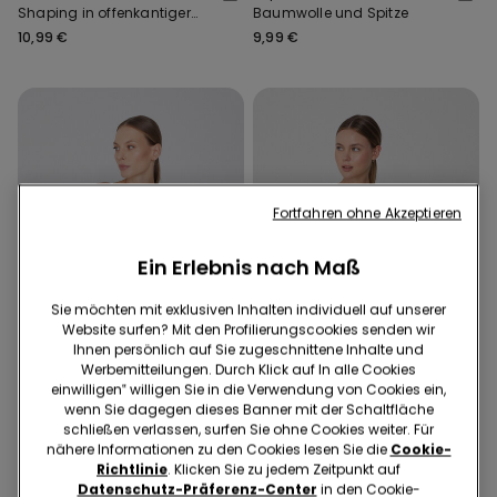
Shaping in offenkantiger
Baumwolle und Spitze
Verarbeitung
10,99 €
9,99 €
Fortfahren ohne Akzeptieren
Ein Erlebnis nach Maß
Sie möchten mit exklusiven Inhalten individuell auf unserer
Website surfen? Mit den Profilierungscookies senden wir
Ihnen persönlich auf Sie zugeschnittene Inhalte und
Werbemitteilungen. Durch Klick auf In alle Cookies
Recyceltes Mikrofaser
einwilligen‟ willigen Sie in die Verwendung von Cookies ein,
Slips 4x3, 9x6
Slips 4x3, 9x6
wenn Sie dagegen dieses Banner mit der Schaltfläche
schließen verlassen, surfen Sie ohne Cookies weiter. Für
nähere Informationen zu den Cookies lesen Sie die
Cookie-
2 Farben
4 Farben
Richtlinie
. Klicken Sie zu jedem Zeitpunkt auf
Slip mit hohem Bund aus
Brazilian-Slip mit hohem
Datenschutz-Präferenz-Center
in den Cookie-
Baumwolle und Spitze
Bund und offenkantiger