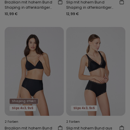
Brazilian mit hohem Bund
Slip mit hohem Bund
Shaping in offenkantiger
Shaping in offenkantiger
Verarbeitung
Verarbeitung
10,99 €
12,99 €
Shaping Effekt
Slips 4x3, 9x6
Slips 4x3, 9x6
2 Farben
2 Farben
Brazilian mit hohem Bund
Slip mit hohem Bund aus