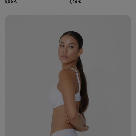
Verarbeitung aus recycelter
Verarbeitung aus recycelter
8,99 €
8,99 €
Mikrofaser
Mikrofaser