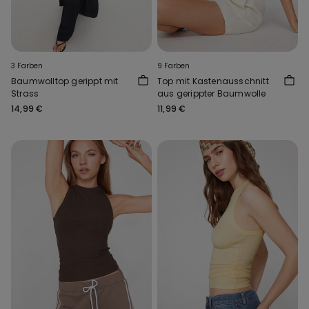
3 Farben
9 Farben
Baumwolltop gerippt mit
Top mit Kastenausschnitt
Strass
aus gerippter Baumwolle
14,99 €
11,99 €