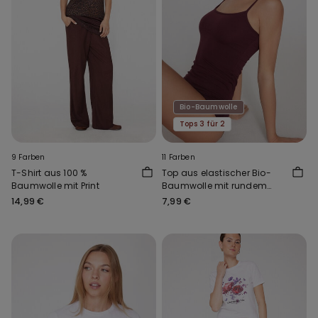
Bio-Baumwolle
Tops 3 für 2
9 Farben
11 Farben
T-Shirt aus 100 %
Top aus elastischer Bio-
Baumwolle mit Print
Baumwolle mit rundem
Ausschnitt
14,99 €
7,99 €