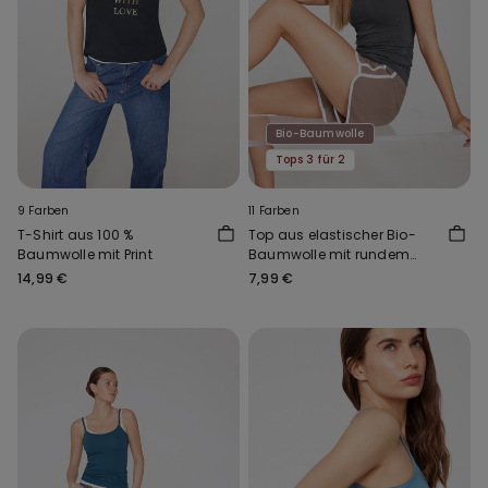
Bio-Baumwolle
Tops 3 für 2
9 Farben
11 Farben
T-Shirt aus 100 %
Top aus elastischer Bio-
Baumwolle mit Print
Baumwolle mit rundem
Ausschnitt
14,99 €
7,99 €