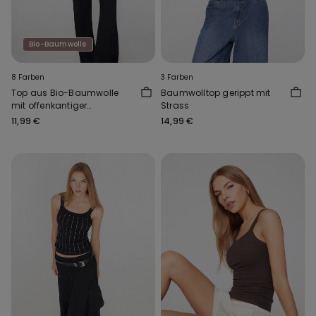
Bio-Baumwolle
8 Farben
3 Farben
Top aus Bio-Baumwolle
Baumwolltop gerippt mit
mit offenkantiger
Strass
Verarbeitung
11,99 €
14,99 €