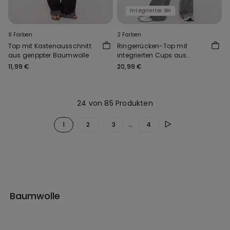
Integrierter BH
9 Farben
2 Farben
Top mit Kastenausschnitt
Ringerrücken-Top mit
aus gerippter Baumwolle
integrierten Cups aus
Baumwollripp
11,99 €
20,99 €
24 von 85 Produkten
...
1
2
3
4
Baumwolle