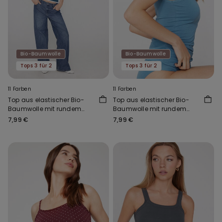
Bio-Baumwolle
Bio-Baumwolle
Tops 3 für 2
Tops 3 für 2
11 Farben
11 Farben
Top aus elastischer Bio-
Top aus elastischer Bio-
Baumwolle mit rundem
Baumwolle mit rundem
Ausschnitt
Ausschnitt
7,99 €
7,99 €