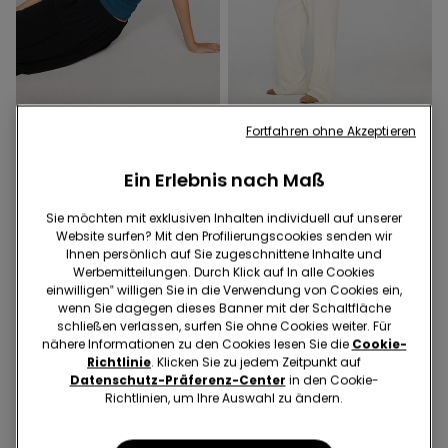
Fortfahren ohne Akzeptieren
11 Farben
9 Farben
Top mit Ringerrücken aus
Top mit Kastenausschnitt
Ein Erlebnis nach Maß
gerippter Baumwolle
aus gerippter Baumwolle
11,99 €
11,99 €
Sie möchten mit exklusiven Inhalten individuell auf unserer
Website surfen? Mit den Profilierungscookies senden wir
Ihnen persönlich auf Sie zugeschnittene Inhalte und
Werbemitteilungen. Durch Klick auf In alle Cookies
einwilligen‟ willigen Sie in die Verwendung von Cookies ein,
wenn Sie dagegen dieses Banner mit der Schaltfläche
schließen verlassen, surfen Sie ohne Cookies weiter. Für
nähere Informationen zu den Cookies lesen Sie die
Cookie-
Richtlinie
. Klicken Sie zu jedem Zeitpunkt auf
Datenschutz-Präferenz-Center
in den Cookie-
Richtlinien, um Ihre Auswahl zu ändern.