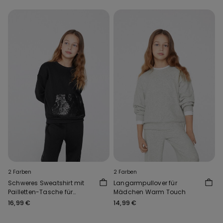
2 Farben
2 Farben
Schweres Sweatshirt mit
Langarmpullover für
Pailletten-Tasche für
Mädchen Warm Touch
Mädchen
16,99 €
14,99 €