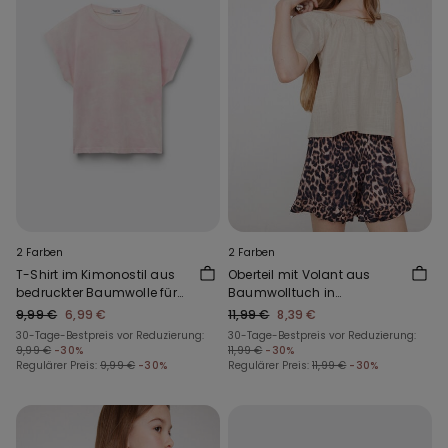
2 Farben
2 Farben
T-Shirt im Kimonostil aus
Oberteil mit Volant aus
bedruckter Baumwolle für
Baumwolltuch in
Mädchen
Leinenoptik
9,99 €
6,99 €
11,99 €
8,39 €
30-Tage-Bestpreis vor Reduzierung:
30-Tage-Bestpreis vor Reduzierung:
9,99 €
-30%
11,99 €
-30%
Regulärer Preis:
9,99 €
-30%
Regulärer Preis:
11,99 €
-30%