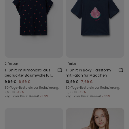
2 Farben
1 Farbe
T-Shirt im Kimonostil aus
T-Shirt in Boxy-Passform
bedruckter Baumwolle für
mit Patch für Mädchen
Mädchen
9,99 €
6,99 €
10,99 €
7,69 €
30-Tage-Bestpreis vor Reduzierung:
30-Tage-Bestpreis vor Reduzierung:
9,99 €
-30%
10,99 €
-30%
Regulärer Preis:
9,99 €
-30%
Regulärer Preis:
10,99 €
-30%