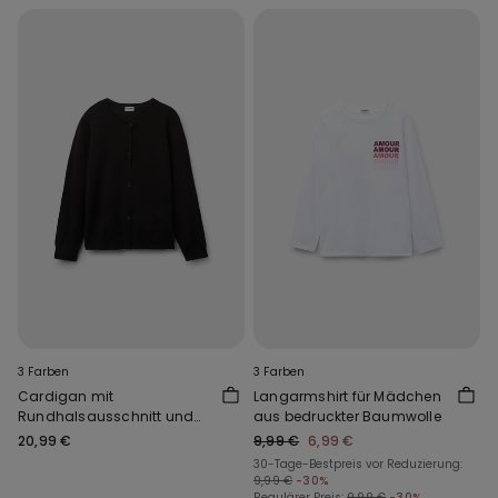
3 Farben
3 Farben
Cardigan mit
Langarmshirt für Mädchen
Rundhalsausschnitt und
aus bedruckter Baumwolle
Knöpfen für Mädchen
20,99 €
9,99 €
6,99 €
30-Tage-Bestpreis vor Reduzierung:
9,99 €
-30%
Regulärer Preis:
9,99 €
-30%