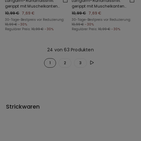
Langarm-Rundhalsshirt
Langarm-Rundhalsshirt
gerippt mit Muschelkanten
gerippt mit Muschelkanten
für Mädchen
für Mädchen
10,99 €
7,69 €
10,99 €
7,69 €
30-Tage-Bestpreis vor Reduzierung:
30-Tage-Bestpreis vor Reduzierung:
10,99 €
-30%
10,99 €
-30%
Regulärer Preis:
10,99 €
-30%
Regulärer Preis:
10,99 €
-30%
24 von 63 Produkten
1
2
3
Strickwaren