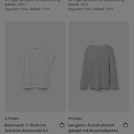
30-Tage-Bestpreis vor Reduzierung:
30-Tage-Bestpreis vor Reduzierung:
9,99 €
-30%
8,99 €
-30%
Regulärer Preis:
9,99 €
-30%
Regulärer Preis:
8,99 €
-30%
2 Farben
4 Farben
Baumwoll-T-Shirt mit
Langarm-Rundhalsshirt
Ärmel im Kimonostil für
gerippt mit Muschelkanten