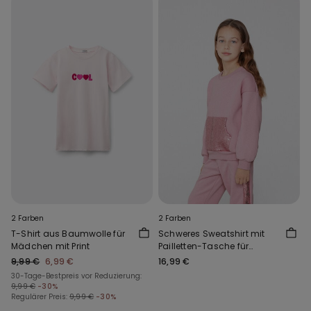
2 Farben
2 Farben
T-Shirt aus Baumwolle für
Schweres Sweatshirt mit
Mädchen mit Print
Pailletten-Tasche für
Mädchen
9,99 €
6,99 €
16,99 €
30-Tage-Bestpreis vor Reduzierung:
9,99 €
-30%
Regulärer Preis:
9,99 €
-30%