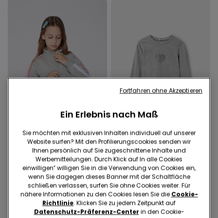
Fortfahren ohne Akzeptieren
Ein Erlebnis nach Maß
Sie möchten mit exklusiven Inhalten individuell auf unserer
Website surfen? Mit den Profilierungscookies senden wir
Ihnen persönlich auf Sie zugeschnittene Inhalte und
2 Farben
3 Farben
Werbemitteilungen. Durch Klick auf In alle Cookies
Dicke Sweatjacke mit
Langarmshirt für Mädchen
einwilligen‟ willigen Sie in die Verwendung von Cookies ein,
Seitenstreifen für Mädchen
aus bedruckter Baumwolle
wenn Sie dagegen dieses Banner mit der Schaltfläche
18,99 €
9,99 €
6,99 €
schließen verlassen, surfen Sie ohne Cookies weiter. Für
nähere Informationen zu den Cookies lesen Sie die
Cookie-
30-Tage-Bestpreis vor Reduzierung:
9,99 €
-30%
Richtlinie
. Klicken Sie zu jedem Zeitpunkt auf
Regulärer Preis:
9,99 €
-30%
Datenschutz-Präferenz-Center
in den Cookie-