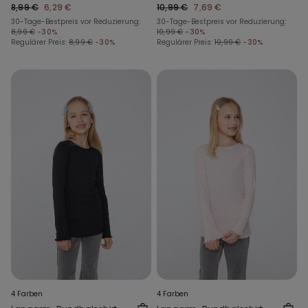
Mädchen
für Mädchen
8,99 €
6,29 €
10,99 €
7,69 €
30-Tage-Bestpreis vor Reduzierung:
30-Tage-Bestpreis vor Reduzierung:
8,99 €
-30%
10,99 €
-30%
Regulärer Preis:
8,99 €
-30%
Regulärer Preis:
10,99 €
-30%
4 Farben
4 Farben