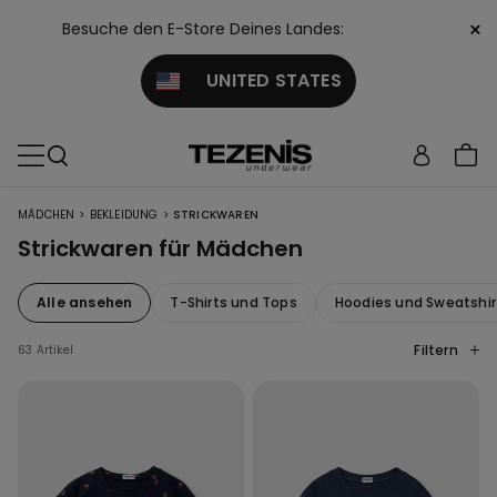
×
Besuche den E-Store Deines Landes:
UNITED STATES
>
>
MÄDCHEN
BEKLEIDUNG
STRICKWAREN
Strickwaren für Mädchen
Alle ansehen
T-Shirts und Tops
Hoodies und Sweatshir
Filtern
63 Artikel