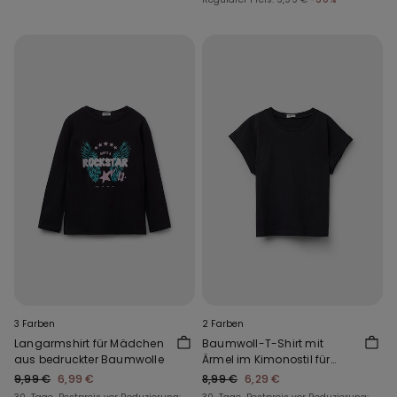
3 Farben
2 Farben
Langarmshirt für Mädchen
Baumwoll-T-Shirt mit
aus bedruckter Baumwolle
Ärmel im Kimonostil für
Mädchen
9,99 €
6,99 €
8,99 €
6,29 €