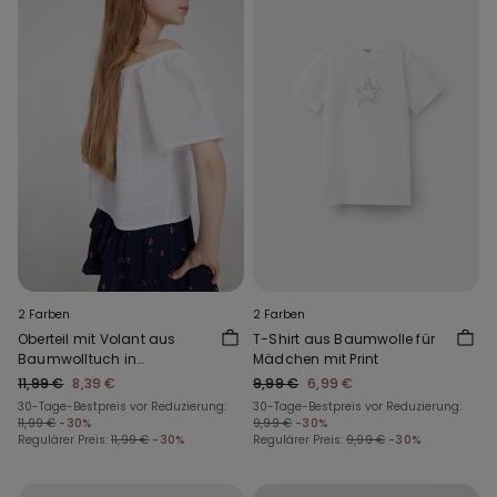
2 Farben
2 Farben
Oberteil mit Volant aus
T-Shirt aus Baumwolle für
Baumwolltuch in
Mädchen mit Print
Leinenoptik
11,99 €
8,39 €
9,99 €
6,99 €
30-Tage-Bestpreis vor Reduzierung:
30-Tage-Bestpreis vor Reduzierung:
11,99 €
-30%
9,99 €
-30%
Regulärer Preis:
11,99 €
-30%
Regulärer Preis:
9,99 €
-30%