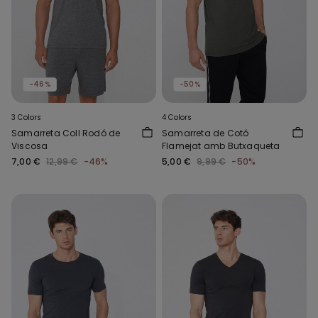
-46%
-50%
3 Colors
4 Colors
Samarreta Coll Rodó de
Samarreta de Cotó
Viscosa
Flamejat amb Butxaqueta
7,00 €
12,99 €
-46%
5,00 €
9,99 €
-50%