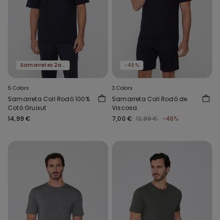
Samarretes 2a al -50%
-46%
5 Colors
3 Colors
Samarreta Coll Rodó 100%
Samarreta Coll Rodó de
Cotó Gruixut
Viscosa
14,99 €
7,00 €
12,99 €
-46%