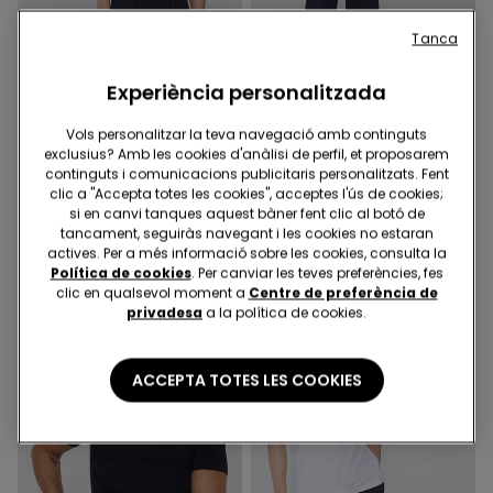
Tanca
Samarretes 2a al -50%
Samarretes 2a al -50%
Experiència personalitzada
Vols personalitzar la teva navegació amb continguts
7 Colors
5 Colors
exclusius? Amb les cookies d'anàlisi de perfil, et proposarem
Samarreta de Cotó
Samarreta Coll en Punta de
continguts i comunicacions publicitaris personalitzats. Fent
Ecològic Elàstic
Cotó Elàstic
clic a "Accepta totes les cookies", acceptes l'ús de cookies;
9,99 €
10,99 €
si en canvi tanques aquest bàner fent clic al botó de
tancament, seguiràs navegant i les cookies no estaran
actives. Per a més informació sobre les cookies, consulta la
Política de cookies
. Per canviar les teves preferències, fes
clic en qualsevol moment a
Centre de preferència de
privadesa
a la política de cookies.
ACCEPTA TOTES LES COOKIES