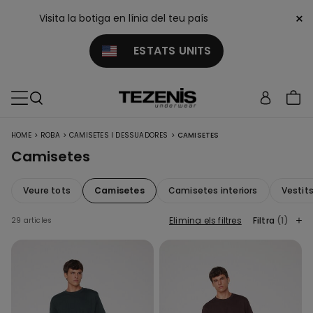
×
Visita la botiga en línia del teu país
ESTATS UNITS
>
>
>
HOME
ROBA
CAMISETES I DESSUADORES
CAMISETES
Camisetes
Veure tots
Camisetes
Camisetes interiors
Vestit
Elimina els filtres
Filtra
(1)
29 articles