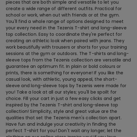
pieces that are both simple and versatile to let you
create a wide range of different outfits. Practical for
school or work, when out with friends or at the gym.
You'll find a whole range of options designed to meet
your every need in the Tezenis T-shirt and long-sleeve
top collection. Easy to coordinate they're perfect for
creating an athletic look when paired with jeans. They
work beautifully with trousers or shorts for your training
sessions at the gym or outdoors. The T-shirts and long-
sleeve tops from the Tezenis collection are versatile and
guarantee an optimum fit. In plain or bold colours or
prints, there is something for everyone! If you like the
casual look, with athletic, young appeal, the short-
sleeve and long-sleeve tops by Tezenis were made for
you! Take a look at all our styles; you'll be spoilt for
choice. Fill your cart in just a few easy clicks and get
inspired by the Tezenis T-shirt and long-sleeve top
collection! Simplicity, style and great value are the
qualities that set the Tezenis men's collection apart.
Have fun and indulge your creativity in finding the
perfect T-shirt for you! Don't wait any longer; let the
clothing on our online store inspire you! If you love