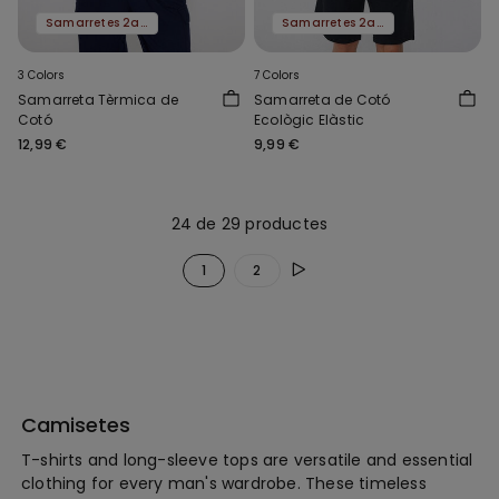
Samarretes 2a al -50%
Samarretes 2a al -50%
3 Colors
7 Colors
Samarreta Tèrmica de
Samarreta de Cotó
Cotó
Ecològic Elàstic
12,99 €
9,99 €
24 de 29 productes
1
2
Camisetes
T-shirts and long-sleeve tops are versatile and essential
clothing for every man's wardrobe. These timeless