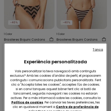
-40%
-40%
1 Color
1 Color
Brasileres Biquini Cordons
Brasileres Biquini Cordons
Chevron Shine
Desert Stripes
6,00 €
9,99 €
-40%
6,00 €
9,99 €
-40%
Tanca
Experiència personalitzada
Vols personalitzar la teva navegació amb continguts
exclusius? Amb les cookies d'anàlisi de perfil, et proposarem
continguts i comunicacions publicitaris personalitzats. Fent
clic a "Accepta totes les cookies", acceptes l'ús de cookies;
si en canvi tanques aquest bàner fent clic al botó de
tancament, seguiràs navegant i les cookies no estaran
actives. Per a més informació sobre les cookies, consulta la
Política de cookies
. Per canviar les teves preferències, fes
clic en qualsevol moment a
Centre de preferència de