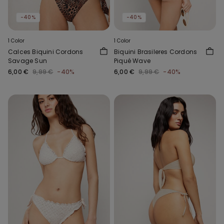
-40%
-40%
1 Color
1 Color
Calces Biquini Cordons
Biquini Brasileres Cordons
Savage Sun
Piqué Wave
6,00 €
9,99 €
-40%
6,00 €
9,99 €
-40%