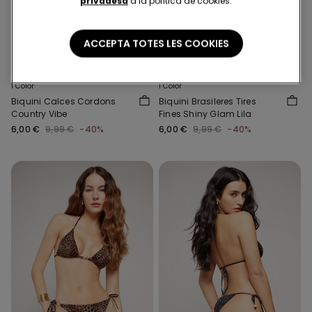
privadesa
a la política de cookies.
ACCEPTA TOTES LES COOKIES
-40%
-40%
1 Color
1 Color
Biquini Calces Cordons
Biquini Brasileres Tires
Country Vibe
Fines Shiny Glam Lila
6,00 €
9,99 €
-40%
6,00 €
9,99 €
-40%