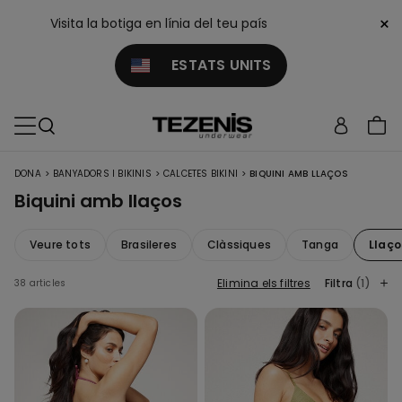
×
Visita la botiga en línia del teu país
ESTATS UNITS
>
>
>
DONA
BANYADORS I BIKINIS
CALCETES BIKINI
BIQUINI AMB LLAÇOS
Biquini amb llaços
Veure tots
Brasileres
Clàssiques
Tanga
Llaço
Elimina els filtres
Filtra
(1)
38 articles