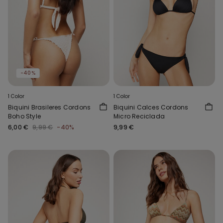
-40%
1 Color
1 Color
Biquini Brasileres Cordons
Biquini Calces Cordons
Boho Style
Micro Reciclada
6,00 €
9,99 €
-40%
9,99 €