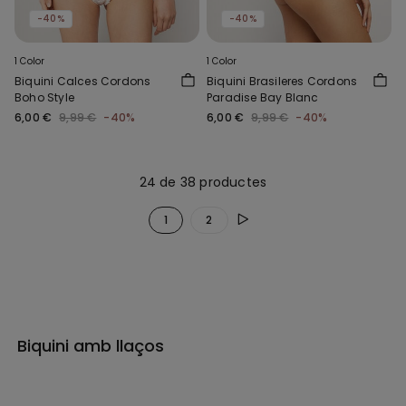
-40%
-40%
1 Color
1 Color
Biquini Calces Cordons
Biquini Brasileres Cordons
Boho Style
Paradise Bay Blanc
6,00 €
9,99 €
-40%
6,00 €
9,99 €
-40%
24 de 38 productes
1
2
Biquini amb llaços