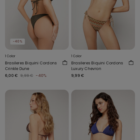
-40%
1 Color
1 Color
Brasileres Biquini Cordons
Brasileres Biquini Cordons
Crinkle Dune
Luxury Chevron
6,00 €
9,99 €
-40%
9,99 €