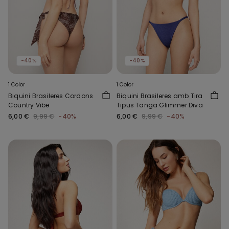
-40%
-40%
1 Color
1 Color
Biquini Brasileres Cordons
Biquini Brasileres amb Tira
Country Vibe
Tipus Tanga Glimmer Diva
6,00 €
9,99 €
-40%
6,00 €
9,99 €
-40%