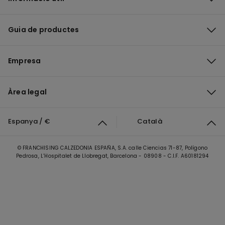
Guia de productes
Empresa
Àrea legal
Espanya / €
Català
© FRANCHISING CALZEDONIA ESPAÑA, S.A. calle Ciencias 71-87, Polígono
Pedrosa, L’Hospitalet de Llobregat, Barcelona - 08908 - C.I.F. A60181294