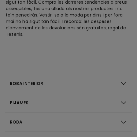
sigut tan fàcil. Compra les darreres tendències a preus
assequibles, fes una ullada als nostres productes i no
te'n penediràs. Vestir-se a la moda per dins i per fora
mai no ha sigut tan fàcil. I recorda: les despeses
d'enviament de les devolucions són gratuïtes, regal de
Tezenis.
ROBA INTERIOR
PIJAMES
ROBA