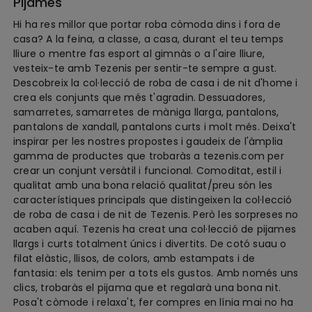
Pijames
Hi ha res millor que portar roba còmoda dins i fora de
casa? A la feina, a classe, a casa, durant el teu temps
lliure o mentre fas esport al gimnàs o a l'aire lliure,
vesteix-te amb Tezenis per sentir-te sempre a gust.
Descobreix la col·lecció de roba de casa i de nit d'home i
crea els conjunts que més t'agradin. Dessuadores,
samarretes, samarretes de màniga llarga, pantalons,
pantalons de xandall, pantalons curts i molt més. Deixa't
inspirar per les nostres propostes i gaudeix de l'àmplia
gamma de productes que trobaràs a tezenis.com per
crear un conjunt versàtil i funcional. Comoditat, estil i
qualitat amb una bona relació qualitat/preu són les
característiques principals que distingeixen la col·lecció
de roba de casa i de nit de Tezenis. Però les sorpreses no
acaben aquí. Tezenis ha creat una col·lecció de pijames
llargs i curts totalment únics i divertits. De cotó suau o
filat elàstic, llisos, de colors, amb estampats i de
fantasia: els tenim per a tots els gustos. Amb només uns
clics, trobaràs el pijama que et regalarà una bona nit.
Posa't còmode i relaxa't, fer compres en línia mai no ha