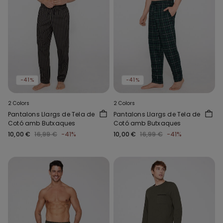
-41%
-41%
2 Colors
2 Colors
Pantalons Llargs de Tela de
Pantalons Llargs de Tela de
Cotó amb Butxaques
Cotó amb Butxaques
10,00 €
16,99 €
-41%
10,00 €
16,99 €
-41%