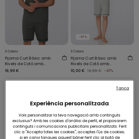
-41%
3 Colors
3 Colors
Pijama Curt Bàsic amb
Pijama Curt Bàsic amb
Rivets de Cotó amb
Rivets de Cotó amb
Butxaques
Butxaques
16,99 €
10,00 €
16,99 €
-41%
Tanca
Experiència personalitzada
Vols personalitzar la teva navegació amb continguts
exclusius? Amb les cookies d'anàlisi de perfil, et proposarem
continguts i comunicacions publicitaris personalitzats. Fent
clic a "Accepta totes les cookies", acceptes l'ús de cookies;
si en canvi tanques aquest bàner fent clic al botó de