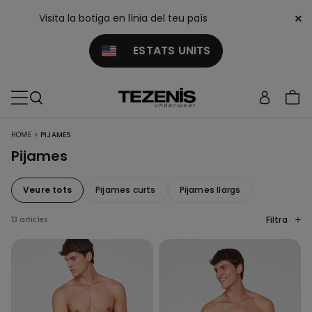
×
Visita la botiga en línia del teu país
ESTATS UNITS
>
HOME
PIJAMES
Pijames
Veure tots
Pijames curts
Pijames llargs
Filtra
13 articles