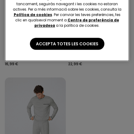
tancament, seguiràs navegant i les cookies no estaran
actives. Per a més informació sobre les cookies, consulta la
Política de cookies
. Per canviar les teves preferències, fes
clic en qualsevol moment a
Centre de preferència de
privadesa
a la política de cookies.
ACCEPTA TOTES LES COOKIES
3 Colors
3 Colors
Pijama Curt Bàsic amb
Pijama Llarg Home de Cotó
Rivets de Cotó amb
Rivet
Butxaques
16,99 €
22,99 €