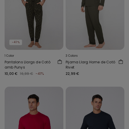
-41%
1 Color
3 Colors
Pantalons Llargs de Cotó
Pijama Llarg Home de Cotó
amb Punys
Rivet
10,00 €
16,99 €
-41%
22,99 €