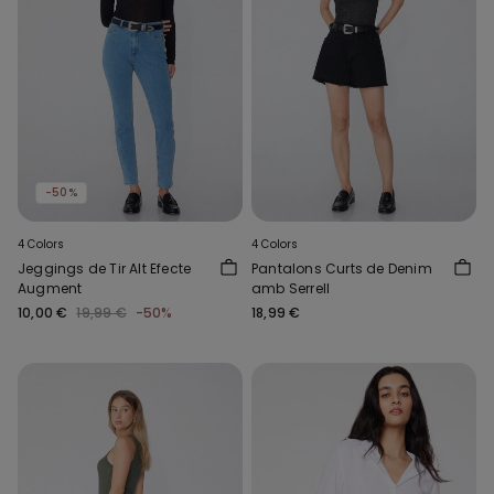
-50%
4 Colors
4 Colors
Jeggings de Tir Alt Efecte
Pantalons Curts de Denim
Augment
amb Serrell
10,00 €
19,99 €
-50%
18,99 €