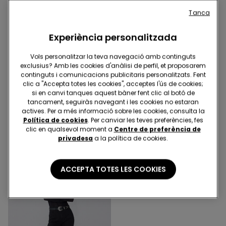
Tanca
Experiència personalitzada
Vols personalitzar la teva navegació amb continguts
exclusius? Amb les cookies d'anàlisi de perfil, et proposarem
-47%
continguts i comunicacions publicitaris personalitzats. Fent
clic a "Accepta totes les cookies", acceptes l'ús de cookies;
4 Colors
4 Colors
si en canvi tanques aquest bàner fent clic al botó de
Jeggings de Tir Alt Efecte
Pantalons Curts de Denim
tancament, seguiràs navegant i les cookies no estaran
Augment
amb Serrell
actives. Per a més informació sobre les cookies, consulta la
Política de cookies
. Per canviar les teves preferències, fes
19,99 €
10,00 €
18,99 €
-47%
clic en qualsevol moment a
Centre de preferència de
privadesa
a la política de cookies.
ACCEPTA TOTES LES COOKIES