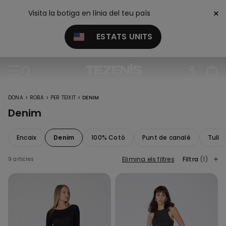
×
Visita la botiga en línia del teu país
ESTATS UNITS
>
>
>
DONA
ROBA
PER TEIXIT
DENIM
Denim
Encaix
Denim
100% Cotó
Punt de canalé
Tull
Elimina els filtres
Filtra
(1)
9 articles