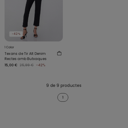
-42%
1 Color
Texans de Tir Alt Denim
Rectes amb Butxaques
15,00 €
25,99 €
-42%
9 de 9 productes
1