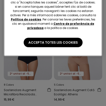
clic a "Accepta totes les cookies", acceptes l'ús de cookies;
si en canvi tanques aquest bàner fent clic al botó de
tancament, seguiràs navegant i les cookies no estaran
actives. Per a més informació sobre les cookies, consulta la
Política de cookies
. Per canviar les teves preferències, fes
clic en qualsevol moment a
Centre de preferència de
privadesa
a la política de cookies.
ACCEPTA TOTES LES COOKIES
2ª unitat al -50%
2ª unitat al -50%
8 Colors
5 Colors
Sostenidors Augment
Sostenidors Augment Cotó
Microfibra Reciclada
Ecològic Athens
Athens
15,99 €
14,99 €