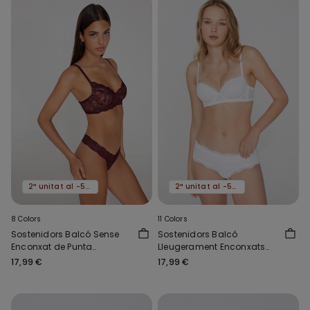
2ª unitat al -50%
2ª unitat al -50%
8 Colors
11 Colors
Sostenidors Balcó Sense
Sostenidors Balcó
Enconxat de Punta
Lleugerament Enconxats
Reciclada Paris
Punta Reciclada Wien
17,99 €
17,99 €