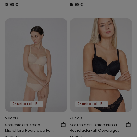
Reciclada Full Coverage
Athens
18,99 €
15,99 €
2ª unitat al -50%
2ª unitat al -50%
5 Colors
7 Colors
Sostenidors Balcó
Sostenidors Balcó Punta
Microfibra Reciclada Full
Reciclada Full Coverage
Coverage Prague
Prague