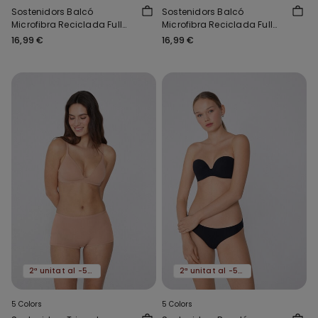
Sostenidors Balcó
Sostenidors Balcó
Microfibra Reciclada Full
Microfibra Reciclada Full
Coverage Prague
Coverage Prague
16,99 €
16,99 €
2ª unitat al -50%
2ª unitat al -50%
5 Colors
5 Colors