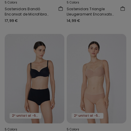
5 Colors
5 Colors
Sostenidors Bandó
Sostenidors Triangle
Enconxat de Microfibra
Lleugerament Enconxats
Reciclada New York
Cotó Ecològic London
17,99 €
14,99 €
2ª unitat al -50%
2ª unitat al -50%
5 Colors
5 Colors