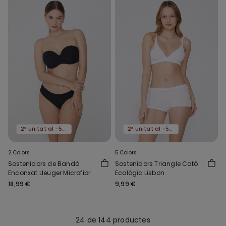
2ª unitat al -50%
2ª unitat al -50%
2 Colors
5 Colors
Sostenidors de Bandó
Sostenidors Triangle Cotó
Enconxat Lleuger Microfibra
Ecològic Lisbon
Reciclada Full Coverage
18,99 €
9,99 €
24 de 144 productes