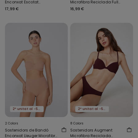
Enconxat Escotat
Microfibra Reciclada Full
Microfibra Reciclada
Coverage Prague
17,99 €
16,99 €
2ª unitat al -50%
2ª unitat al -50%
2 Colors
8 Colors
Sostenidors de Bandó
Sostenidors Augment
Enconxat Lleuger Microfibra
Microfibra Reciclada