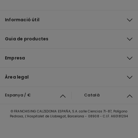
Informació útil
Guia de productes
Empresa
Àrea legal
Espanya / €
Català
© FRANCHISING CALZEDONIA ESPAÑA, S.A. calle Ciencias 71-87, Polígono
Pedrosa, L’Hospitalet de Llobregat, Barcelona - 08908 - C.I.F. A60181294