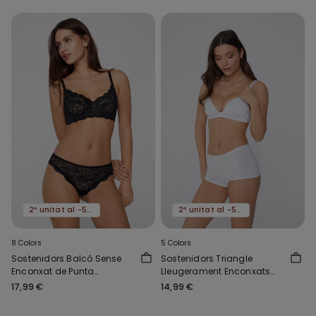
2ª unitat al -50%
2ª unitat al -50%
8 Colors
5 Colors
Sostenidors Balcó Sense
Sostenidors Triangle
Enconxat de Punta
Lleugerament Enconxats
Reciclada Paris
Cotó Ecològic London
17,99 €
14,99 €