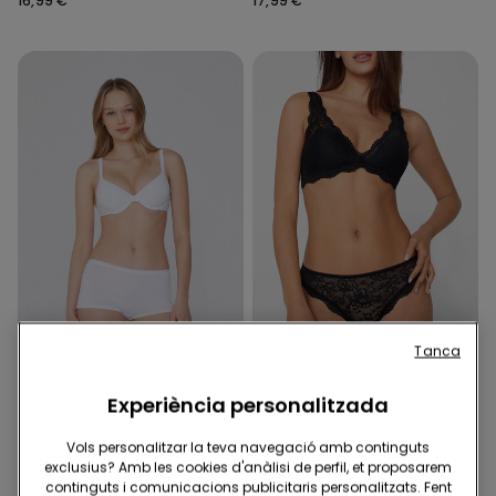
16,99 €
17,99 €
Tanca
2ª unitat al -50%
2ª unitat al -50%
Experiència personalitzada
5 Colors
9 Colors
Sostenidors Augment Cotó
Sostenidors Triangle Punta
Vols personalitzar la teva navegació amb continguts
Ecològic Athens
Reciclada Havana
exclusius? Amb les cookies d'anàlisi de perfil, et proposarem
14,99 €
17,99 €
continguts i comunicacions publicitaris personalitzats. Fent