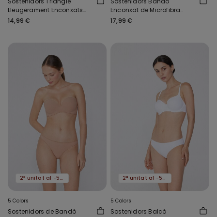
Sostenidors Triangle
Sostenidors Bandó
Lleugerament Enconxats
Enconxat de Microfibra
Cotó Ecològic London
Reciclada New York
14,99 €
17,99 €
2ª unitat al -50%
2ª unitat al -50%
5 Colors
5 Colors
Sostenidors de Bandó
Sostenidors Balcó