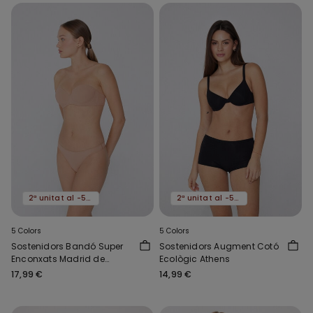
2ª unitat al -50%
2ª unitat al -50%
5 Colors
5 Colors
Sostenidors Bandó Super
Sostenidors Augment Cotó
Enconxats Madrid de
Ecològic Athens
Microfibra Reciclada
17,99 €
14,99 €