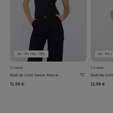
2u: -5% | 3u: -10%
2u: -5% |
2 Colors
2 Colors
Bodi de Cotó Sense Atacar
Bodi de Cot
12,99 €
12,99 €