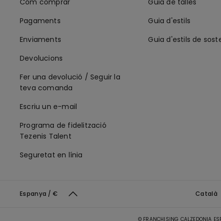
Com comprar
Guia de talles
Pagaments
Guia d'estils
Enviaments
Guia d'estils de sost
Devolucions
Fer una devolució / Seguir la
teva comanda
Escriu un e-mail
Programa de fidelització
Tezenis Talent
Seguretat en línia
Espanya / €
Català
© FRANCHISING CALZEDONIA ESPAÑ