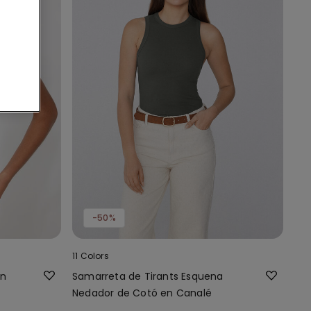
-50%
11 Colors
on
Samarreta de Tirants Esquena
Nedador de Cotó en Canalé