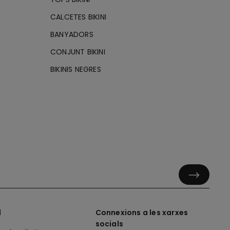
CALCETES BIKINI
BANYADORS
CONJUNT BIKINI
BIKINIS NEGRES
l
Connexions a les xarxes
socials