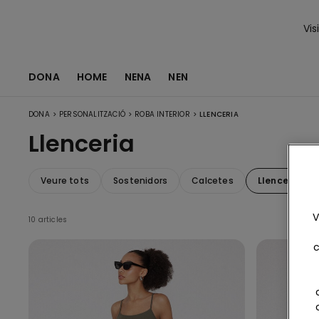
Vis
DONA
HOME
NENA
NEN
>
>
>
DONA
PERSONALITZACIÓ
ROBA INTERIOR
LLENCERIA
Llenceria
Veure tots
Sostenidors
Calcetes
Llenceria
V
10 articles
c