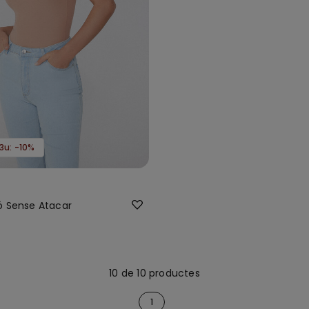
 3u: -10%
ó Sense Atacar
10 de 10 productes
1