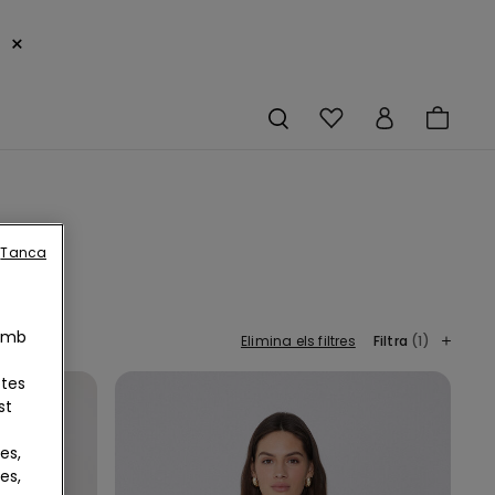
×
Tanca
 Amb
Elimina els filtres
Filtra
(1)
otes
st
es,
es,