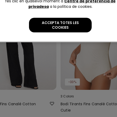
fes clic en qualsevol moment a
Centre de preferència de
privadesa
a la política de cookies.
ACCEPTA TOTES LES
COOKIES
-33%
3 Colors
 Fins Canalé Cotton
Bodi Tirants Fins Canalé Cott
Cutie