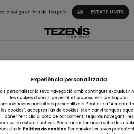
ESTATS UNITS
ita la botiga en línia del teu país
Experiència personalitzada
ols personalitzar la teva navegació amb continguts exclusius?
les cookies d'anàlisi de perfil, et proposarem continguts i
omunicacions publicitaris personalitzats. Fent clic a "Accepta t
les cookies", acceptes l'ús de cookies; si en canvi tanques aque
bàner fent clic al botó de tancament, seguiràs navegant i les
cookies no estaran actives. Per a més informació sobre les cooki
consulta la
Política de cookies
. Per canviar les teves preferènci