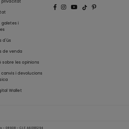
 privacitat
tat
 galetes i
ies
s d'ús
s de venda
 sobre les opinions
e canvis i devolucions
isica
gital Wallet
a - 08908 - C.I.F. A60181294