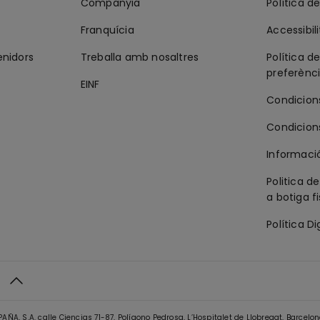
Companyia
Política de
Franquícia
Accessibili
enidors
Treballa amb nosaltres
Política de
preferènc
EINF
Condicion
Condicion
Informació
Politica d
a botiga f
Política Di
A, S.A. calle Ciencias 71-87, Polígono Pedrosa, L’Hospitalet de Llobregat, Barcelon