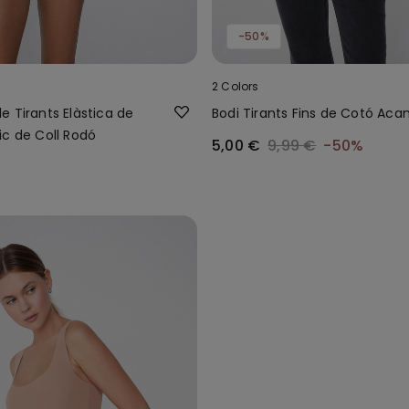
-50%
2 Colors
 Tirants Elàstica de
Bodi Tirants Fins de Cotó Aca
ic de Coll Rodó
5,00 €
9,99 €
-50%