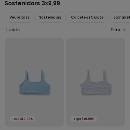
Sostenidors 3x9,99
Veure tots
Sostenidors
Calcetes i Culots
Samarrete
Filtra
10 articles
Tops 3x9,99€
Tops 3x9,99€