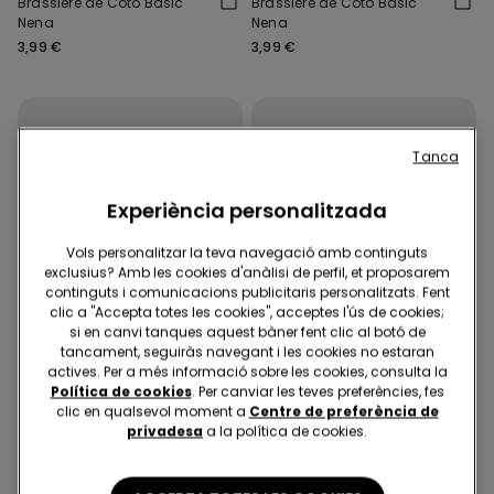
Brassiere de Cotó Bàsic
Brassiere de Cotó Bàsic
Nena
Nena
3,99 €
3,99 €
Tanca
Experiència personalitzada
Vols personalitzar la teva navegació amb continguts
exclusius? Amb les cookies d'anàlisi de perfil, et proposarem
continguts i comunicacions publicitaris personalitzats. Fent
clic a "Accepta totes les cookies", acceptes l'ús de cookies;
si en canvi tanques aquest bàner fent clic al botó de
tancament, seguiràs navegant i les cookies no estaran
actives. Per a més informació sobre les cookies, consulta la
Política de cookies
. Per canviar les teves preferències, fes
Tops 3x9,99€
Tops 3x9,99€
clic en qualsevol moment a
Centre de preferència de
privadesa
a la política de cookies.
7 Colors
7 Colors
Brassiere de Cotó Bàsic
Brassiere de Cotó Bàsic