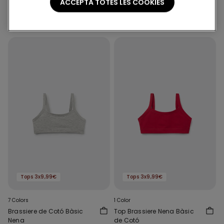
ACCEPTA TOTES LES COOKIES
Nena
Nena
3,99 €
3,99 €
Tops 3x9,99€
Tops 3x9,99€
7 Colors
1 Color
Brassiere de Cotó Bàsic
Top Brassiere Nena Bàsic
Nena
de Cotó