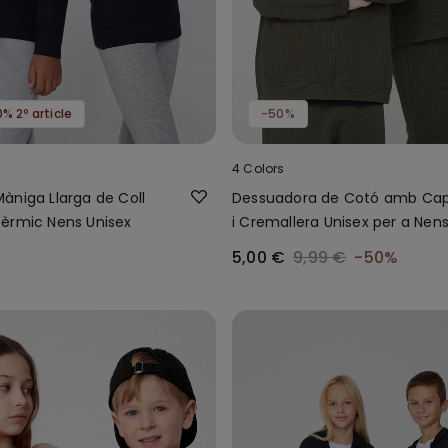
% 2º article
-50%
4 Colors
àniga Llarga de Coll
Dessuadora de Cotó amb Ca
èrmic Nens Unisex
i Cremallera Unisex per a Nen
5,00 €
9,99 €
-50%