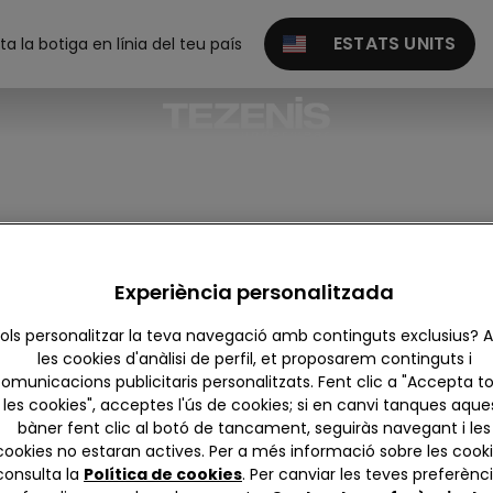
ESTATS UNITS
ita la botiga en línia del teu país
Experiència personalitzada
ols personalitzar la teva navegació amb continguts exclusius?
les cookies d'anàlisi de perfil, et proposarem continguts i
omunicacions publicitaris personalitzats. Fent clic a "Accepta t
les cookies", acceptes l'ús de cookies; si en canvi tanques aque
bàner fent clic al botó de tancament, seguiràs navegant i les
cookies no estaran actives. Per a més informació sobre les cooki
consulta la
Política de cookies
. Per canviar les teves preferènci