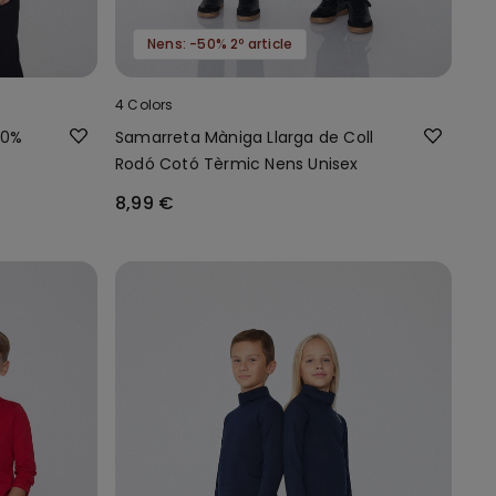
Nens: -50% 2º article
4 Colors
00%
Samarreta Màniga Llarga de Coll
Rodó Cotó Tèrmic Nens Unisex
8,99 €