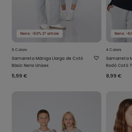
Nens: -50% 2º article
Nens: -50
6 Colors
4 Colors
Samarreta Màniga Llarga de Cotó
Samarreta M
Bàsic Nens Unisex
Rodó Cotó T
5,99 €
8,99 €