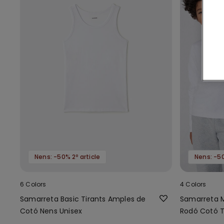
Nens: -50% 2º article
Nens: -50
6 Colors
4 Colors
Samarreta Basic Tirants Amples de
Samarreta M
Cotó Nens Unisex
Rodó Cotó T