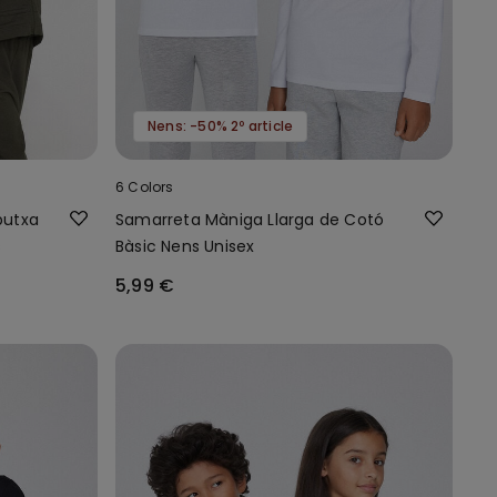
Nens: -50% 2º article
6 Colors
putxa
Samarreta Màniga Llarga de Cotó
s
Bàsic Nens Unisex
5,99 €