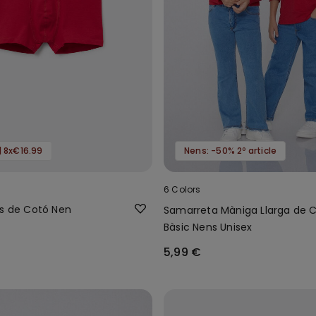
| 8x€16.99
Nens: -50% 2º article
6 Colors
cs de Cotó Nen
Samarreta Màniga Llarga de 
Bàsic Nens Unisex
5,99 €