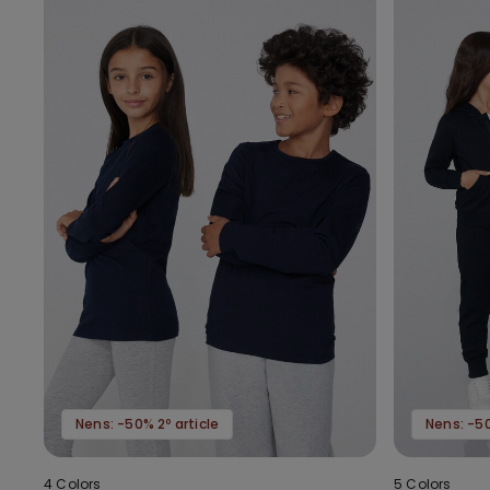
Nens: -50% 2º article
Nens: -50
4 Colors
5 Colors