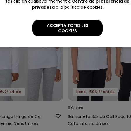
fes clic en qualsevol moment a
Centre de preferència de
privadesa
a la política de cookies.
ACCEPTA TOTES LES
COOKIES
% 2º article
Nens: -50% 2º article
8 Colors
àniga Llarga de Coll
Samarreta Bàsica Coll Rodó 1
èrmic Nens Unisex
Cotó Infants Unisex