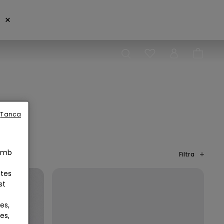
×
Tanca
 Amb
Filtra
otes
st
es,
es,