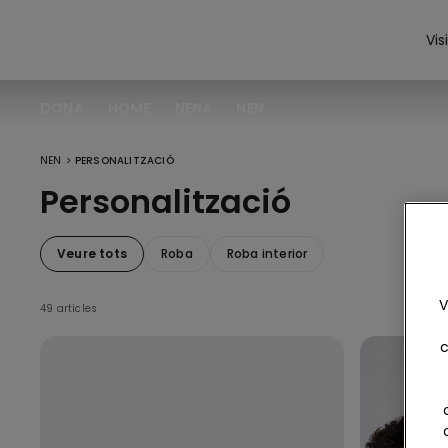
Vis
DONA
HOME
NENA
NEN
>
NEN
PERSONALITZACIÓ
Personalització
Veure tots
Roba
Roba interior
V
49 articles
c