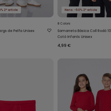
% 2º article
Nens: -50% 2º article
8 Colors
args de Pelfa Unisex
Samarreta Bàsica Coll Rodó 1
Cotó Infants Unisex
4,99 €