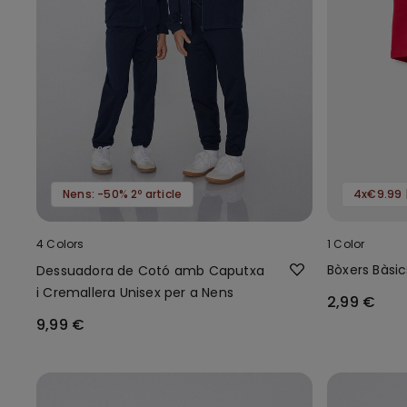
Nens: -50% 2º article
4x€9.99 
4 Colors
1 Color
Bòxers Bàsi
Dessuadora de Cotó amb Caputxa
i Cremallera Unisex per a Nens
2,99 €
9,99 €