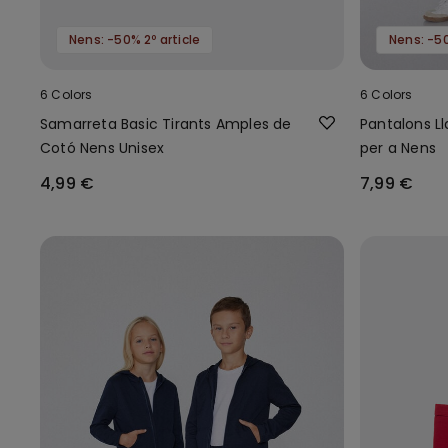
Nens: -50% 2º article
Nens: -50
6 Colors
6 Colors
Samarreta Basic Tirants Amples de
Pantalons Ll
Cotó Nens Unisex
per a Nens
4,99 €
7,99 €