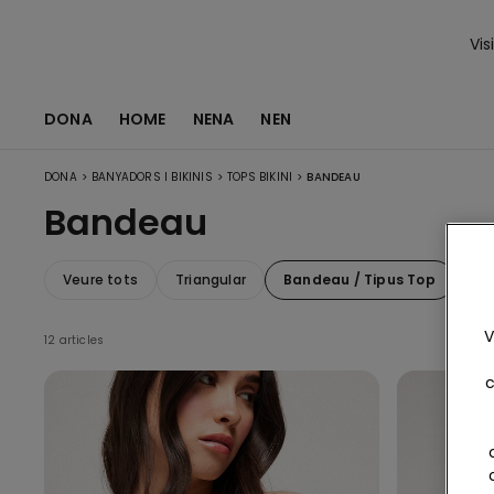
Vis
DONA
HOME
NENA
NEN
>
>
>
DONA
BANYADORS I BIKINIS
TOPS BIKINI
BANDEAU
Bandeau
Veure tots
Triangular
Bandeau / Tipus Top
Pu
V
12 articles
c