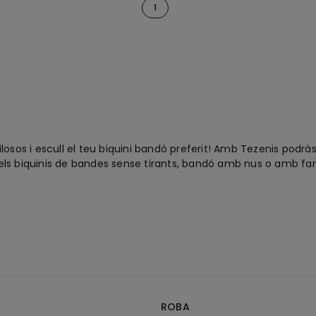
1
osos i escull el teu biquini bandó preferit! Amb Tezenis podrà
e els biquinis de bandes sense tirants, bandó amb nus o amb fa
ROBA