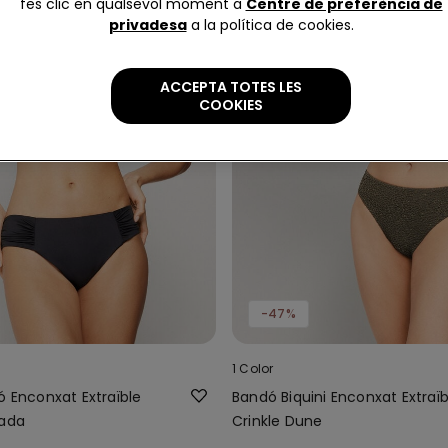
fes clic en qualsevol moment a
Centre de preferència de
privadesa
a la política de cookies.
ACCEPTA TOTES LES
COOKIES
-47%
1 Color
ó Enconxat Extraïble
Bandó Biquini Enconxat Extraïb
lada
Crinkle Dune