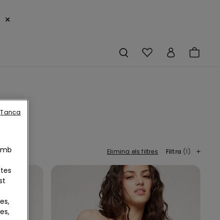
×
Tanca
 Amb
Elimina els filtres
Filtra
(1)
otes
st
es,
es,