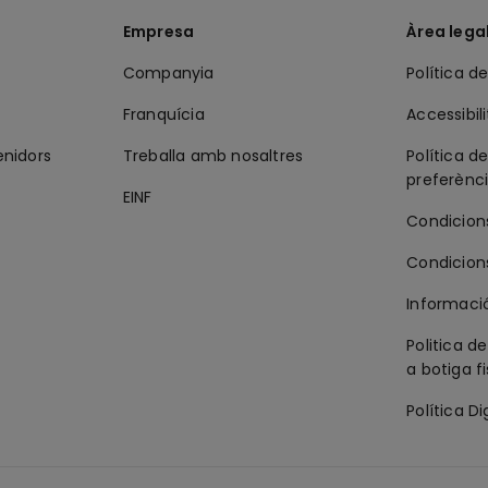
Empresa
Àrea lega
Companyia
Política de
Franquícia
Accessibili
enidors
Treballa amb nosaltres
Política de
preferènc
EINF
Condicion
Condicion
Informació
Politica d
a botiga f
Política Di