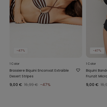
-47%
-47%
1 Color
1 Color
Brassiere Biquini Enconxat Extraïble
Biquini Ban
Desert Stripes
Frunzit Micr
9,00 €
16,99 €
-47%
9,00 €
16,