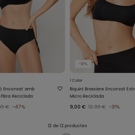
-31%
1 Color
dó Enconxat amb
Biquini Brassiere Enconxat Extr
ofibra Reciclada
Micro Reciclada
99 €
-47%
9,00 €
12,99 €
-31%
12 de 12 productes