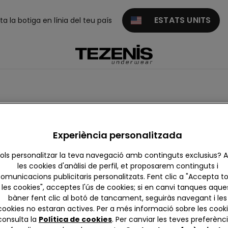
ESTATS UNITS
ita la botiga en línia del teu país
sh-up
Balconette
Experiència personalitzada
ols personalitzar la teva navegació amb continguts exclusius?
les cookies d'anàlisi de perfil, et proposarem continguts i
omunicacions publicitaris personalitzats. Fent clic a "Accepta t
les cookies", acceptes l'ús de cookies; si en canvi tanques aque
bàner fent clic al botó de tancament, seguiràs navegant i les
cookies no estaran actives. Per a més informació sobre les cooki
consulta la
Política de cookies
. Per canviar les teves preferènci