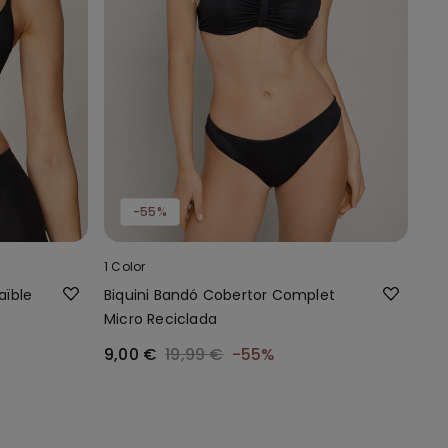
-55%
1 Color
aïble
Biquini Bandó Cobertor Complet
Micro Reciclada
9,00 €
19,99 €
-55%