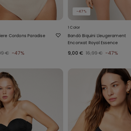
-47%
1 Color
siere Cordons Paradise
Bandó Biquini Lleugerament
Enconxat Royal Essence
99 €
-47%
9,00 €
16,99 €
-47%