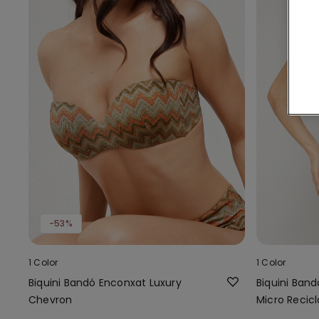
-53%
1 Color
1 Color
Biquini Bandó Enconxat Luxury
Biquini Band
Chevron
Micro Recic