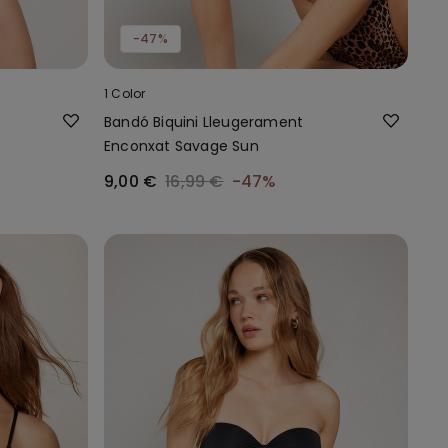
-47%
1 Color
Bandó Biquini Lleugerament
Enconxat Savage Sun
9,00 €
16,99 €
-47%