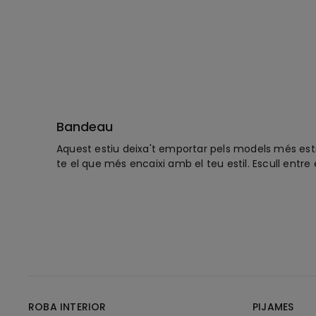
Bandeau
Aquest estiu deixa't emportar pels models més estil
te el que més encaixi amb el teu estil. Escull entr
ROBA INTERIOR
PIJAMES