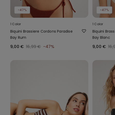
-47%
-47%
1 Color
1 Color
Biquini Brassiere Cordons Paradise
Biquini Bras
Bay Rum
Bay Blanc
9,00 €
16,99 €
-47%
9,00 €
16,