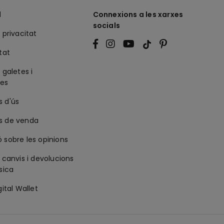
l
Connexions a les xarxes
socials
 privacitat
tat
 galetes i
ies
s d'ús
s de venda
 sobre les opinions
e canvis i devolucions
isica
gital Wallet