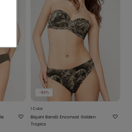
-53%
1 Color
le
Biquini Bandó Enconxat Golden
Tropics