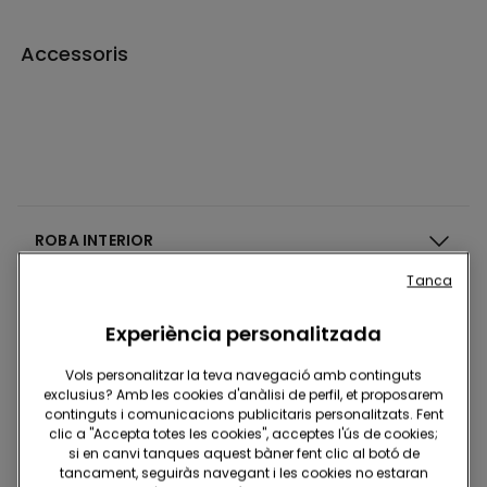
Accessoris
ROBA INTERIOR
Tanca
PIJAMES
Experiència personalitzada
Vols personalitzar la teva navegació amb continguts
ROBA
exclusius? Amb les cookies d'anàlisi de perfil, et proposarem
continguts i comunicacions publicitaris personalitzats. Fent
clic a "Accepta totes les cookies", acceptes l'ús de cookies;
BANY
si en canvi tanques aquest bàner fent clic al botó de
tancament, seguiràs navegant i les cookies no estaran