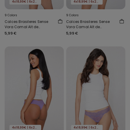
4x18,99€ | 6x24,99€
4x18,99€ | 6x24,99€
9 Colors
9 Colors
Calces Brasileres Sense
Calces Brasileres Sense
Vora Camal Alt de
Vora Camal Alt de
Microfibra Reciclada
Microfibra Reciclada
5,99 €
5,99 €
4x18,99€ | 6x24,99€
4x18,99€ | 6x24,99€