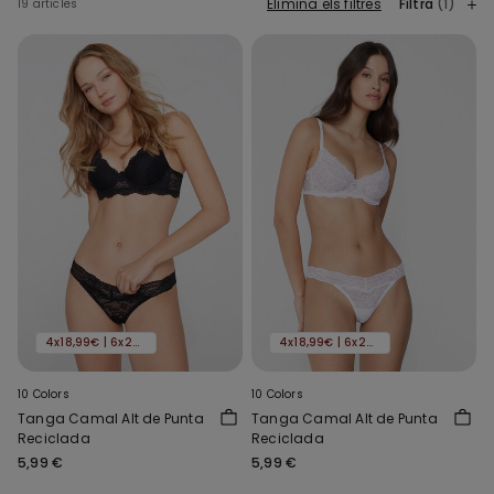
Elimina els filtres
Filtra
(1)
19 articles
4x18,99€ | 6x24,99€
4x18,99€ | 6x24,99€
10 Colors
10 Colors
Tanga Camal Alt de Punta
Tanga Camal Alt de Punta
Reciclada
Reciclada
5,99 €
5,99 €