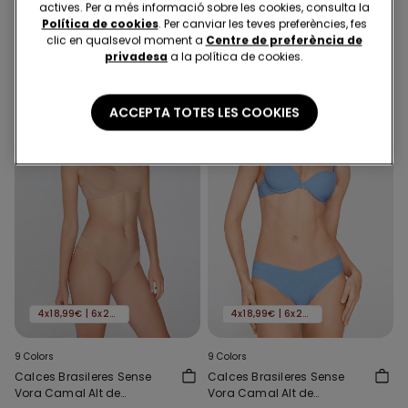
actives. Per a més informació sobre les cookies, consulta la
Microfibra Reciclada
Microfibra Reciclada
5,99 €
5,99 €
Política de cookies
. Per canviar les teves preferències, fes
clic en qualsevol moment a
Centre de preferència de
privadesa
a la política de cookies.
ACCEPTA TOTES LES COOKIES
4x18,99€ | 6x24,99€
4x18,99€ | 6x24,99€
9 Colors
9 Colors
Calces Brasileres Sense
Calces Brasileres Sense
Vora Camal Alt de
Vora Camal Alt de