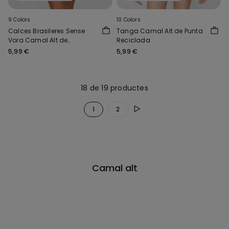
9 Colors
10 Colors
Calces Brasileres Sense
Tanga Camal Alt de Punta
Vora Camal Alt de
Reciclada
Microfibra Reciclada
5,99 €
5,99 €
18 de 19 productes
1
2
Camal alt