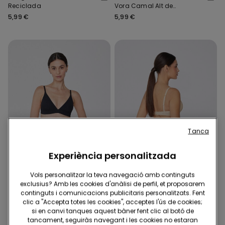
Reciclada
Vora Camal Alt de
Microfibra Reciclada
5,99 €
5,99 €
Tanca
Experiència personalitzada
Vols personalitzar la teva navegació amb continguts
4x18,99€ | 6x24,99€
4x18,99€ | 6x24,99€
exclusius? Amb les cookies d'anàlisi de perfil, et proposarem
continguts i comunicacions publicitaris personalitzats. Fent
clic a "Accepta totes les cookies", acceptes l'ús de cookies;
9 Colors
9 Colors
si en canvi tanques aquest bàner fent clic al botó de
Calces Brasileres Sense
Calces Brasileres Sense
tancament, seguiràs navegant i les cookies no estaran
Vora Camal Alt de
Vora Camal Alt de