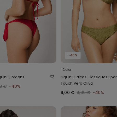
-40%
1 Color
iquini Cordons
Biquini Calces Clàssiques Spar
Touch Verd Oliva
9 €
-40%
6,00 €
9,99 €
-40%