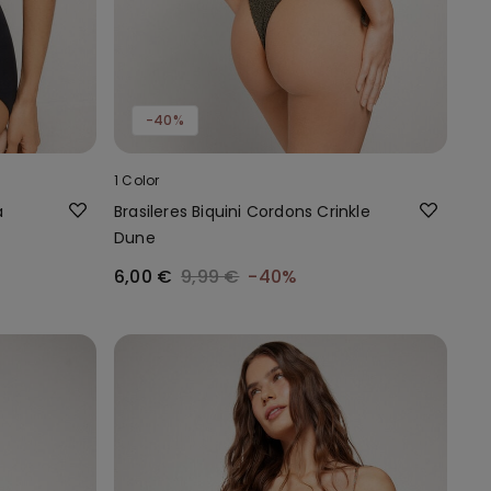
-40%
1 Color
a
Brasileres Biquini Cordons Crinkle
Dune
6,00 €
9,99 €
-40%