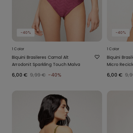
-40%
-40%
1 Color
1 Color
Biquini Brasileres Camal Alt
Biquini Bras
Arrodonit Sparkling Touch Malva
Micro Recic
6,00 €
9,99 €
-40%
6,00 €
9,9