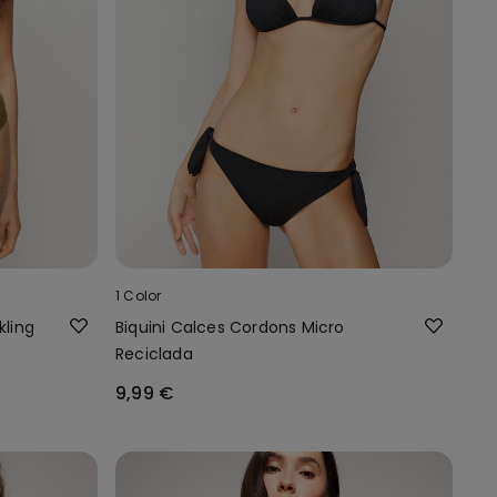
1 Color
kling
Biquini Calces Cordons Micro
Reciclada
9,99 €