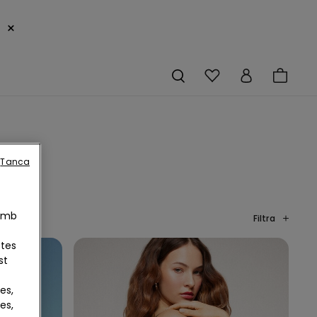
×
Tanca
 Amb
Filtra
otes
st
es,
es,