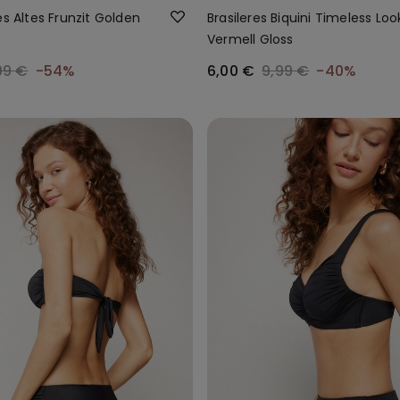
es Altes Frunzit Golden
Brasileres Biquini Timeless Loo
Vermell Gloss
99 €
-54%
6,00 €
9,99 €
-40%