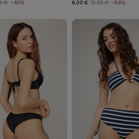
9 €
-40%
6,00 €
12,99 €
-54%