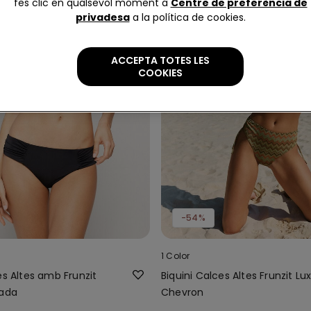
fes clic en qualsevol moment a
Centre de preferència de
privadesa
a la política de cookies.
ACCEPTA TOTES LES
COOKIES
-54%
1 Color
es Altes amb Frunzit
Biquini Calces Altes Frunzit Lu
lada
Chevron