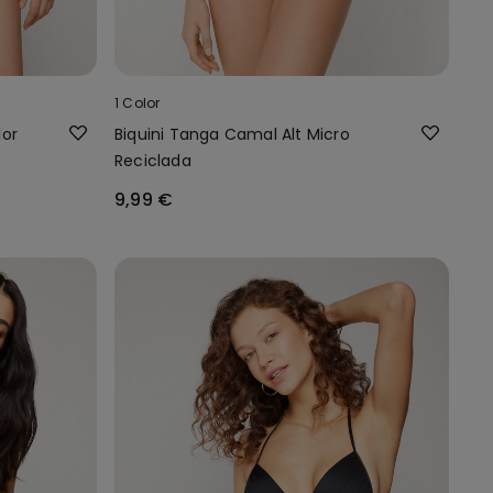
1 Color
lor
Biquini Tanga Camal Alt Micro
Reciclada
9,99 €