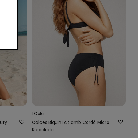
1 Color
xury
Calces Biquini Alt amb Cordó Micro
Reciclada