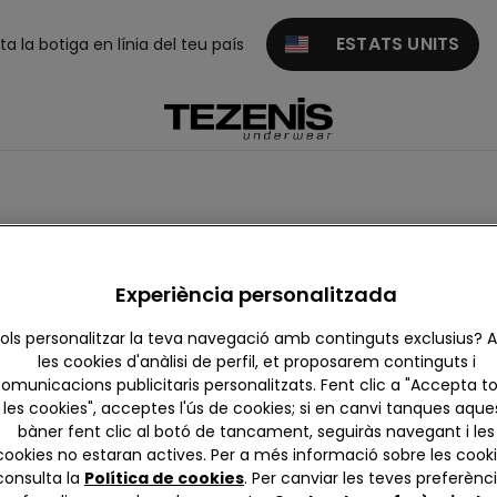
ESTATS UNITS
ita la botiga en línia del teu país
laços
Altes
Experiència personalitzada
ols personalitzar la teva navegació amb continguts exclusius?
les cookies d'anàlisi de perfil, et proposarem continguts i
omunicacions publicitaris personalitzats. Fent clic a "Accepta t
les cookies", acceptes l'ús de cookies; si en canvi tanques aque
bàner fent clic al botó de tancament, seguiràs navegant i les
cookies no estaran actives. Per a més informació sobre les cooki
consulta la
Política de cookies
. Per canviar les teves preferènci