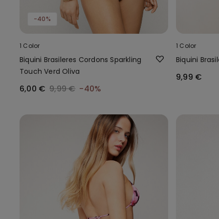
-40%
1 Color
1 Color
Biquini Brasileres Cordons Sparkling
Biquini Bras
Touch Verd Oliva
9,99 €
6,00 €
9,99 €
-40%