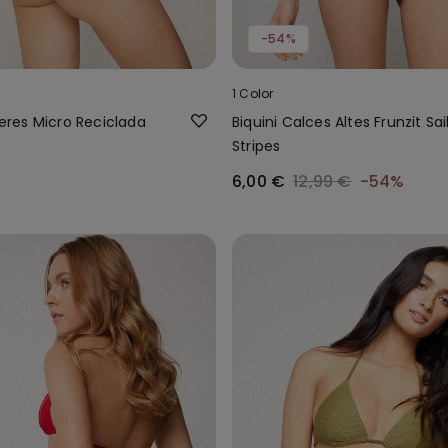
-54%
1 Color
ileres Micro Reciclada
Biquini Calces Altes Frunzit Sai
Stripes
6,00 €
12,99 €
-54%