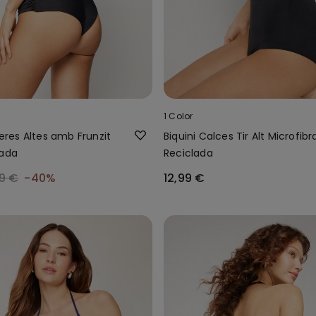
1 Color
ileres Altes amb Frunzit
Biquini Calces Tir Alt Microfibr
lada
Reciclada
9 €
-40%
12,99 €