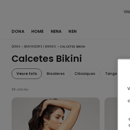
Vis
DONA
HOME
NENA
NEN
>
>
DONA
BANYADORS I BIKINIS
CALCETES BIKINI
Calcetes Bikini
Veure tots
Brasileres
Clàssiques
Tanga
L
V
88 articles
c