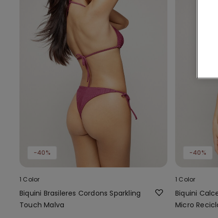
-40%
-40%
1 Color
1 Color
Biquini Brasileres Cordons Sparkling
Biquini Calc
Touch Malva
Micro Recic