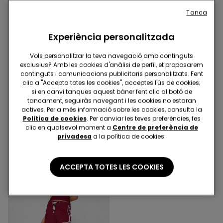
Tanca
Experiència personalitzada
Vols personalitzar la teva navegació amb continguts
exclusius? Amb les cookies d'anàlisi de perfil, et proposarem
continguts i comunicacions publicitaris personalitzats. Fent
clic a "Accepta totes les cookies", acceptes l'ús de cookies;
6 Colors
6 Colors
si en canvi tanques aquest bàner fent clic al botó de
Pantalons Curts de Pelfa
Pantalons Curts de Pelfa
tancament, seguiràs navegant i les cookies no estaran
amb Rivets
amb Rivets
actives. Per a més informació sobre les cookies, consulta la
Política de cookies
. Per canviar les teves preferències, fes
9,99 €
9,99 €
clic en qualsevol moment a
Centre de preferència de
privadesa
a la política de cookies.
ACCEPTA TOTES LES COOKIES