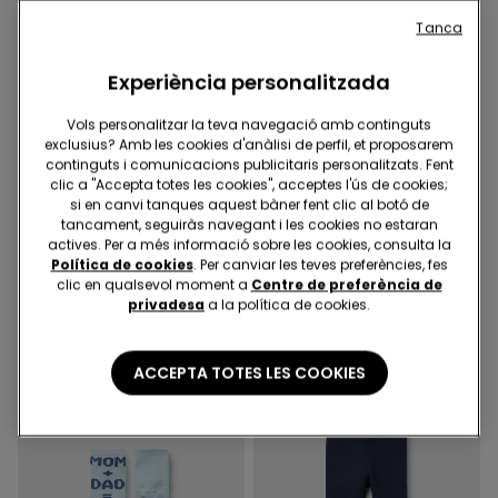
Tanca
Experiència personalitzada
Vols personalitzar la teva navegació amb continguts
exclusius? Amb les cookies d'anàlisi de perfil, et proposarem
-50%
-50%
continguts i comunicacions publicitaris personalitzats. Fent
clic a "Accepta totes les cookies", acceptes l'ús de cookies;
4 Colors
4 Colors
si en canvi tanques aquest bàner fent clic al botó de
Jersei Màniga Llarga de
Jersei Màniga Llarga de
tancament, seguiràs navegant i les cookies no estaran
Cotó Estampat Baby
Cotó Estampat Baby
actives. Per a més informació sobre les cookies, consulta la
Política de cookies
. Per canviar les teves preferències, fes
3,50 €
6,99 €
-50%
3,50 €
6,99 €
-50%
clic en qualsevol moment a
Centre de preferència de
privadesa
a la política de cookies.
ACCEPTA TOTES LES COOKIES