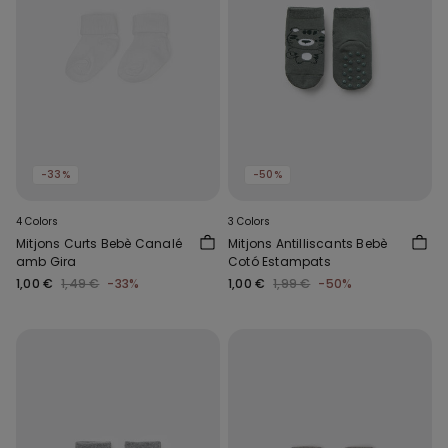
-33%
-50%
4 Colors
3 Colors
Mitjons Curts Bebè Canalé
Mitjons Antilliscants Bebè
amb Gira
Cotó Estampats
1,00 €
1,49 €
-33%
1,00 €
1,99 €
-50%