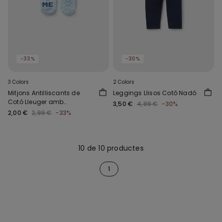
-33%
-30%
3 Colors
2 Colors
Mitjons Antilliscants de
Leggings Llisos Cotó Nadó
Cotó Lleuger amb
3,50 €
4,99 €
-30%
Estampat de Bebè
2,00 €
2,99 €
-33%
10 de 10 productes
1