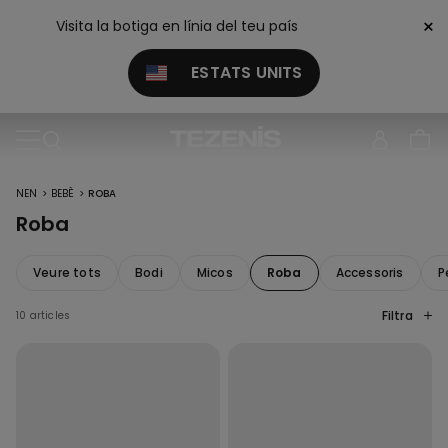
×
Visita la botiga en línia del teu país
ESTATS UNITS
>
>
NEN
BEBÈ
ROBA
Roba
Veure tots
Bodi
Micos
Roba
Accessoris
P
Filtra
10 articles