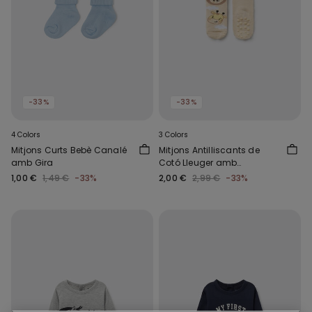
-33%
-33%
4 Colors
3 Colors
Mitjons Curts Bebè Canalé
Mitjons Antilliscants de
amb Gira
Cotó Lleuger amb
Estampat de Bebè
1,00 €
1,49 €
-33%
2,00 €
2,99 €
-33%