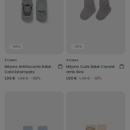
-50%
-33%
3 Colors
4 Colors
Mitjons Antilliscants Bebè
Mitjons Curts Bebè Canalé
Cotó Estampats
amb Gira
1,00 €
1,99 €
-50%
1,00 €
1,49 €
-33%