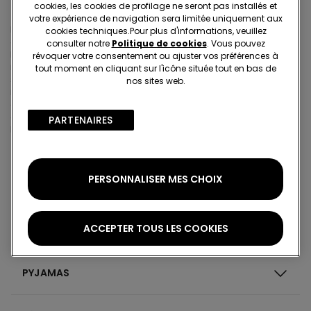
cookies, les cookies de profilage ne seront pas installés et
Motifs léopard et imprimés animaliers
votre expérience de navigation sera limitée uniquement aux
Le léopard reste l'imprimé animal emblématique, mais il partage
cookies techniques.​Pour plus d'informations, veuillez
aujourd'hui la scène avec d'autres motifs tout aussi tendance.
consulter notre
Politique de cookies
. Vous pouvez
L'imprimé zèbre séduit par son style graphique, tandis que les
révoquer votre consentement ou ajuster vos préférences à
imprimés serpent ou vache apportent une touche d'originalité
tout moment en cliquant sur l'icône située tout en bas de
supplémentaire aux collections. Quel que soit le motif choisi, ces
nos sites web.
imprimés animaliers permettent d'affirmer votre personnalité tout
en suivant les tendances de la saison. Ils se déclinent sur une
grande variété de vêtements et d'accessoires pour créer des
PARTENAIRES​
looks pleins de caractère.
PERSONNALISER MES CHOIX
ACCEPTER TOUS LES COOKIES
SOUS-VÊTEMENTS
PYJAMAS