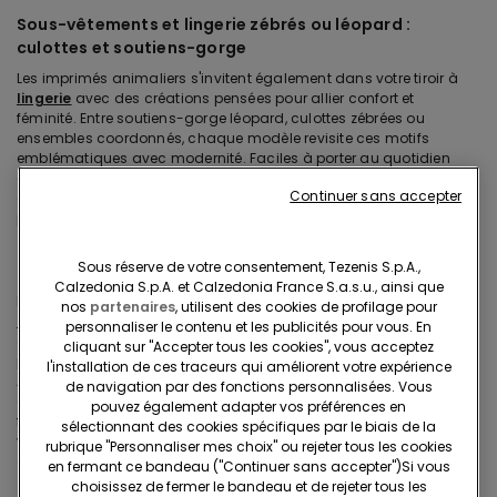
Sous-vêtements et lingerie zébrés ou léopard :
culottes et soutiens-gorge
Les imprimés animaliers s'invitent également dans votre tiroir à
lingerie
avec des créations pensées pour allier confort et
féminité. Entre soutiens-gorge léopard, culottes zébrées ou
ensembles coordonnés, chaque modèle revisite ces motifs
emblématiques avec modernité. Faciles à porter au quotidien
comme lors d'occasions particulières, ces sous-vêtements
Continuer sans accepter
apportent une note originale tout en conservant l'élégance
propre à l'univers Tezenis.
Sous réserve de votre consentement, Tezenis S.p.A.,
Robes et jupes léopard
Calzedonia S.p.A. et Calzedonia France S.a.s.u., ainsi que
Pièces incontournables de la tendance animalier, les
jupes et
nos
partenaires
, utilisent des cookies de profilage pour
robes
léopard traversent les saisons sans perdre de leur pouvoir
personnaliser le contenu et les publicités pour vous. En
de séduction. Courtes ou longues, fluides ou plus ajustées, elles
cliquant sur "Accepter tous les cookies", vous acceptez
permettent de composer une tenue aussi élégante qu'affirmée.
l'installation de ces traceurs qui améliorent votre expérience
Associées à des accessoires sobres ou à des basiques du
de navigation par des fonctions personnalisées. Vous
dressing, elles deviennent les alliées idéales pour créer un look
pouvez également adapter vos préférences en
féminin, moderne et facile à porter en toute occasion. Complétez
sélectionnant des cookies spécifiques par le biais de la
votre look avec nos
pantalons et leggings femme
pour créer
rubrique "Personnaliser mes choix" ou rejeter tous les cookies
des ensembles actuels et pleins d’assurance.
en fermant ce bandeau ("Continuer sans accepter")​Si vous
choisissez de fermer le bandeau et de rejeter tous les