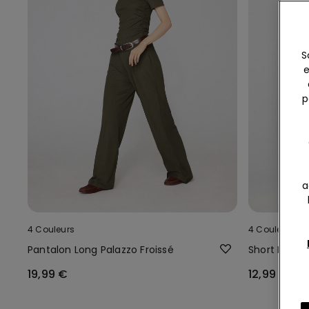
S
e
p
a
4 Couleurs
4 Couleurs
Pantalon Long Palazzo Froissé
Short Froiss
19,99 €
12,99 €