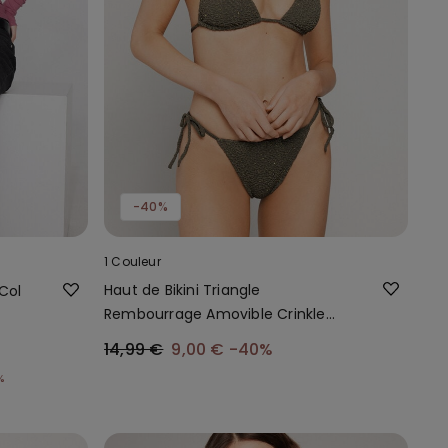
-40%
1 Couleur
Haut de Bikini Triangle
Col
Rembourrage Amovible Crinkle
Dune
14,99 €
9,00 €
-40%
%