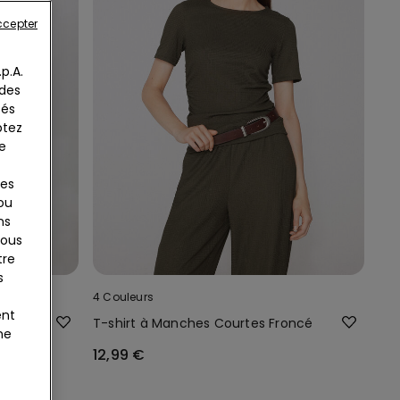
ccepter
p.A.
 des
tés
ptez
e
ies
 ou
ns
tous
tre
s
4 Couleurs
ent
elles
T-shirt à Manches Courtes Froncé
ne
12,99 €