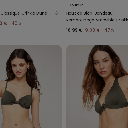
1 Couleur
i Classique Crinkle Dune
Haut de Bikini Bandeau
Rembourrage Amovible Crinkl
00 €
-40%
Dune
16,99 €
9,00 €
-47%