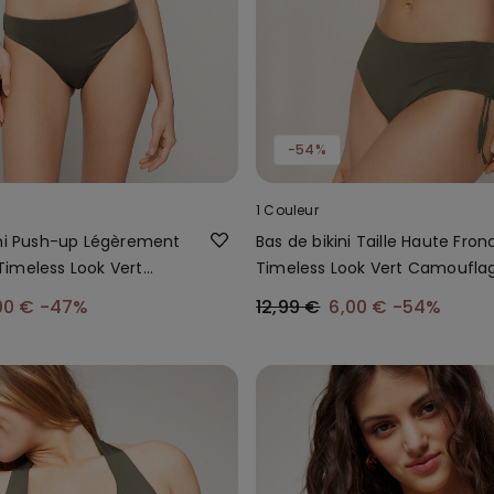
-54%
1 Couleur
ini Push-up Légèrement
Bas de bikini Taille Haute Fron
imeless Look Vert
Timeless Look Vert Camoufla
e
00 €
-47%
12,99 €
6,00 €
-54%