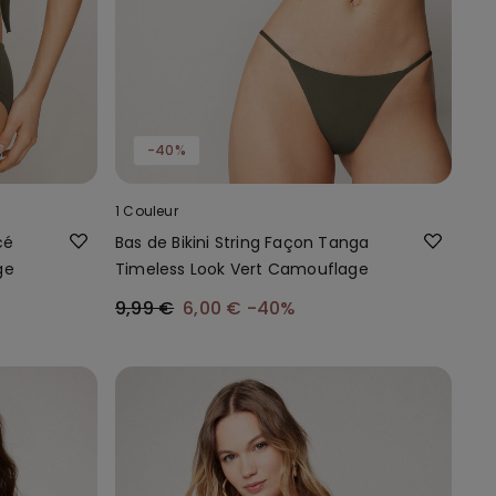
-40%
1 Couleur
cé
Bas de Bikini String Façon Tanga
ge
Timeless Look Vert Camouflage
9,99 €
6,00 €
-40%