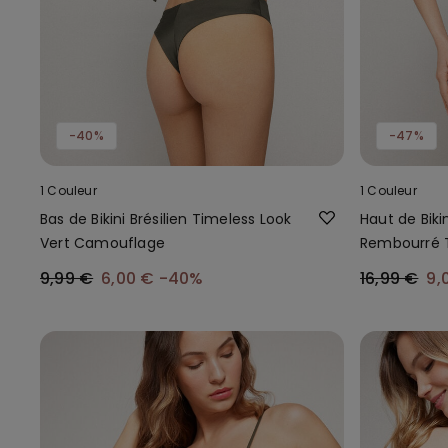
-40%
-47%
1 Couleur
1 Couleur
Bas de Bikini Brésilien Timeless Look
Haut de Bik
Vert Camouflage
Rembourré T
Camouflag
9,99 €
6,00 €
-40%
16,99 €
9,