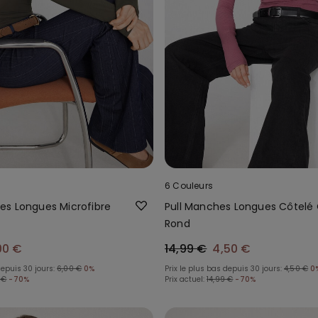
6 Couleurs
s Longues Microfibre
Pull Manches Longues Côtelé 
Rond
00 €
14,99 €
4,50 €
depuis 30 jours:
6,00 €
0%
Prix le plus bas depuis 30 jours:
4,50 €
0
 €
-70%
Prix actuel:
14,99 €
-70%