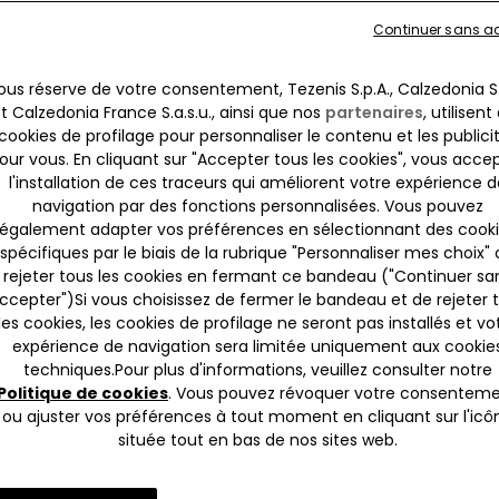
Continuer sans a
ous réserve de votre consentement, Tezenis S.p.A., Calzedonia S.
t Calzedonia France S.a.s.u., ainsi que nos
partenaires
, utilisent
cookies de profilage pour personnaliser le contenu et les publici
our vous. En cliquant sur "Accepter tous les cookies", vous acce
l'installation de ces traceurs qui améliorent votre expérience d
navigation par des fonctions personnalisées. Vous pouvez
également adapter vos préférences en sélectionnant des cook
spécifiques par le biais de la rubrique "Personnaliser mes choix"
rejeter tous les cookies en fermant ce bandeau ("Continuer sa
ccepter")​Si vous choisissez de fermer le bandeau et de rejeter 
les cookies, les cookies de profilage ne seront pas installés et vo
expérience de navigation sera limitée uniquement aux cookie
techniques.​Pour plus d'informations, veuillez consulter notre
4 Couleurs
Politique de cookies
. Vous pouvez révoquer votre consentem
é
Débardeur Court à Larges Bret
ou ajuster vos préférences à tout moment en cliquant sur l'icô
Froissé
située tout en bas de nos sites web.
10,99 €