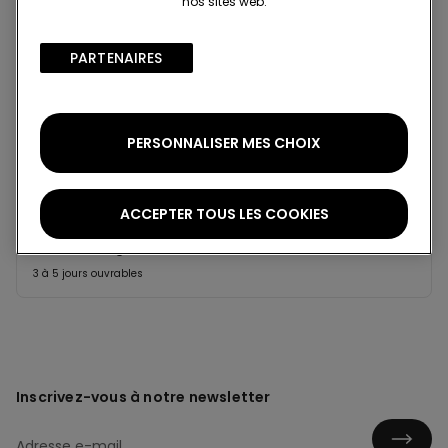
nos sites web.
Projet Be The Change : traçabilité
PARTENAIRES​
Standard à domicile
Membre du programme fidélité Tezenis Talent
2€
PERSONNALISER MES CHOIX
Pour toute commande supérieure à 55€
Livraison gratuite
5 jours ouvrables
ACCEPTER TOUS LES COOKIES
Retrait en magasin
Gratuit
3 à 5 jours ouvrables
Inscrivez-vous à notre newsletter