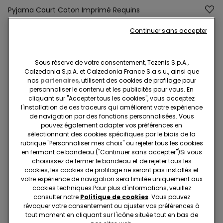
Pyjama Court Coton Imprimé Requins
null
Continuer sans accepter
Nous sommes désolés, l'article n''est pas disponible en
ligne et ne peut être ajouté à votre Panier.
Sous réserve de votre consentement, Tezenis S.p.A.,
Calzedonia S.p.A. et Calzedonia France S.a.s.u., ainsi que
nos
partenaires
, utilisent des cookies de profilage pour
Description
Réf. article: 2PC962
personnaliser le contenu et les publicités pour vous. En
cliquant sur "Accepter tous les cookies", vous acceptez
Pyjama court avec haut de pyjama à col rond en jersey de
l'installation de ces traceurs qui améliorent votre expérience
de navigation par des fonctions personnalisées. Vous
coton, avec imprimé requins. Coupe standard.
pouvez également adapter vos préférences en
sélectionnant des cookies spécifiques par le biais de la
rubrique "Personnaliser mes choix" ou rejeter tous les cookies
en fermant ce bandeau ("Continuer sans accepter")​Si vous
Composition et lavage
choisissez de fermer le bandeau et de rejeter tous les
cookies, les cookies de profilage ne seront pas installés et
votre expérience de navigation sera limitée uniquement aux
Livraisons et retours
cookies techniques.​Pour plus d'informations, veuillez
consulter notre
Politique de cookies
. Vous pouvez
révoquer votre consentement ou ajuster vos préférences à
Recherchez en boutique
tout moment en cliquant sur l'icône située tout en bas de